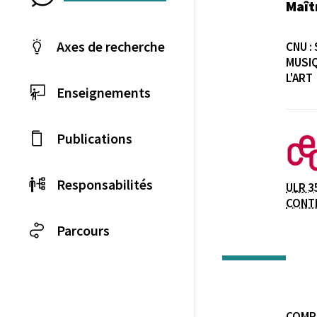
Maît
Axes de recherche
CNU :
MUSIQ
L'ART
Enseignements
Laboratoire / équip
Publications
Responsabilités
ULR 3
CONT
Parcours
COMP