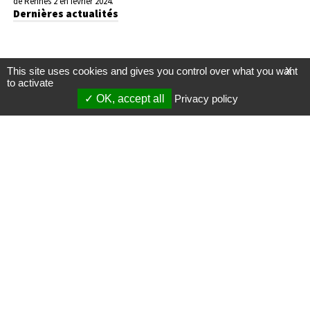
de Rennes 2 en février 2024.
Dernières actualités
This site uses cookies and gives you control over what you want
X
to activate
OK, accept all
Privacy policy
Mentions légales
Gestion des cookies
Membres
S'inscrire à une formation
Support et vidéos