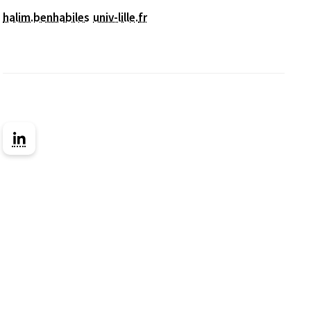
halim.benhabiles
univ-lille
.
fr
Lien vers la page Linkedin ( Nouvelle fenêtre)
nêtre)
le fenêtre)