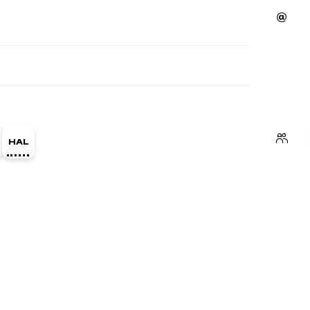
ge Orcid du membre (Ouverture dans une nouvelle fe
HAL halim-benhabiles (Ouverture dans une nouvel