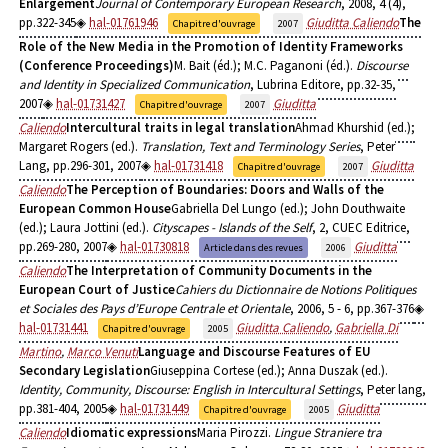
Enlargement
Journal of Contemporary European Research
, 2008, 4 (4),
pp.322-345
hal-01761946
Giuditta Caliendo
The
Chapitre d'ouvrage
2007
Role of the New Media in the Promotion of Identity Frameworks
(Conference Proceedings)
M. Bait (éd.); M.C. Paganoni (éd.).
Discourse
and Identity in Specialized Communication
, Lubrina Editore, pp.32-35,
2007
hal-01731427
Giuditta
Chapitre d'ouvrage
2007
Caliendo
Intercultural traits in legal translation
Ahmad Khurshid (ed.);
Margaret Rogers (ed.).
Translation, Text and Terminology Series
, Peter
Lang, pp.296-301, 2007
hal-01731418
Giuditta
Chapitre d'ouvrage
2007
Caliendo
The Perception of Boundaries: Doors and Walls of the
European Common House
Gabriella Del Lungo (ed.); John Douthwaite
(ed.); Laura Jottini (ed.).
Cityscapes - Islands of the Self
, 2, CUEC Editrice,
pp.269-280, 2007
hal-01730818
Giuditta
Article dans des revues
2006
Caliendo
The Interpretation of Community Documents in the
European Court of Justice
Cahiers du Dictionnaire de Notions Politiques
et Sociales des Pays d’Europe Centrale et Orientale
, 2006, 5 - 6, pp.367-376
hal-01731441
Giuditta Caliendo
,
Gabriella Di
Chapitre d'ouvrage
2005
Martino
,
Marco Venuti
Language and Discourse Features of EU
Secondary Legislation
Giuseppina Cortese (ed.); Anna Duszak (ed.).
Identity, Community, Discourse: English in Intercultural Settings
, Peter lang,
pp.381-404, 2005
hal-01731449
Giuditta
Chapitre d'ouvrage
2005
Caliendo
Idiomatic expressions
Maria Pirozzi.
Lingue Straniere tra