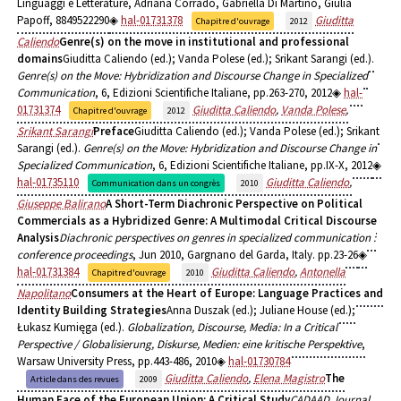
Linguaggi e Letterature, Adriana Corrado, Gabriella Di Martino, Giulia
Papoff, 8849522290
hal-01731378
Giuditta
Chapitre d'ouvrage
2012
Caliendo
Genre(s) on the move in institutional and professional
domains
Giuditta Caliendo (ed.); Vanda Polese (ed.); Srikant Sarangi (ed.).
Genre(s) on the Move: Hybridization and Discourse Change in Specialized
Communication
, 6, Edizioni Scientifiche Italiane, pp.263-270, 2012
hal-
01731374
Giuditta Caliendo
,
Vanda Polese
,
Chapitre d'ouvrage
2012
Srikant Sarangi
Preface
Giuditta Caliendo (ed.); Vanda Polese (ed.); Srikant
Sarangi (ed.).
Genre(s) on the Move: Hybridization and Discourse Change in
Specialized Communication
, 6, Edizioni Scientifiche Italiane, pp.IX-X, 2012
hal-01735110
Giuditta Caliendo
,
Communication dans un congrès
2010
Giuseppe Balirano
A Short-Term Diachronic Perspective on Political
Commercials as a Hybridized Genre: A Multimodal Critical Discourse
Analysis
Diachronic perspectives on genres in specialized communication :
conference proceedings
, Jun 2010, Gargnano del Garda, Italy. pp.23-26
hal-01731384
Giuditta Caliendo
,
Antonella
Chapitre d'ouvrage
2010
Napolitano
Consumers at the Heart of Europe: Language Practices and
Identity Building Strategies
Anna Duszak (ed.); Juliane House (ed.);
Łukasz Kumięga (ed.).
Globalization, Discourse, Media: In a Critical
Perspective / Globalisierung, Diskurse, Medien: eine kritische Perspektive
,
Warsaw University Press, pp.443-486, 2010
hal-01730784
Giuditta Caliendo
,
Elena Magistro
The
Article dans des revues
2009
Human Face of the European Union: A Critical Study
CADAAD Journal
,