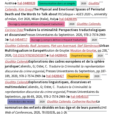
Austria
hal-04480828
Giuditta
Communication dans un congrès
2020
Caliendo
,
Kim Grego
The Physical and Emotional Spaces of Perinatal
Death and the Words to Talk about It
Colloque « AGES 2020 »
, university
of milan, Oct 2020, Milan (Italie), Italy
hal-04288395
Giuditta Caliendo
,
Ouvrage (y compris édition critique et traduction)
2020
Corinne Oster
Traduire la criminalité: Perspectives traductologiques
et discursives
Presses Universtaires du Septentrion. 2020, 978-2-7574-2969-
3
hal-04544717
Ouvrage (y compris édition critique et traduction)
2020
Giuditta Caliendo
,
Rudi Janssens
,
Piet van Avermaet
,
Stef Slembrouck
Urban
Multilingualism in Europe
Mouton de Gruyter.
Mouton de Gruyter
, pp.230,
2020,
⟨10.1515/9781501503207⟩
hal-04288431
Chapitre d'ouvrage
2020
Giuditta Caliendo
Explorations des cadres européens et de la sphère
juridique
Caliendo, G; Oster, C.
Traduire la Criminalité: la représentation
discursive du crime organisé
, Presses Universtaires du Septentrion, pp.187-
189, 2020, 978-2-7574-2969-3
hal-04288427
Chapitre d'ouvrage
2020
Giuditta Caliendo
Explorations linguistiques, discursives et
multimodales
Caliendo, G; Oster, C.
Traduire la Criminalité: la
représentation discursive du crime organisé
, Presses Universtaires du
Septentrion, pp.66-69, 2020, 978-2-7574-2969-3
hal-04545315
Giuditta Caliendo
,
Catherine Ruchon
La
Article dans des revues
2020
nomination des enfants décédés en bas-âge et de leurs parents
SHS
Web of Conferences
, 2020, 78 (01019), pp.1-26.