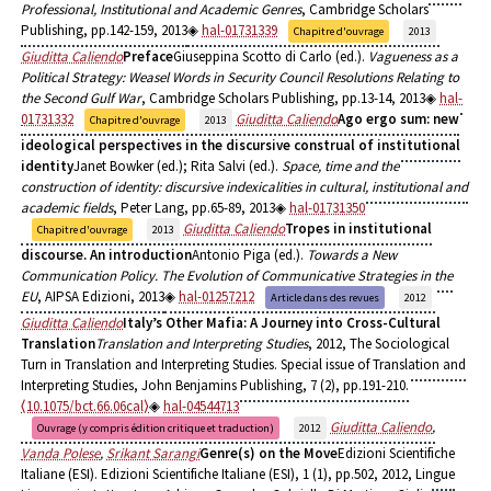
Professional, Institutional and Academic Genres
, Cambridge Scholars
Publishing, pp.142-159, 2013
hal-01731339
Chapitre d'ouvrage
2013
Giuditta Caliendo
Preface
Giuseppina Scotto di Carlo (ed.).
Vagueness as a
Political Strategy: Weasel Words in Security Council Resolutions Relating to
the Second Gulf War
, Cambridge Scholars Publishing, pp.13-14, 2013
hal-
01731332
Giuditta Caliendo
Ago ergo sum: new
Chapitre d'ouvrage
2013
ideological perspectives in the discursive construal of institutional
identity
Janet Bowker (ed.); Rita Salvi (ed.).
Space, time and the
construction of identity: discursive indexicalities in cultural, institutional and
academic fields
, Peter Lang, pp.65-89, 2013
hal-01731350
Giuditta Caliendo
Tropes in institutional
Chapitre d'ouvrage
2013
discourse. An introduction
Antonio Piga (ed.).
Towards a New
Communication Policy. The Evolution of Communicative Strategies in the
EU
, AIPSA Edizioni, 2013
hal-01257212
Article dans des revues
2012
Giuditta Caliendo
Italy’s Other Mafia: A Journey into Cross-Cultural
Translation
Translation and Interpreting Studies
, 2012, The Sociological
Turn in Translation and Interpreting Studies. Special issue of Translation and
Interpreting Studies, John Benjamins Publishing, 7 (2), pp.191-210.
⟨10.1075/bct.66.06cal⟩
hal-04544713
Giuditta Caliendo
,
Ouvrage (y compris édition critique et traduction)
2012
Vanda Polese
,
Srikant Sarangi
Genre(s) on the Move
Edizioni Scientifiche
Italiane (ESI). Edizioni Scientifiche Italiane (ESI), 1 (1), pp.502, 2012, Lingue