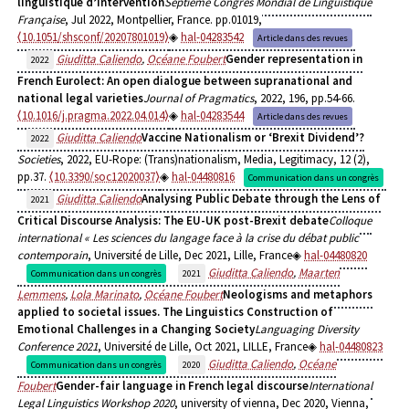
linguistique d’intervention
Septième Congrès Mondial de Linguistique
Française
, Jul 2022, Montpellier, France. pp.01019,
⟨10.1051/shsconf/20207801019⟩
hal-04283542
Article dans des revues
Giuditta Caliendo
,
Océane Foubert
Gender representation in
2022
French Eurolect: An open dialogue between supranational and
national legal varieties
Journal of Pragmatics
, 2022, 196, pp.54-66.
⟨10.1016/j.pragma.2022.04.014⟩
hal-04283544
Article dans des revues
Giuditta Caliendo
Vaccine Nationalism or ‘Brexit Dividend’?
2022
Societies
, 2022, EU-Rope: (Trans)nationalism, Media, Legitimacy, 12 (2),
pp.37.
⟨10.3390/soc12020037⟩
hal-04480816
Communication dans un congrès
Giuditta Caliendo
Analysing Public Debate through the Lens of
2021
Critical Discourse Analysis: The EU-UK post-Brexit debate
Colloque
international « Les sciences du langage face à la crise du débat public
contemporain
, Université de Lille, Dec 2021, Lille, France
hal-04480820
Giuditta Caliendo
,
Maarten
Communication dans un congrès
2021
Lemmens
,
Lola Marinato
,
Océane Foubert
Neologisms and metaphors
applied to societal issues. The Linguistics Construction of
Emotional Challenges in a Changing Society
Languaging Diversity
Conference 2021
, Université de Lille, Oct 2021, LILLE, France
hal-04480823
Giuditta Caliendo
,
Océane
Communication dans un congrès
2020
Foubert
Gender-fair language in French legal discourse
International
Legal Linguistics Workshop 2020
, university of vienna, Dec 2020, Vienna,