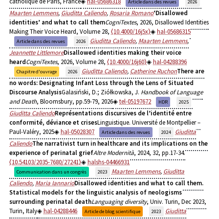
catholique de Paris, France
hal-05686318
Article dans des revues
2026
Maarten Lemmens
,
Giuditta Caliendo
,
Rosaria Romano
‘Disallowed
identities’ and what to call them
CogniTextes
, 2026, Disallowed Identities
Making Their Voice Heard, Volume 28,
⟨10.4000/16j5x⟩
hal-05686315
Giuditta Caliendo
,
Maarten Lemmens
,
Article dans des revues
2026
Jeannette Littlemore
Disallowed identities making their voice
heard
CogniTextes
, 2026, Volume 28,
⟨10.4000/16j60⟩
hal-04288396
Giuditta Caliendo
,
Catherine Ruchon
There are
Chapitre d'ouvrage
2026
no words: Designating Infant Loss through the Lens of Situated
Discourse Analysis
Galasiński, D.; Ziółkowska, J.
Handbook of Language
and Death
, Bloomsbury, pp.59-79, 2026
tel-05197672
HDR
2025
Giuditta Caliendo
Représentations discursives de l’identité entre
conformité, déviance et crises
Linguistique. Université de Montpellier –
Paul-Valéry, 2025
hal-05028307
Giuditta
Article dans des revues
2024
Caliendo
The narrativist turn in healthcare and its implications on the
experience of perinatal grief
Altre Modernità
, 2024, 32, pp.17-34.
⟨10.54103/2035-7680/27241⟩
halshs-04466931
Maarten Lemmens
,
Giuditta
Communication dans un congrès
2023
Caliendo
,
Maria Iannario
Disallowed identities and what to call them.
Statistical models for the linguistic analysis of neologisms
surrounding perinatal death
Languaging diversity
, Univ. Turin, Dec 2023,
Turin, Italy
hal-04288446
Giuditta
Article de blog scientifique
2023