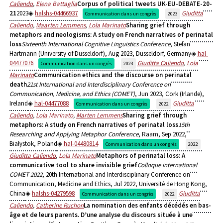
Caliendo
,
Elena Battaglia
Corpus of political tweets UK-EU-DEBATE-20-
21
2023
halshs-04466937
Giuditta
Communication dans un congrès
2023
Caliendo
,
Maarten Lemmens
,
Lola Marinato
Sharing grief through
metaphors and neologisms: A study on French narratives of perinatal
loss
Sixteenth International Cognitive Linguistics Conference
, Stefan
Hartmann (University of Düsseldorf), Aug 2023, Düsseldorf, Germany
hal-
04477076
Giuditta Caliendo
,
Lola
Communication dans un congrès
2023
Marinato
Communication ethics and the discourse on perinatal
death
21st International and Interdisciplinary Conference on
Communication, Medicine, and Ethics (COMET)
, Jun 2023, Cork (Irlande),
Ireland
hal-04477088
Giuditta
Communication dans un congrès
2022
Caliendo
,
Lola Marinato
,
Marten Lemmens
Sharing grief through
metaphors: A study on French narratives of perinatal loss
15th
Researching and Applying Metaphor Conference
, Raam, Sep 2022,
Białystok, Poland
hal-04480814
Communication dans un congrès
2022
Giuditta Caliendo
,
Lola Marinato
Metaphors of perinatal loss: A
communicative tool to share invisible grief
Colloque international
COMET 2022
, 20th International and Interdisciplinary Conference on
Communication, Medicine and Ethics, Jul 2022, Université de Hong Kong,
China
halshs-04279598
Giuditta
Communication dans un congrès
2022
Caliendo
,
Catherine Ruchon
La nomination des enfants décédés en bas-
âge et de leurs parents. D’une analyse du discours située à une