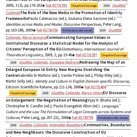
2009, 3 (2), pp.176-202
hal-01731391
Giuditta
Chapitre d'ouvrage
2009
Caliendo
The Role of the New Media in the Promotion of Identity
Frameworks
Paola Catenaccio (ed.); Giuliana Elena Garzone (ed.).
Identities across Media and Modes: Discursive Perspectives
, Peter Lang,
pp.163-188, 2009
hal-01730756
Giuditta
Article dans des revues
2009
Caliendo
,
Maria Iannario
Communicating European Values in
Institutional Discourse: a Statistical Model for the Analysis of
Citizens’ Perception of the EU
Glottotheory, International Journal of
Theoretical Linguistics
, 2009, 2, pp.19-40
hal-01731397
Chapitre d'ouvrage
Giuditta Caliendo
,
Giuseppe Balirano
Redrawing the Map of an
2008
Enlarged European Id-Entity: New Margins Stretching the
Centre
Gabriella Di Martino (ed.); Vanda Polese (ed.); Philip Riley (ed.);
Martin Solly (ed.).
Identity and Culture in English Domain-specific Discourse
,
Edizioni Scientifiche Italiane, pp.111-134, 2008
hal-01731404
Giuditta Caliendo
,
Marco Venuti
EU Discourse
Chapitre d'ouvrage
2008
on Enlargement: the Negotiation of Meaning
Vijay K. Bhatia (ed.);
Christopher N. Candlin (ed.); Paola Evangelisti Allori (ed.).
Language,
Culture and the Law The Formulation of Legal Concepts across Systems and
Cultures
, Peter Lang, pp.207-221, 2008
hal-01730795
Article dans des revues
Giuditta Caliendo
,
Antonella Napolitano
Communities, Boundaries
2008
and New Neighbours: the Discursive Construction of EU