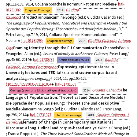
pp.111-138, 2014, Collana Sprache in Kommunikation und Medien
hal-
01731302
Giuditta
Chapitre d'ouvrage
2014
Caliendo
Introduction
Giancarmine Bongo (ed.); Giuditta Caliendo (ed.).
The Language of Popularization: Theoretical and Descriptive Models / Die
Sprache der Popularisierung: Theoretische und deskriptive Modelle,
, 3,
Peter Lang, pp.7-19, 2014, Collana Sprache in Kommunikation und
Medien
hal-01731295
Giuditta Caliendo
,
Antonio
Chapitre d'ouvrage
2014
Piga
Framing Identity through the EU Communication Channels
Paola
Evangelisti Allori (ed.).
Issues of Identity in and Across Cultures
, Peter Lang,
pp.45-68, 2014
hal-01730732
Giuditta
Article dans des revues
2014
Caliendo
,
Antonio Compagnone
Expressing epistemic stance in
University lectures and TED talks: a contrastive corpus-based
analysis
Lingue e Linguaggi
, 2014, 11, pp.105-122.
⟨10.1285/i22390359v11p105⟩
hal-01731559
Giuditta Caliendo
The
Ouvrage (y compris édition critique et traduction)
2014
Language of Popularization: Theoretical and Descriptive Models /
Die Sprache der Popularisierung: Theoretische und deskriptive
Modelle
Giancarmine Bongo (ed.); Giuditta Caliendo (ed.). Peter Lang,
pp.296, 2014
hal-01731327
Giuditta Caliendo
,
J.
Chapitre d'ouvrage
2013
Bamford
Elements of Change in Contemporary Institutional
Discourse: a longitudinal and corpus-based analysis
Winnie Cheng (ed.)
; Franca Poppi (ed.).
The Three Waves of Globalization: Winds of Change in