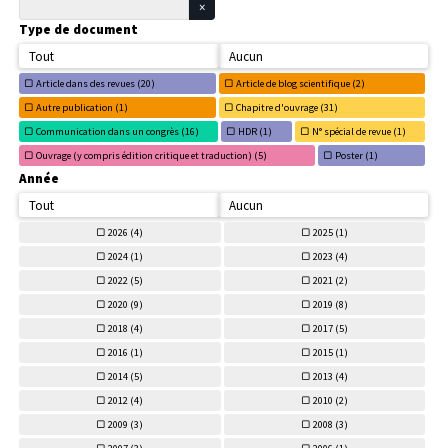
Type de document
Tout
Aucun
Article dans des revues (
20)
Article de blog scientifique (
2)
Autre publication (
1)
Chapitre d'ouvrage (
31)
Communication dans un congrès (
16)
HDR (
1)
N° spécial de revue (
1)
Ouvrage (y compris édition critique et traduction) (
5)
Poster (
1)
Année
Tout
Aucun
2026 (
4)
2025 (
1)
2024 (
1)
2023 (
4)
2022 (
5)
2021 (
2)
2020 (
9)
2019 (
8)
2018 (
4)
2017 (
5)
2016 (
1)
2015 (
1)
2014 (
5)
2013 (
4)
2012 (
4)
2010 (
2)
2009 (
3)
2008 (
3)