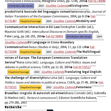
Formazione e Innovazione
, Melagrana Onlus, pp.72-80, 2005
hal-01730848
Giuditta Caliendo
nEUologisms:
Article dans des revues
2004
produttività lessicale del linguaggio comunitario
Inter@lia, Journal of
Italian Translators of the European Commission
, 2004, pp.8-10
hal-
01731487
Giuditta Caliendo
Modality and
Chapitre d'ouvrage
2004
Communicative Interaction in EU Law
Christopher Candlin (ed.);
Maurizio Gotti (ed.).
Intercultural Discourse in Domain-specific English
,
Peter Lang, pp.241-259, 2004
hal-01730859
Article dans des revues
2004
Giuditta Caliendo
EU Language in Cross-Boundary
Communication
Textus (Studies in Italy)
, 2004, 17, pp.121-140
hal-
01731506
Giuditta Caliendo
The Multilingual
Chapitre d'ouvrage
2003
voices of Europe. The European Commission Translation
Service”
Maria Lima (ed.).
Language, Culture and Politics: issues and
debates in political science
, CUEN, pp.11-20, 2003
hal-01731512
Giuditta Caliendo
Translating legal English:
Chapitre d'ouvrage
2003
the challenge of diversity
Maria Lima (ed.).
Language, Culture and
Politics: issues and debates in political science
, CUEN, pp.37-49, 2003
hal-
01731521
Giuditta Caliendo
Fenomeno
Chapitre d'ouvrage
2003
Bruxelles: crogiolo di eurocrati ed etnie
Adriana Corrado (ed.); Gabriella
Di Martino (ed.).
Parlare è comunicare?
, Edizioni Scientifiche Italiane,
pp.279-280, 2003
Recherche