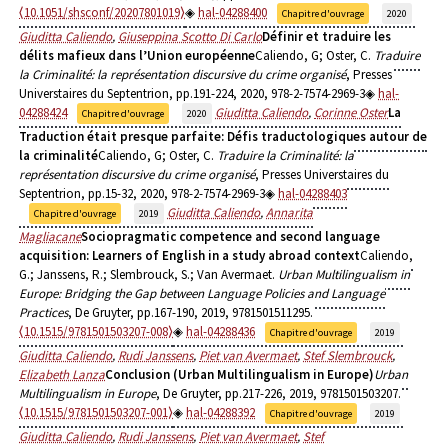
⟨10.1051/shsconf/20207801019⟩
hal-04288400
Chapitre d'ouvrage
2020
Giuditta Caliendo
,
Giuseppina Scotto Di Carlo
Définir et traduire les
délits mafieux dans l’Union européenne
Caliendo, G; Oster, C.
Traduire
la Criminalité: la représentation discursive du crime organisé
, Presses
Universtaires du Septentrion, pp.191-224, 2020, 978-2-7574-2969-3
hal-
04288424
Giuditta Caliendo
,
Corinne Oster
La
Chapitre d'ouvrage
2020
Traduction était presque parfaite: Défis traductologiques autour de
la criminalité
Caliendo, G; Oster, C.
Traduire la Criminalité: la
représentation discursive du crime organisé
, Presses Universtaires du
Septentrion, pp.15-32, 2020, 978-2-7574-2969-3
hal-04288403
Giuditta Caliendo
,
Annarita
Chapitre d'ouvrage
2019
Magliacane
Sociopragmatic competence and second language
acquisition: Learners of English in a study abroad context
Caliendo,
G.; Janssens, R.; Slembrouck, S.; Van Avermaet.
Urban Multilingualism in
Europe: Bridging the Gap between Language Policies and Language
Practices
, De Gruyter, pp.167-190, 2019, 9781501511295.
⟨10.1515/9781501503207-008⟩
hal-04288436
Chapitre d'ouvrage
2019
Giuditta Caliendo
,
Rudi Janssens
,
Piet van Avermaet
,
Stef Slembrouck
,
Elizabeth Lanza
Conclusion (Urban Multilingualism in Europe)
Urban
Multilingualism in Europe
, De Gruyter, pp.217-226, 2019, 9781501503207.
⟨10.1515/9781501503207-001⟩
hal-04288392
Chapitre d'ouvrage
2019
Giuditta Caliendo
,
Rudi Janssens
,
Piet van Avermaet
,
Stef