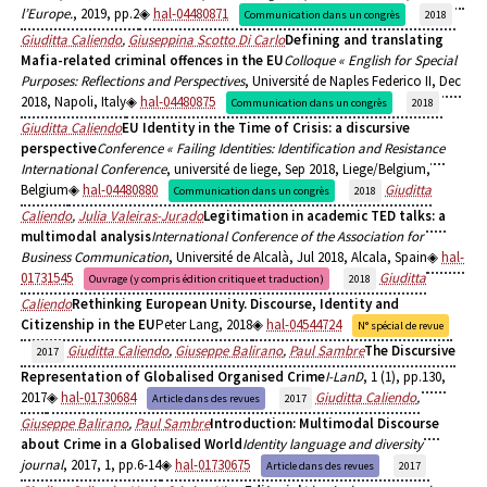
l’Europe.
, 2019, pp.2
hal-04480871
Communication dans un congrès
2018
Giuditta Caliendo
,
Giuseppina Scotto Di Carlo
Defining and translating
Mafia-related criminal offences in the EU
Colloque « English for Special
Purposes: Reflections and Perspectives
, Université de Naples Federico II, Dec
2018, Napoli, Italy
hal-04480875
Communication dans un congrès
2018
Giuditta Caliendo
EU Identity in the Time of Crisis: a discursive
perspective
Conference « Failing Identities: Identification and Resistance
International Conference
, université de liege, Sep 2018, Liege/Belgium,
Belgium
hal-04480880
Giuditta
Communication dans un congrès
2018
Caliendo
,
Julia Valeiras-Jurado
Legitimation in academic TED talks: a
multimodal analysis
International Conference of the Association for
Business Communication
, Université de Alcalà, Jul 2018, Alcala, Spain
hal-
01731545
Giuditta
Ouvrage (y compris édition critique et traduction)
2018
Caliendo
Rethinking European Unity. Discourse, Identity and
Citizenship in the EU
Peter Lang, 2018
hal-04544724
N° spécial de revue
Giuditta Caliendo
,
Giuseppe Balirano
,
Paul Sambre
The Discursive
2017
Representation of Globalised Organised Crime
I-LanD
, 1 (1), pp.130,
2017
hal-01730684
Giuditta Caliendo
,
Article dans des revues
2017
Giuseppe Balirano
,
Paul Sambre
Introduction: Multimodal Discourse
about Crime in a Globalised World
Identity language and diversity
journal
, 2017, 1, pp.6-14
hal-01730675
Article dans des revues
2017