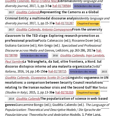
Giuditta Caliendo
,
Maria Cristina Nisco
Editorial
Identity language and
diversity journal
, 2017, 1, pp.3-5
hal-01730584
Article dans des revues
Giuditta Caliendo
Representing the Camorra as a Global
2017
Criminal Entity: a multimodal discourse analysis
Identity language and
diversity journal
, 2017, 1, pp.15-37
hal-01731287
Chapitre d'ouvrage
Giuditta Caliendo
,
Antonio Compagnone
From the university
2017
classroom to the TED stage: Exploring research promotion as
professional practice
Paola Catenaccio (ed.); Roxanne Doerr (ed.);
Giuliana Garzone (ed.); Kim Grego (ed.).
Specialised and Professional
Discourse across Media and Genres
, Ledizioni, pp.263-286, 2017
hal-
01730700
Giuditta Caliendo
,
Inge Lanslots
,
Article dans des revues
2016
Paul Sambre
La ‘Ndrangheta, da Sud, oltre frontiera, a Nord. Sul
discorso distopico intorno ad una malavita organizzata
Civiltà
Italiana
, 2016, 14, pp.145-156
hal-01730715
Article dans des revues
2015
Giuditta Caliendo
,
Giuseppina Scotto Di Carlo
Linguistic vagueness in UN
resolutions: a comparison between Security Council resolutions
relating to the Iranian nuclear crisis and the Second Gulf War
Textus
(Studies in Italy)
, 2015, 2, pp.13-38
hal-01731310
Chapitre d'ouvrage
Giuditta Caliendo
The popularization of science in web-based
2014
genres
Giancarmine Bongo (ed.); Giuditta Caliendo (ed.).
The Language of
Popularization: Theoretical and Descriptive Models / Die Sprache der
Popularisierung: Theoretische und deskriptive Modelle
, 3, Peter Lang,