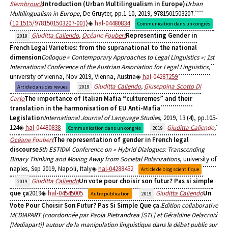
Slembrouck
Introduction (Urban Multilingualism in Europe)
Urban
Multilingualism in Europe
, De Gruyter, pp.1-10, 2019, 9781501503207.
⟨10.1515/9781501503207-001⟩
hal-04480834
Communication dans un congrès
Giuditta Caliendo
,
Océane Foubert
Representing Gender in
2019
French Legal Varieties: from the supranational to the national
dimension
Colloque « Contemporary Approaches to Legal Linguistics »: 1st
International Conference of the Austrian Association for Legal Linguistics
,
university of vienna, Nov 2019, Vienna, Austria
hal-04287259
Giuditta Caliendo
,
Giuseppina Scotto Di
Article dans des revues
2019
Carlo
The importance of Italian Mafia “culturemes” and their
translation in the harmonisation of EU Anti-Mafia
Legislation
International Journal of Language Studies
, 2019, 13 (4), pp.105-
124
hal-04480838
Giuditta Caliendo
,
Communication dans un congrès
2019
Océane Foubert
The representation of gender in French legal
discourse
5th ESTIDIA Conference on « Hybrid Dialogues: Transcending
Binary Thinking and Moving Away from Societal Polarizations
, university of
naples, Sep 2019, Napoli, Italy
hal-04288452
Article de blog scientifique
Giuditta Caliendo
Un vote pour choisir son futur? Pas si simple
2019
que ça
2019
hal-04545005
Giuditta Caliendo
Un
Autre publication
2019
Vote Pour Choisir Son Futur? Pas Si Simple Que ça.
Edition collaborative
MEDIAPART (coordonnée par Paola Pietrandrea [STL] et Géraldine Delacroix
[Mediapart]) autour de la manipulation linguistique dans le débat public sur