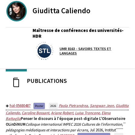
Giuditta
Caliendo
Maîtresse de conférences des universités-
HDR
Laboratoire / équipe
UMR 8163 - SAVOIRS TEXTES ET
LANGAGES
PUBLICATIONS
hal-05680487
Paola Pietrandrea
,
Sangwan Jeon
,
Giuditta
Poster
2026
Caliendo
,
Caroline Bossant
,
Ariane Robert
,
Luisa Troncone
,
Elena
Battaglia
Penser le discours à l'époque post-digitale L'Observatoire
OLinDiNUM
Colloque international IMPEC 2026 Cultures de l’information,
pédagogies médiatiques et interactions par écrans
, Jul 2026, Institut