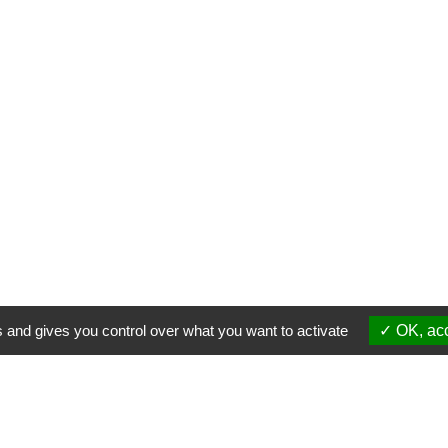
s and gives you control over what you want to activate
OK, acc
Membres
S'inscrire à une formation
Suppor