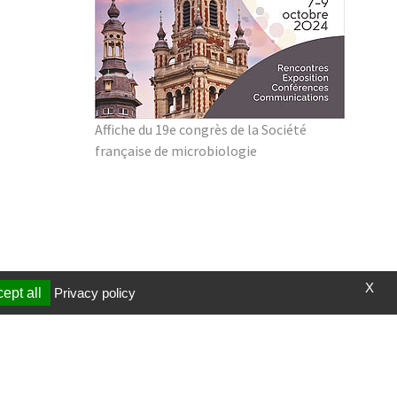
Affiche du 19e congrès de la Société
française de microbiologie
X
ept all
Privacy policy
t et vidéos
Page mise à jour le 09/04/2020 (18:42)