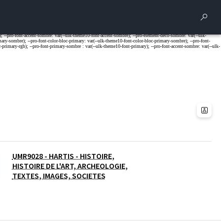
Rech
UMR9028 - HARTIS - HISTOIRE,
HISTOIRE DE L'ART, ARCHEOLOGIE,
TEXTES, IMAGES, SOCIETES