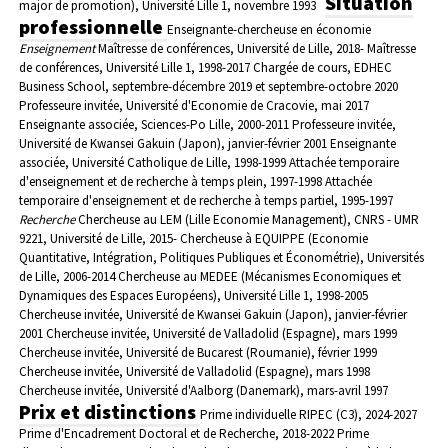
Situation
major de promotion), Université Lille 1, novembre 1993
professionnelle
Enseignante-chercheuse en économie
Enseignement
Maîtresse de conférences, Université de Lille, 2018-
Maîtresse
de conférences, Université Lille 1, 1998-2017
Chargée de cours, EDHEC
Business School, septembre-décembre 2019 et septembre-octobre 2020
Professeure invitée, Université d'Economie de Cracovie, mai 2017
Enseignante associée, Sciences-Po Lille, 2000-2011
Professeure invitée,
Université de Kwansei Gakuin (Japon), janvier-février 2001
Enseignante
associée, Université Catholique de Lille, 1998-1999
Attachée temporaire
d'enseignement et de recherche à temps plein, 1997-1998
Attachée
temporaire d'enseignement et de recherche à temps partiel, 1995-1997
Recherche
Chercheuse au LEM (Lille Economie Management), CNRS - UMR
9221, Université de Lille, 2015-
Chercheuse à EQUIPPE (Economie
Quantitative, Intégration, Politiques Publiques et Économétrie), Universités
de Lille, 2006-2014
Chercheuse au MEDEE (Mécanismes Economiques et
Dynamiques des Espaces Européens), Université Lille 1, 1998-2005
Chercheuse invitée, Université de Kwansei Gakuin (Japon), janvier-février
2001
Chercheuse invitée, Université de Valladolid (Espagne), mars 1999
Chercheuse invitée, Université de Bucarest (Roumanie), février 1999
Chercheuse invitée, Université de Valladolid (Espagne), mars 1998
Chercheuse invitée, Université d'Aalborg (Danemark), mars-avril 1997
Prix et distinctions
Prime individuelle RIPEC (C3), 2024-2027
Prime d'Encadrement Doctoral et de Recherche, 2018-2022
Prime