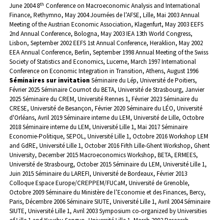
th
June 2004
8
Conference on Macroeconomic Analysis and International
Finance, Rethymno, May 2004
Journées de l’AFSE, Lille, Mai 2003
Annual
Meeting of the Austrian Economic Association, Klagenfurt, May 2003
EEFS
2nd Annual Conference, Bologna, May 2003
IEA 13th World Congress,
Lisbon, September 2002
EEFS 1st Annual Conference, Heraklion, May 2002
EEA Annual Conference, Berlin, September 1998
Annual Meeting of the Swiss
Society of Statistics and Economics, Lucerne, March 1997
International
Conference on Economic Integration in Transition, Athens, August 1996
Séminaires sur invitation
Séminaire du Lép, Université de Poitiers,
Février 2025
Séminaire Cournot du BETA, Université de Strasbourg, Janvier
2025
Séminaire du CREM, Université Rennes 1, Février 2023
Séminaire du
CRESE, Université de Besançon, Février 2020
Séminaire du LÉO, Université
d'Orléans, Avril 2019
Séminaire interne du LEM, Université de Lille, Octobre
2018
Séminaire interne du LEM, Université Lille 1, Mai 2017
Séminaire
Economie-Politique, SEPOL, Université Lille 1, Octobre 2016
Workshop LEM
and GdRE, Université Lille 1, October 2016
Fifth Lille-Ghent Workshop, Ghent
University, December 2015
Macroeconomics Workshop, BETA, ERMEES,
Université de Strasbourg, October 2015
Séminaire du LEM, Université Lille 1,
Juin 2015
Séminaire du LAREFI, Université de Bordeaux, Février 2013
Colloque Espace Europe/CREPPEM/FUCaM, Université de Grenoble,
Octobre 2009
Séminaire du Ministère de l’Economie et des Finances, Bercy,
Paris, Décembre 2006
Séminaire SIUTE, Université Lille 1, Avril 2004
Séminaire
SIUTE, Université Lille 1, Avril 2003
Symposium co-organized by Universities