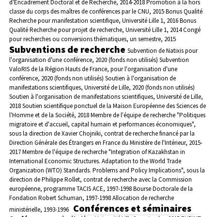
d'Encadrement Doctoral et de Recherche, 2014-2018
Promotion à la hors
classe du corps des maîtres de conférences par le CNU, 2015
Bonus Qualité
Recherche pour manifestation scientifique, Université Lille 1, 2016
Bonus
Qualité Recherche pour projet de recherche, Université Lille 1, 2014
Congé
pour recherches ou conversions thématiques, un semestre, 2015
Subventions de recherche
Subvention de Natixis pour
l'organisation d'une conférence, 2020 (fonds non utilisés)
Subvention
ValoRIS de la Région Hauts de France, pour l'organisation d'une
conférence, 2020 (fonds non utilisés)
Soutien à l'organisation de
manifestations scientifiques, Université de Lille, 2020 (fonds non utilisés)
Soutien à l'organisation de manifestations scientifiques, Université de Lille,
2018
Soutien scientifique ponctuel de la Maison Européenne des Sciences de
l'Homme et de la Société, 2018
Membre de l'équipe de recherche "Politiques
migratoire et d'accueil, capital humain et performances économiques",
sous la direction de Xavier Chojniki, contrat de recherche financé par la
Direction Générale des Étrangers en France du Ministère de l'Intérieur, 2015-
2017
Membre de l'équipe de recherche "Integration of Kazakhstan in
International Economic Structures. Adaptation to the World Trade
Organization (WTO) Standards. Problems and Policy Implications", sous la
direction de Philippe Rollet, contrat de recherche avec la Commission
européenne, programme TACIS ACE, 1997-1998
Bourse Doctorale de la
Fondation Robert Schuman, 1997-1998
Allocation de recherche
Conférences et séminaires
ministérielle, 1993-1996