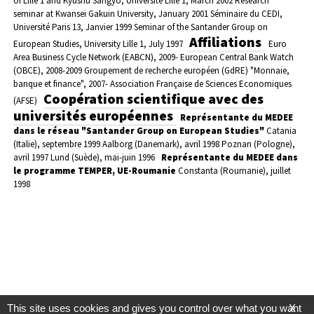
of Lille 1 and Kyushu Sangyo, Université Lille 1, March 2002
Research
seminar at Kwansei Gakuin University, January 2001
Séminaire du CEDI,
Université Paris 13, Janvier 1999
Seminar of the Santander Group on
Affiliations
European Studies, University Lille 1, July 1997
Euro
Area Business Cycle Network (EABCN), 2009-
European Central Bank Watch
(OBCE), 2008-2009
Groupement de recherche européen (GdRE) "Monnaie,
banque et finance", 2007-
Association Française de Sciences Economiques
Coopération scientifique avec des
(AFSE)
universités européennes
Représentante du MEDEE
dans le réseau "Santander Group on European Studies"
Catania
(Italie), septembre 1999
Aalborg (Danemark), avril 1998
Poznan (Pologne),
avril 1997
Lund (Suède), mai-juin 1996
Représentante du MEDEE dans
le programme TEMPER, UE-Roumanie
Constanta (Roumanie), juillet
1998
This site uses cookies and gives you control over what you want
X