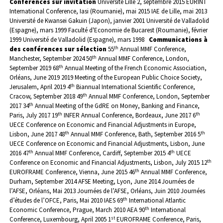
Conférences sur invitation
Université Lille 2, septembre 2015
EURINT
International Conference, Iasi (Roumanie), mai 2015
IAE de Lille, mai 2013
Université de Kwansei Gakuin (Japon), janvier 2001
Université de Valladolid
(Espagne), mars 1999
Faculté d'Economie de Bucarest (Roumanie), février
1999
Université de Valladolid (Espagne), mars 1998
Communications à
th
des conférences sur sélection
55
Annual MMF Conference,
th
Manchester, September 2024
50
Annual MMF Conference, London,
th
September 2019
68
Annual Meeting of the French Economic Association,
Orléans, June 2019
2019 Meeting of the European Public Choice Society,
th
Jerusalem, April 2019
4
Biannual International Scientific Conference,
th
Cracow, September 2018
49
Annual MMF Conference, London, September
th
2017
34
Annual Meeting of the GdRE on Money, Banking and Finance,
th
th
Paris, July 2017
19
INFER Annual Conference, Bordeaux, June 2017
6
UECE Conference on Economic and Financial Adjustments in Europe,
th
th
Lisbon, June 2017
48
Annual MMF Conference, Bath, September 2016
5
UECE Conference on Economic and Financial Adjustments, Lisbon, June
th
th
2016
47
Annual MMF Conference, Cardiff, September 2015
4
UECE
th
Conference on Economic and Financial Adjustments, Lisbon, July 2015
12
th
EUROFRAME Conference, Vienna, June 2015
46
Annual MMF Conference,
Durham, September 2014
AFSE Meeting, Lyon, June 2014
Journées de
l’AFSE, Orléans, Mai 2013
Journées de l’AFSE, Orléans, Juin 2010
Journées
th
d’études de l’OFCE, Paris, Mai 2010
IAES 69
International Atlantic
th
Economic Conference, Prague, March 2010
AEA 90
International
st
Conference, Luxembourg, April 2005
1
EUROFRAME Conference, Paris,