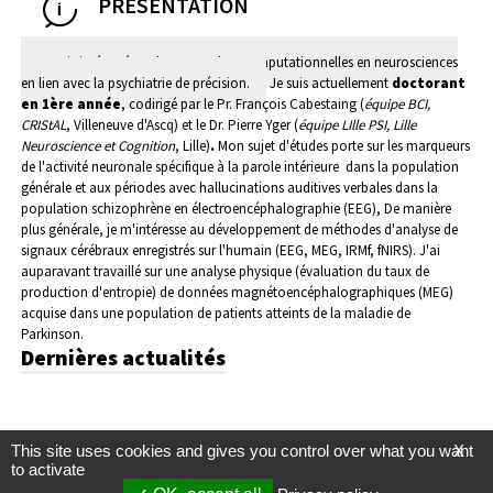
PRÉSENTATION
Je suis intéressé par les approches computationnelles en neurosciences
en lien avec la psychiatrie de précision.
Je suis actuellement
doctorant
en 1ère année
, codirigé par le Pr. François Cabestaing (
équipe BCI,
CRIStAL
, Villeneuve d'Ascq) et le Dr. Pierre Yger (
équipe LIlle PSI, Lille
Neuroscience et Cognition
, Lille)
.
Mon sujet d'études porte sur les marqueurs
de l'activité neuronale spécifique à la parole intérieure dans la population
générale et aux périodes avec hallucinations auditives verbales dans la
population schizophrène en électroencéphalographie (EEG),
De manière
plus générale, je m'intéresse au développement de méthodes d'analyse de
signaux cérébraux enregistrés sur l'humain (EEG, MEG, IRMf, fNIRS). J'ai
auparavant travaillé sur une analyse physique (évaluation du taux de
production d'entropie) de données magnétoencéphalographiques (MEG)
acquise dans une population de patients atteints de la maladie de
Parkinson.
Dernières actualités
This site uses cookies and gives you control over what you want
X
to activate