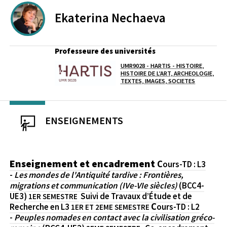
Ekaterina
Nechaeva
Professeure des universités
UMR9028 - HARTIS - HISTOIRE,
Laboratoire / équipe
HISTOIRE DE L'ART, ARCHEOLOGIE,
TEXTES, IMAGES, SOCIETES
ENSEIGNEMENTS
Enseignement et encadrement
Сours-TD : L3
-
Les mondes de l'Antiquité tardive : Frontières,
migrations et communication (IVe-VIe siècles)
(BCC4-
UE3)
Suivi de Travaux d’Étude et de
1ER SEMESTRE
Recherche en L3
Сours-TD : L2
1ER ET 2EME SEMESTRE
-
Peuples nomades en contact avec la civilisation gréco-