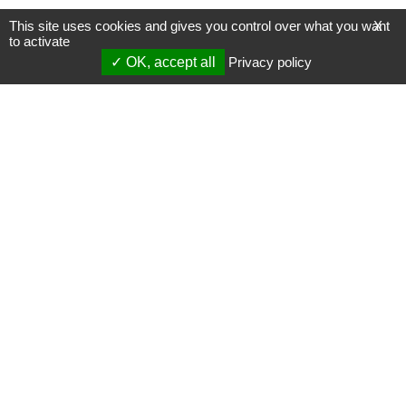
This site uses cookies and gives you control over what you want
X
to activate
OK, accept all
Privacy policy
Mentions légales
Gestion des cookies
Membres
S'inscrire à une formation
Support et vidéos
Page mise à jour le 23/08/2022 (14:37)