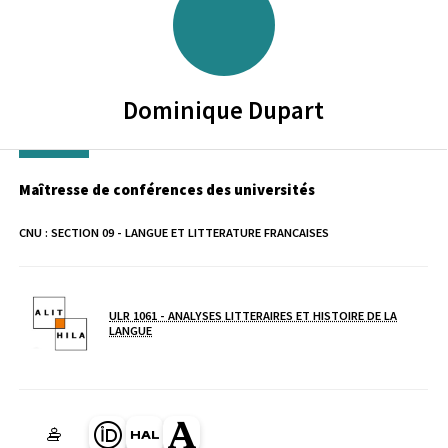
Dominique
Dupart
Maîtresse de conférences des universités
CNU :
SECTION 09 - LANGUE ET LITTERATURE FRANCAISES
ULR 1061 - ANALYSES LITTERAIRES ET HISTOIRE DE LA
Laboratoire / équipe
LANGUE
Page Orcid du membre (Ouverture dans une nouvelle fenêtre)
HAL dominique-dupart (Ouverture dans une nouvelle fenê
Page Academia du membre (Ouverture dans une no