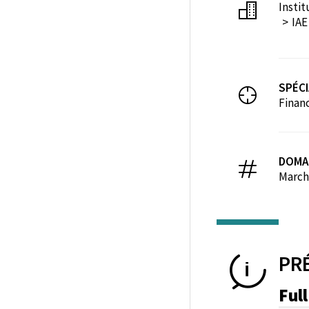
Instit
IAE
SPÉCI
Finan
DOMA
March
PR
Ful