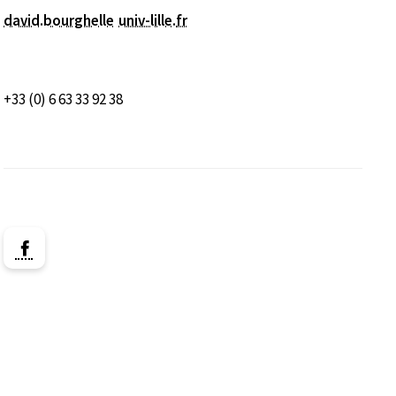
david.bourghelle
univ-lille
.
fr
+33 (0) 6 63 33 92 38
Lien vers la page Facebook ( Nouvelle fenêtre)
nêtre)
e fenêtre)
ns une nouvelle fenêtre)