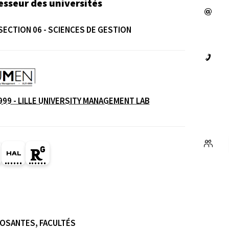
esseur des universités
SECTION 06 - SCIENCES DE GESTION
e
999 - LILLE UNIVERSITY MANAGEMENT LAB
ge Orcid du membre (Ouverture dans une nouvelle fe
HAL david-bourghelle (Ouverture dans une nouvell
Page Researchgate du membre (Ouverture da
OSANTES, FACULTÉS