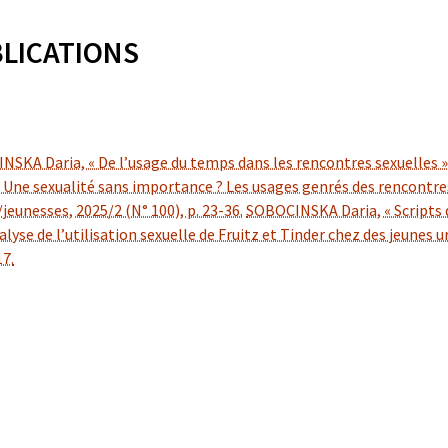
LICATIONS
SKA Daria, « De l’usage du temps dans les rencontres sexuelles »,
« Une sexualité sans importance ? Les usages genrés des rencontre
jeunesses, 2025/2 (N° 100), p. 23-36.
SOBOCINSKA Daria, « Scripts d
nalyse de l’utilisation sexuelle de Fruitz et Tinder chez des jeunes
17.