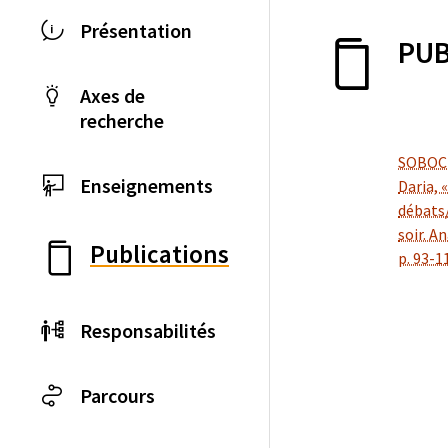
Présentation
PUB
Axes de
recherche
SOBOCIN
Enseignements
Daria, 
débats/
soir. A
Publications
p. 93-1
Responsabilités
Parcours