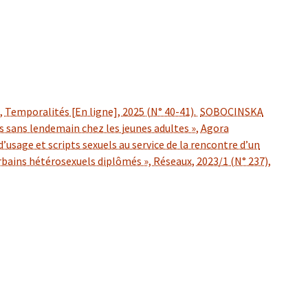
 Temporalités [En ligne], 2025 (N° 40-41).
SOBOCINSKA
s sans lendemain chez les jeunes adultes », Agora
’usage et scripts sexuels au service de la rencontre d’un
 urbains hétérosexuels diplômés », Réseaux, 2023/1 (N° 237),