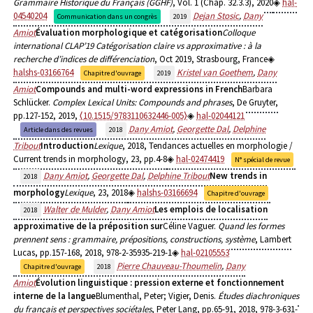
Grammaire Historique du Français (GGHF)
, Vol. 1 (Chap. 32.3.3), 2020
hal-
04540204
Dejan Stosic
,
Dany
Communication dans un congrès
2019
Amiot
Évaluation morphologique et catégorisation
Colloque
international CLAP’19 Catégorisation claire vs approximative : à la
recherche d’indices de différenciation
, Oct 2019, Strasbourg, France
halshs-03166764
Kristel van Goethem
,
Dany
Chapitre d'ouvrage
2019
Amiot
Compounds and multi-word expressions in French
Barbara
Schlücker.
Complex Lexical Units: Compounds and phrases
, De Gruyter,
pp.127-152, 2019,
⟨10.1515/9783110632446-005⟩
hal-02044121
Dany Amiot
,
Georgette Dal
,
Delphine
Article dans des revues
2018
Tribout
Introduction
Lexique
, 2018, Tendances actuelles en morphologie /
Current trends in morphology, 23, pp.4-8
hal-02474419
N° spécial de revue
Dany Amiot
,
Georgette Dal
,
Delphine Tribout
New trends in
2018
morphology
Lexique
, 23, 2018
halshs-03166694
Chapitre d'ouvrage
Walter de Mulder
,
Dany Amiot
Les emplois de localisation
2018
approximative de la préposition sur
Céline Vaguer.
Quand les formes
prennent sens : grammaire, prépositions, constructions, système
, Lambert
Lucas, pp.157-168, 2018, 978-2-35935-219-1
hal-02105553
Pierre Chauveau-Thoumelin
,
Dany
Chapitre d'ouvrage
2018
Amiot
Évolution linguistique : pression externe et fonctionnement
interne de la langue
Blumenthal, Peter; Vigier, Denis.
Études diachroniques
du français et perspectives sociétales
, Peter Lang, pp.65-91, 2018, 978-3-631-