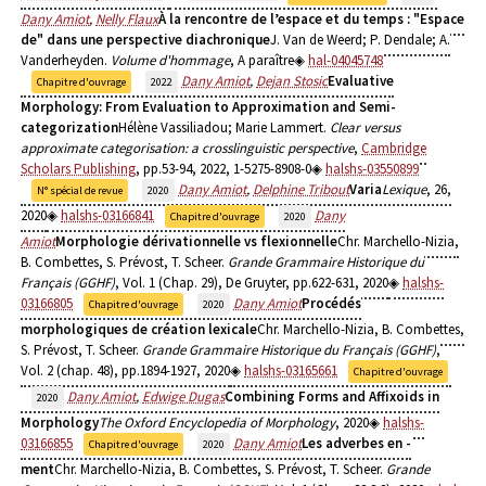
Dany Amiot
,
Nelly Flaux
À la rencontre de l’espace et du temps : "Espace
de" dans une perspective diachronique
J. Van de Weerd; P. Dendale; A.
Vanderheyden.
Volume d'hommage
, A paraître
hal-04045748
Dany Amiot
,
Dejan Stosic
Evaluative
Chapitre d'ouvrage
2022
Morphology: From Evaluation to Approximation and Semi-
categorization
Hélène Vassiliadou; Marie Lammert.
Clear versus
approximate categorisation: a crosslinguistic perspective
,
Cambridge
Scholars Publishing
, pp.53-94, 2022, 1-5275-8908-0
halshs-03550899
Dany Amiot
,
Delphine Tribout
Varia
Lexique
, 26,
N° spécial de revue
2020
2020
halshs-03166841
Dany
Chapitre d'ouvrage
2020
Amiot
Morphologie dérivationnelle vs flexionnelle
Chr. Marchello-Nizia,
B. Combettes, S. Prévost, T. Scheer.
Grande Grammaire Historique du
Français (GGHF)
, Vol. 1 (Chap. 29), De Gruyter, pp.622-631, 2020
halshs-
03166805
Dany Amiot
Procédés
Chapitre d'ouvrage
2020
morphologiques de création lexicale
Chr. Marchello-Nizia, B. Combettes,
S. Prévost, T. Scheer.
Grande Grammaire Historique du Français (GGHF)
,
Vol. 2 (chap. 48), pp.1894-1927, 2020
halshs-03165661
Chapitre d'ouvrage
Dany Amiot
,
Edwige Dugas
Combining Forms and Affixoids in
2020
Morphology
The Oxford Encyclopedia of Morphology
, 2020
halshs-
03166855
Dany Amiot
Les adverbes en -
Chapitre d'ouvrage
2020
ment
Chr. Marchello-Nizia, B. Combettes, S. Prévost, T. Scheer.
Grande