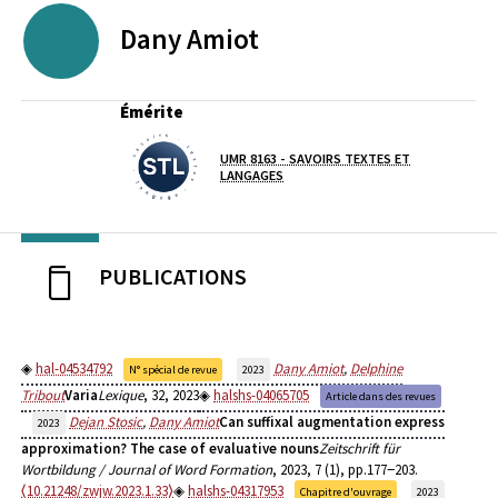
Dany
Amiot
PROFESSEURS EMERITES DE L'UNIVERSITE
Émérite
UMR 8163 - SAVOIRS TEXTES ET
Laboratoire / équipe
LANGAGES
PUBLICATIONS
hal-04534792
Dany Amiot
,
Delphine
N° spécial de revue
2023
Tribout
Varia
Lexique
, 32, 2023
halshs-04065705
Article dans des revues
Dejan Stosic
,
Dany Amiot
Can suffixal augmentation express
2023
approximation? The case of evaluative nouns
Zeitschrift für
Wortbildung / Journal of Word Formation
, 2023, 7 (1), pp.177‒203.
⟨10.21248/zwjw.2023.1.33⟩
halshs-04317953
Chapitre d'ouvrage
2023