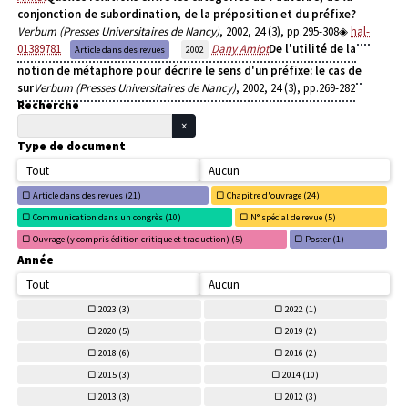
conjonction de subordination, de la préposition et du préfixe?
Verbum (Presses Universitaires de Nancy)
, 2002, 24 (3), pp.295-308
hal-
01389781
Dany Amiot
De l'utilité de la
Article dans des revues
2002
notion de métaphore pour décrire le sens d'un préfixe: le cas de
sur
Verbum (Presses Universitaires de Nancy)
, 2002, 24 (3), pp.269-282
Recherche
Type de document
Tout
Aucun
Article dans des revues (
21)
Chapitre d'ouvrage (
24)
Communication dans un congrès (
10)
N° spécial de revue (
5)
Ouvrage (y compris édition critique et traduction) (
5)
Poster (
1)
Année
Tout
Aucun
2023 (
3)
2022 (
1)
2020 (
5)
2019 (
2)
2018 (
6)
2016 (
2)
2015 (
3)
2014 (
10)
2013 (
3)
2012 (
3)