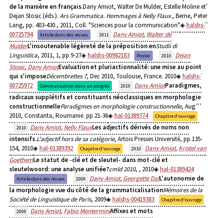
de la manière en français.
Dany Amiot, Walter De Mulder, Estelle Moline et
Dejan Stosic (éds.).
Ars Grammatica. Hommages à Nelly Flaux.
, Berne, Peter
Lang, pp. 403-430., 2011, Coll. "Sciences pour la communication"
halshs-
00725794
Dany Amiot
,
Walter de
Article dans des revues
2011
Mulder
L'insoutenable légèreté de la préposition en
Studii di
Linguistica
, 2011, 1, pp.9-27
halshs-00982183
Dejan
Poster
2010
Stosic
,
Dany Amiot
Evaluation et pluriactionnalité: une mise au point
qui s'impose
Décembrettes 7
, Dec 2010, Toulouse, France. 2010
halshs-
00725972
Dany Amiot
Paradigmes,
Communication dans un congrès
2010
radicaux supplétifs et constituants néoclassiques en morphologie
constructionnelle
Paradigmes en morphologie constructionnelle
, Aug
2010, Constanta, Roumanie. pp.21-36
hal-01389774
Chapitre d'ouvrage
Dany Amiot
,
Nelly Flaux
Les adjectifs dérivés de noms non
2010
intensifs.
L'adjectif hors de sa catégorie
, Artois Presses Université, pp.135-
154, 2010
hal-01389392
Dany Amiot
,
Kristel van
Chapitre d'ouvrage
2010
Goethem
Le statut de -clé et de sleutel- dans mot-clé et
sleutelwoord: une analyse unifiée?
cmld 2010
,
, 2010
hal-01389424
Dany Amiot
,
Georgette Dal
L'autonomie de
Article dans des revues
2009
la morphologie vue du côté de la grammaticalisation
Mémoires de la
Société de Linguistique de Paris
, 2009
halshs-00419383
Chapitre d'ouvrage
Dany Amiot
,
Fabio Montermini
Affixes et mots
2009