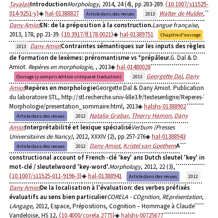
Tayalati
Introduction
Morphology
, 2014, 24 (4), pp.283-289.
⟨10.1007/s11525-
014-9251-y⟩
hal-01388827
Walter de Mulder
,
Article dans des revues
2013
Dany Amiot
EN: de la préposition à la construction.
Langue française
,
2013, 178, pp.21-39.
⟨10.3917/lf.178.0021⟩
hal-01389751
Chapitre d'ouvrage
Dany Amiot
Contraintes sémantiques sur les inputs des règles
2013
de formation de lexèmes: préromantisme vs *prépâleur.
G. Dal & D.
Amiot.
Repères en morphologie
,
, 2013
hal-01480028
Georgette Dal
,
Dany
Ouvrage (y compris édition critique et traduction)
2013
Amiot
Repères en morphologie
Georgette Dal & Dany Amiot. Publication
du laboratoire STL, http://stl.recherche.univ-lille3.fr/textesenligne/Reperes-
Morphologie/presentation_sommaire.html, 2013
halshs-01388902
Natalia Grabar
,
Thierry Hamon
,
Dany
Article dans des revues
2012
Amiot
Interprétabilité et lexique spécialisé
Verbum (Presses
Universitaires de Nancy)
, 2012, XXXIV (2), pp.257-276
hal-01388943
Dany Amiot
,
Kristel van Goethem
A
Article dans des revues
2012
constructional account of French -clé 'key' ans Dutch sleutel 'key' in
mot-clé / sleutelwoord 'key-word'.
Morphology
, 2012, 22 (3),
⟨10.1007/s11525-011-9196-3⟩
hal-01388941
Article dans des revues
2012
Dany Amiot
De la localisation à l'évaluation: des verbes préfixés
évaluatifs au sens bien particulier
CORELA - COgnition, REprésentation,
LAngage
, 2012, Espace, Prépositions, Cognition – Hommage à Claude
Vandeloise, HS 12,
⟨10.4000/corela.2775⟩
halshs-00725677