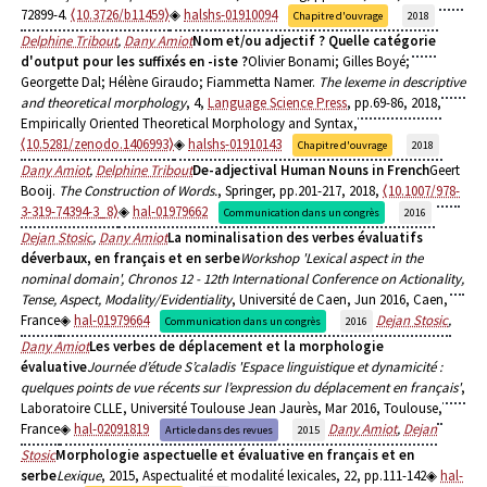
72899-4.
⟨10.3726/b11459⟩
halshs-01910094
Chapitre d'ouvrage
2018
Delphine Tribout
,
Dany Amiot
Nom et/ou adjectif ? Quelle catégorie
d'output pour les suffixés en -iste ?
Olivier Bonami; Gilles Boyé;
Georgette Dal; Hélène Giraudo; Fiammetta Namer.
The lexeme in descriptive
and theoretical morphology
, 4,
Language Science Press
, pp.69-86, 2018,
Empirically Oriented Theoretical Morphology and Syntax,
⟨10.5281/zenodo.1406993⟩
halshs-01910143
Chapitre d'ouvrage
2018
Dany Amiot
,
Delphine Tribout
De-adjectival Human Nouns in French
Geert
Booij.
The Construction of Words.
, Springer, pp.201-217, 2018,
⟨10.1007/978-
3-319-74394-3_8⟩
hal-01979662
Communication dans un congrès
2016
Dejan Stosic
,
Dany Amiot
La nominalisation des verbes évaluatifs
déverbaux, en français et en serbe
Workshop 'Lexical aspect in the
nominal domain', Chronos 12 - 12th International Conference on Actionality,
Tense, Aspect, Modality/Evidentiality
, Université de Caen, Jun 2016, Caen,
France
hal-01979664
Dejan Stosic
,
Communication dans un congrès
2016
Dany Amiot
Les verbes de déplacement et la morphologie
évaluative
Journée d’étude S’caladis 'Espace linguistique et dynamicité :
quelques points de vue récents sur l’expression du déplacement en français'
,
Laboratoire CLLE, Université Toulouse Jean Jaurès, Mar 2016, Toulouse,
France
hal-02091819
Dany Amiot
,
Dejan
Article dans des revues
2015
Stosic
Morphologie aspectuelle et évaluative en français et en
serbe
Lexique
, 2015, Aspectualité et modalité lexicales, 22, pp.111-142
hal-