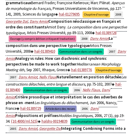
grammaticaux
Bernard Fradin; Françoise Kerleroux; Marc Plénat.
Aperçus
de morphologie du français
, Presses Universitaires de Vincennes, pp.127-
141, 2009, Sciences du langage
hal-01279695
Chapitre d'ouvrage
2008
Georgette Dal
,
Dany Amiot
Composition néoclassique en français et
ordre des constituants
Amiot Dany.
La composition dans une perspective
typologique
, Artois Presses Université, pp.89-113, 2008
hal-01389728
Dany Amiot
La
Ouvrage (y compris édition critique et traduction)
2008
composition dans une perspective typologique
Artois Presses
Université, 2008
hal-01389410
Dany
Communication dans un congrès
2007
Amiot
Analogy vs rules: How can diachronic and synchronic
perspectives be made to work together
Mediterranean Morphology
Meeting 6th
, Sep 2007, Ithaque, Greece
hal-01389776
Chapitre d'ouvrage
Dany Amiot
,
Nelly Flaux
Naturellement en position détachée
Les
2007
constructions détachées, entre langue et discours
, pp.75-102, 2007
hal-
01389400
Nelly Flaux
,
Dany
Communication dans un congrès
2006
Amiot
Critère prosodique et interprétation: le cas des adverbes de
phrase en -ment
Les linguistiques du détachement
, Jun 2006, Nancy,
France
hal-01389729
Dany
Article dans des revues
2006
Amiot
Prépositions et préfixes
Modèles linguistiques
, 2006, 27 (1), pp.19-
34.
⟨10.4000/ml.515⟩
halshs-00194839
Communication dans un congrès
Dany Amiot
,
Georgette Dal
Integrating Combining Forms into a
2005