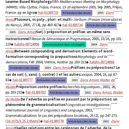
Lexeme-Based Morphology
Fifth Mediterranean Meeting on Morphology
(MMM5), Villa Clythia, Fréjus, France, 15-18 septembre 2005
, Sep 2005, Fréjus,
France. pp.en ligne
hal-01389733
Dany
Article dans des revues
2005
Amiot
Plusieurs, vs poly-, pluri- et multi-.
Verbum (Presses Universitaires
de Nancy)
, 2005, 27 (4), pp.403-417
hal-01389734
Article dans des revues
Dany Amiot
Sur(-) préposition et préfixe: un même sens
2005
instructionnel?
Revue de Sémantique et Pragmatique
, 2005, 15/16, pp.101-
119
halshs-00724996
Dany
Communication dans un congrès
2004
Amiot
Between compounding and derivation: Elements of word-
formation corresponding to prepositions
Morphology and its
demarcations
, Feb 2004, Vienna, Austria. pp.183-213
halshs-00724966
Dany Amiot
Préfixes ou prépositions? Le
Article dans des revues
2004
cas de sur(-), sans(-), contre(-) et les autres
Lexique
, 2004, 16, pp.67-
83
hal-01389777
Dany Amiot
,
Walter de
Article dans des revues
2003
Mulder
Préposition contre préfixe
Recherches linguistiques
, 2003, 26,
pp.203-232
hal-01389783
Dany Amiot
,
Walter
Article dans des revues
2002
de Mulder
De l'adverbe au préfixe en passant par la préposition: un
phénomène de grammaticalisation?
Lingvisticae investigationes :
International Journal of Linguistics and Language
, 2002,
Grammaticalisation: le cas des prépositions locatives, 25 (2), pp.247-273.
⟨10.1075/li.25.2.05ami⟩
hal-01389778
Dany
Article dans des revues
2002
Amiot
Quelles relations entre les catégories de l'adverbe, de la