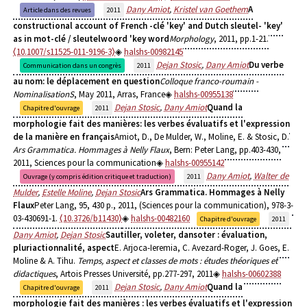
Dany Amiot
,
Kristel van Goethem
A
Article dans des revues
2011
constructional account of French -clé 'key' and Dutch sleutel- 'key'
as in mot-clé / sleutelwoord 'key word
Morphology
, 2011, pp.1-21.
⟨10.1007/s11525-011-9196-3⟩
halshs-00982145
Dejan Stosic
,
Dany Amiot
Du verbe
Communication dans un congrès
2011
au nom: le déplacement en question
Colloque franco-roumain -
NominalisationS
, May 2011, Arras, France
halshs-00955138
Dejan Stosic
,
Dany Amiot
Quand la
Chapitre d'ouvrage
2011
morphologie fait des manières: les verbes évaluatifs et l'expression
de la manière en français
Amiot, D., De Mulder, W., Moline, E. & Stosic, D.
Ars Grammatica. Hommages à Nelly Flaux
, Bern: Peter Lang, pp.403-430,
2011, Sciences pour la communication
halshs-00955142
Dany Amiot
,
Walter de
Ouvrage (y compris édition critique et traduction)
2011
Mulder
,
Estelle Moline
,
Dejan Stosic
Ars Grammatica. Hommages à Nelly
Flaux
Peter Lang, 95, 430 p., 2011, (Sciences pour la communication), 978-3-
03-430691-1.
⟨10.3726/b11430⟩
halshs-00482160
Chapitre d'ouvrage
2011
Dany Amiot
,
Dejan Stosic
Sautiller, voleter, dansoter : évaluation,
pluriactionnalité, aspect
E. Arjoca-Ieremia, C. Avezard-Roger, J. Goes, E.
Moline & A. Tihu.
Temps, aspect et classes de mots : études théoriques et
didactiques
, Artois Presses Université, pp.277-297, 2011
halshs-00602388
Dejan Stosic
,
Dany Amiot
Quand la
Chapitre d'ouvrage
2011
morphologie fait des manières : les verbes évaluatifs et l'expression