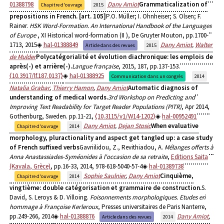
01388798
Dany Amiot
Grammaticalization of
Chapitre d'ouvrage
2015
prepositions in French. [art. 105]
P.O. Müller; I. Ohnheiser; S. Olsen; F.
Rainer.
HSK Word-Formation. An International Handbook of the Languages
of Europe
, XI Historical word-formation (II ), De Gruyter Mouton, pp.1700-
1713, 2015
hal-01388849
Dany Amiot
,
Walter
Article dans des revues
2015
de Mulder
Polycatégorialité et évolution diachronique: les emplois de
après(-) et arrière(-).
Langue française
, 2015, 187, pp.137-153.
⟨10.3917/lf.187.0137⟩
hal-01388925
Communication dans un congrès
2014
Natalia Grabar
,
Thierry Hamon
,
Dany Amiot
Automatic diagnosis of
understanding of medical words.
3rd Workshop on Predicting and
Improving Text Readability for Target Reader Populations (PITR)
, Apr 2014,
Gothenburg, Sweden. pp.11-21,
⟨10.3115/v1/W14-1202⟩
hal-00952491
Dany Amiot
,
Dejan Stosic
When evaluative
Chapitre d'ouvrage
2014
morphology, pluractionality and aspect get tangled up: a case study
of French suffixed verbs
Gavriilidou, Z., Revithiadou, A.
Mélanges offerts à
Anna Anastassiades-Syméonides à l'occasion de sa retraite
,
Editions Saita
(Kavala, Grèce)
, pp.16-33, 2014, 978-618-5040-57-4
hal-01389738
Sophie Saulnier
,
Dany Amiot
Cinquième,
Chapitre d'ouvrage
2014
vingtième: double catégorisation et grammaire de construction.
S.
David, S. Leroys & D. Villoing.
Foisonnements morphologiques. Etudes en
hommage à Françoise Kerleroux
, Presses universitaires de Paris Nanterre,
pp.249-266, 2014
hal-01388876
Dany Amiot
,
Article dans des revues
2014