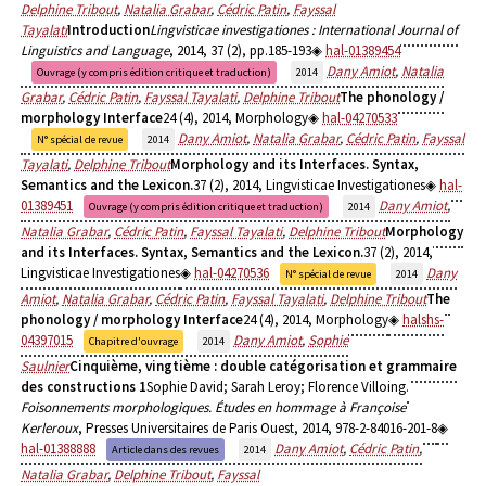
Delphine Tribout
,
Natalia Grabar
,
Cédric Patin
,
Fayssal
Tayalati
Introduction
Lingvisticae investigationes : International Journal of
Linguistics and Language
, 2014, 37 (2), pp.185-193
hal-01389454
Dany Amiot
,
Natalia
Ouvrage (y compris édition critique et traduction)
2014
Grabar
,
Cédric Patin
,
Fayssal Tayalati
,
Delphine Tribout
The phonology /
morphology Interface
24 (4), 2014, Morphology
hal-04270533
Dany Amiot
,
Natalia Grabar
,
Cédric Patin
,
Fayssal
N° spécial de revue
2014
Tayalati
,
Delphine Tribout
Morphology and its Interfaces. Syntax,
Semantics and the Lexicon.
37 (2), 2014, Lingvisticae Investigationes
hal-
01389451
Dany Amiot
,
Ouvrage (y compris édition critique et traduction)
2014
Natalia Grabar
,
Cédric Patin
,
Fayssal Tayalati
,
Delphine Tribout
Morphology
and its Interfaces. Syntax, Semantics and the Lexicon.
37 (2), 2014,
Lingvisticae Investigationes
hal-04270536
Dany
N° spécial de revue
2014
Amiot
,
Natalia Grabar
,
Cédric Patin
,
Fayssal Tayalati
,
Delphine Tribout
The
phonology / morphology Interface
24 (4), 2014, Morphology
halshs-
04397015
Dany Amiot
,
Sophie
Chapitre d'ouvrage
2014
Saulnier
Cinquième, vingtième : double catégorisation et grammaire
des constructions 1
Sophie David; Sarah Leroy; Florence Villoing.
Foisonnements morphologiques. Études en hommage à Françoise
Kerleroux
, Presses Universitaires de Paris Ouest, 2014, 978-2-84016-201-8
hal-01388888
Dany Amiot
,
Cédric Patin
,
Article dans des revues
2014
Natalia Grabar
,
Delphine Tribout
,
Fayssal