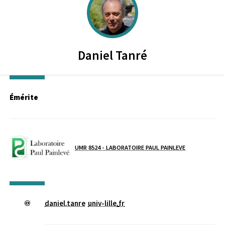
Daniel
Tanré
Émérite
Laboratoire / équipe
UMR 8524 - LABORATOIRE PAUL PAINLEVE
daniel.tanre
univ-lille
.
fr