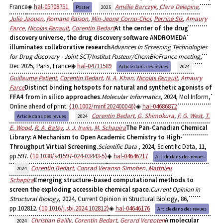
France
hal-05708751
Amélie Barczyk
,
Clara Delepine
,
Poster
2025
Julie Jaouen
,
Romane Raison
,
Min-Jeong Cornu-Choi
,
Perrine Six
,
Amaury
Farce
,
Nicolas Renault
,
Corentin Bedart
At the center of the drug
discovery universe, the drug discovery software ANDROMEDA
illuminates collaborative research
Advances in Screening Technologies
for Drug discovery - Joint SCT/Institut Pasteur/ChemBioFrance meeting
,
Dec 2025, Paris, France
hal-04711589
Article dans des revues
2024
Guillaume Patient
,
Corentin Bedart
,
N. A. Khan
,
Nicolas Renault
,
Amaury
Farce
Distinct binding hotspots for natural and synthetic agonists of
FFA4 from in silico approaches.
Molecular Informatics
, 2024, Mol Inform,
Online ahead of print.
⟨10.1002/minf.202400046⟩
hal-04686872
Corentin Bedart
,
G. Shimokura
,
F. G. West
,
T.
Article dans des revues
2024
E. Wood
,
R. A. Batey
,
J. J. Irwin
,
M. Schapira
The Pan-Canadian Chemical
Library: A Mechanism to Open Academic Chemistry to High-
Throughput Virtual Screening.
Scientific Data
, 2024, Scientific Data, 11,
pp.597.
⟨10.1038/s41597-024-03443-5⟩
hal-04646217
Article dans des revues
Corentin Bedart
,
Conrad Veranso Simoben
,
Matthieu
2024
Schapira
Emerging structure-based computational methods to
screen the exploding accessible chemical space.
Current Opinion in
Structural Biology
, 2024, Current Opinion in Structural Biology, 86,
pp.102812.
⟨10.1016/j.sbi.2024.102812⟩
hal-04646176
Article dans des revues
Christian Bailly
,
Corentin Bedart
,
Gerard Vergoten
A molecular
2024