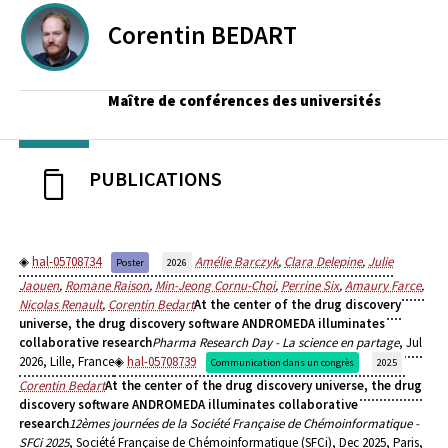
Corentin
BEDART
Maître de conférences des universités
PUBLICATIONS
hal-05708734
Amélie Barczyk
,
Clara Delepine
,
Julie
Poster
2026
Jaouen
,
Romane Raison
,
Min-Jeong Cornu-Choi
,
Perrine Six
,
Amaury Farce
,
Nicolas Renault
,
Corentin Bedart
At the center of the drug discovery
universe, the drug discovery software ANDROMEDA illuminates
collaborative research
Pharma Research Day - La science en partage
, Jul
2026, Lille, France
hal-05708739
Communication dans un congrès
2025
Corentin Bedart
At the center of the drug discovery universe, the drug
discovery software ANDROMEDA illuminates collaborative
research
12èmes journées de la Société Française de Chémoinformatique -
SFCi 2025
, Société Française de Chémoinformatique (SFCi), Dec 2025, Paris,