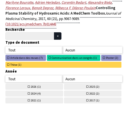
Marilyne Bourotte
,
Adrien Herledan
,
Corentin Bedart
,
Alexandre Biela
,
Florence Leroux
,
Benoit Deprez
,
Rébecca F. Déprez-Poulain
Controlling
Plasma Stability of Hydroxamic Acids: A MedChem Toolbox
Journal of
Medicinal Chemistry
, 2017, 60 (21), pp.9067-9089.
⟨10.1021/acs.jmedchem.7b01444⟩
Recherche
Type de document
Tout
Aucun
Article dans des revues (
7)
Communication dans un congrès (
1)
Poster (
2)
Thèse (
1)
Année
Tout
Aucun
2026 (
1)
2025 (
2)
2024 (
4)
2022 (
2)
2021 (
1)
2017 (
1)