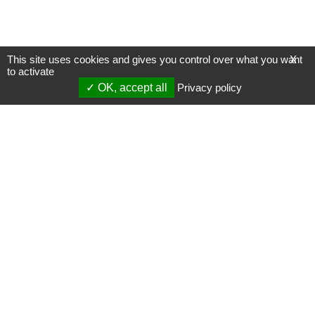
This site uses cookies and gives you control over what you want
X
to activate
OK, accept all
Privacy policy
Mentions légales
Gestion des cookies
Membres
S'inscrire à une formation
Support et vidéos
Page mise à jour le 16/07/2024 (00:20)