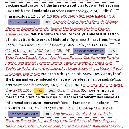
docking exploration of the large extracellular loop of tetraspanin
CD81 with small molecules.
In Silico Pharmacology
, 2024, In Silico
Pharmacology, 12, pp.24.
⟨10.1007/s40203-024-00203-6⟩
hal-04077236
Corentin Bedart
,
Nicolas Renault
,
Philippe
Article dans des revues
2022
Chavatte
,
Adeline Porcherie
,
Abderrahim Lachgar
,
Monique Capron
,
Amaury Farce
SINAPs: A Software Tool for Analysis and Visualization
of Interaction Networks of Molecular Dynamics Simulations
Journal
of Chemical Information and Modeling
, 2022, 62 (6), pp.1425-1436.
⟨10.1021/acs.jcim.1c00854⟩
hal-03841446
Article dans des revues
2022
Erika Cecon
,
Daniela Fernandois
,
Nicolas Renault
,
Caio Fernando Ferreira
Coelho
,
Jan Wenzel
,
Corentin Bedart
,
Charlotte Izabelle
,
Sarah Gallet
,
Sophie Le Poder
,
Bernard Klonjkowski
,
Markus Schwaninger
,
Vincent Prevot
,
Julie Dam
,
Ralf Jockers
Melatonin drugs inhibit SARS-CoV-2 entry into
the brain and virus-induced damage of cerebral small vessels
Cellular
and Molecular Life Sciences
, 2022, 79 (7), pp.361.
⟨10.1007/s00018-022-04390-
3⟩
tel-03891060
Corentin Bedart
Compréhension du
Thèse
2021
mécanisme d'action de la P28GST dans le traitement des maladies
inflammatoires auto-immunes
Médecine humaine et pathologie.
Université de Lille, 2021. Français.
⟨NNT : 2021LILUS044⟩
hal-03054238
Paul Hermant
,
Damien Bosc
,
Catherine
Article dans des revues
2017
Piveteau
,
Ronan Gealageas
,
Baovy Lam
,
Cyril Ronco
,
Matthieu Roignant
,
Hasina Tolojanahary
,
Ludovic Jean
,
Pierre-Yves Renard
,
Mohamed Lemdani
,