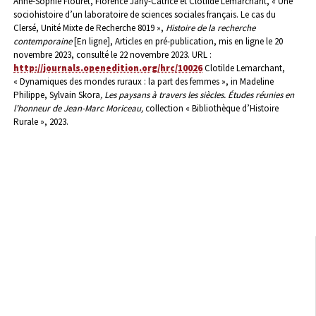
Anne-Sophie Flouret, Florence Jany-Catrice et Clotilde Lemarchant, « Une
sociohistoire d’un laboratoire de sciences sociales français. Le cas du
Clersé, Unité Mixte de Recherche 8019 »,
Histoire de la recherche
contemporaine
[En ligne], Articles en pré-publication, mis en ligne le 20
novembre 2023, consulté le 22 novembre 2023. URL :
http://journals.openedition.org/hrc/10026
Clotilde Lemarchant,
« Dynamiques des mondes ruraux : la part des femmes », in Madeline
Philippe, Sylvain Skora
, Les paysans à travers les siècles. Études réunies en
l’honneur de Jean-Marc Moriceau,
collection « Bibliothèque d’Histoire
Rurale », 2023.