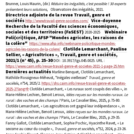
Brunner, Louis Maurin, (dir.)
Réduire les inégalités, c’est possible ! 30 experts
présentent leurs solutions
,
Observatoire des inégalités, 2021.
Directrice adjointe de la revue Travail, genre et
sociétés
Vice-doyenne
http://www.travail-genre-societes.com/
Recherche de la Faculté des sciences économiques,
sociales et des territoires (FaSEST)
Webinaire
2020-2025
Poli(cri)tique, AFSP "Mondes agricoles, les raisons de
la colère"
https://www.afsp.info/webinaire-policritique-mondes-
Clotilde Lemarchant, Pauline
agricoles-les-raisons-de-la-colere/
Sellier, « Agricultrices », Travail, genre et sociétés,
2021/1 (n° 45), p. 25-30
DOI : 10.3917/tgs.045.0025.
URL :
https://www.cairn.info/revue-travail-genre-et-societes-2021-1-page-25.htm
Dernières actualités
Marlène Benquet, Clotilde Lemarchant,
Mathilde Rossigneux-Méheust, "Inégales vieillesses"
Travail, genre et
sociétés
, n°54, 2025/2.
https://shs.cairn.info/revue-travail-genre-et-societes-
2025-2?lang=fr
Clotilde Lemarchant, « Les ruraux sont coupés des villes », in
Marie-Hélène Lechien, Benoit Leroux,
Idées reçues sur les mondes ruraux. Le
rural : des vaches et des champs ?
Paris, Le Cavalier Bleu, 2025, p.75-80.
Clotilde Lemarchant, « Les agricultrices ont gagné leur indépendance », in
Marie-Hélène Lechien, Benoit Leroux,
Idées reçues sur les mondes ruraux. Le
rural : des vaches et des champs ?
Paris, Le Cavalier Bleu, 2025, p.29-35.
Fanny Gallot, Clotilde Lemarchant, Sophie Pochic, Hyacinthe Ravet, « Le
sexisme au cœur du couple »,
Travail, genre et sociétés
, n°52, 2024, p.23-26.