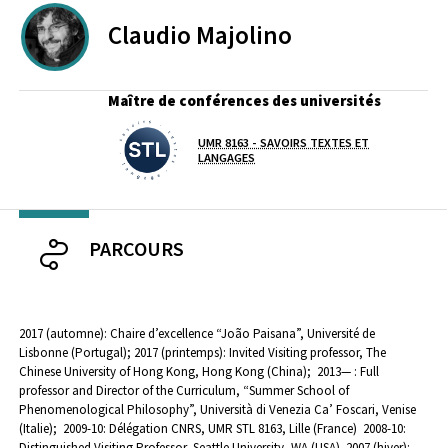
Claudio
Majolino
Maître de conférences des universités
UMR 8163 - SAVOIRS TEXTES ET
Laboratoire / équipe
LANGAGES
PARCOURS
2017 (automne): Chaire d’excellence “
João
Paisana”, Université de
Lisbonne (Portugal);
2017 (printemps): Invited Visiting professor, The
Chinese University of Hong Kong, Hong Kong (China);
2013— : Full
professor and Director of the Curriculum, “Summer School of
Phenomenological Philosophy”, Università di Venezia Ca’ Foscari, Venise
(Italie);
2009-10: Délégation CNRS, UMR STL 8163, Lille (France)
2008-10:
Distinguished Visiting Professor, Seattle University, WA (USA)
2007 (hiver):