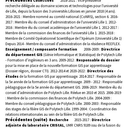
Précédentes
Collectives
2018-2021 : Vice-présidente
recherche déléguée au domaine sciences et technologies pour l'université
de Lille, depuis la fusion des 3 universités Lilloises en janvier 2018 (4 ans).
2016-2021 : Membre nommé au comité national (CoNRS), section 6.
2016-
2017 : Membre élu du conseil d'administration de l'université Lille 1.
2012-
2016 : Membre élu du conseil académique de l'université Lille 1.
2012-2017 :
Membre de la commission des finances de l'université Lille 1.
2015-2018 :
Membre de Comité Opérationnel Scientifique de l’Xpérium (Université Lille 1)
Depuis 2014 - Membre du conseil d'administration de la résidence REEFLEX.
Enseignement / composante formation
2006-2009 :
Directrice
du département GIS
(Génie Informatique et Statistique) de Polytech Lille
- Formation d’ingénieurs en 3 ans.
2009-2012 :
Responsable du dossier
pour la mise en place de la nouvelle formation GIS par apprentissage
(Dossier région, dossier CTI).
2012-2014 et 2020-2022 :
Directrice des
études
de la formation GIS par apprentissage.
2014-2017 : Responsable de
la 5e année de la formation GIS par apprentissage.
2009 - 2012 : Responsable
pédagogique de la 5e année du département GIS.
2006-2019 : Membre élu du
conseil d’administration de Polytech Lille. Réelue en 2010 et 2015.
2006-2019
: Membre de la commission des finances de Polytech Lille.
2004-2009 :
Membre du conseil pédagogique de Polytech Lille.
2000-2003 : Responsable
des stages de la filière GIS de Polytech Lille.
1999-2004 : Coordinatrice des
relations internationales au sein de la filière GIS de Polytech Lille.
Précédentes (suite)
Recherche
2015-2017 :
Directrice
adjointe du laboratoire CRIStAL
, UMR CNRS 9189 issu de la fusion du