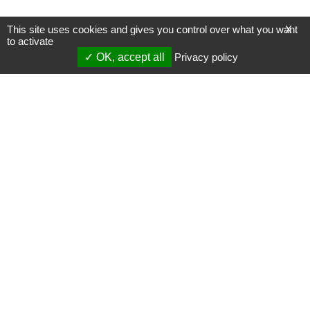
This site uses cookies and gives you control over what you want
X
to activate
OK, accept all
Privacy policy
Mentions légales
Gestion des cookies
Membres
S'inscrire à une formation
Support et vidéos
Page mise à jour le 15/09/2022 (11:29)