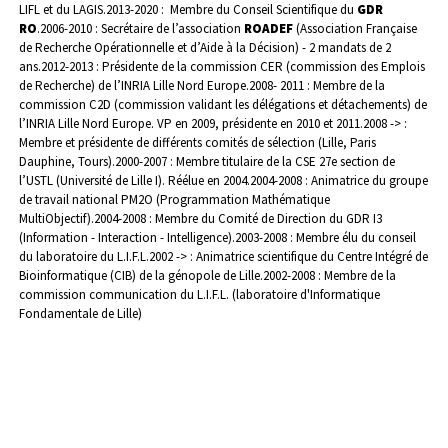
LIFL et du LAGIS.
2013-2020 : Membre du Conseil Scientifique du
GDR
RO
.
2006-2010 : Secrétaire de l’association
ROADEF
(Association Française
de Recherche Opérationnelle et d’Aide à la Décision) - 2 mandats de 2
ans.
2012-2013 : Présidente de la commission CER (commission des Emplois
de Recherche) de l’INRIA Lille Nord Europe.
2008- 2011 : Membre de la
commission C2D (commission validant les délégations et détachements) de
l’INRIA Lille Nord Europe. VP en 2009, présidente en 2010 et 2011.
2008 -> :
Membre et présidente de différents comités de sélection (Lille, Paris
Dauphine, Tours).
2000-2007 : Membre titulaire de la CSE 27e section de
l’USTL (Université de Lille I). Réélue en 2004.
2004-2008 : Animatrice du groupe
de travail national PM2O (Programmation Mathématique
MultiObjectif).
2004-2008 : Membre du Comité de Direction du GDR I3
(Information - Interaction - Intelligence).
2003-2008 : Membre élu du conseil
du laboratoire du L.I.F.L.
2002 -> : Animatrice scientifique du Centre Intégré de
Bioinformatique (CIB) de la génopole de Lille.
2002-2008 : Membre de la
commission communication du L.I.F.L. (laboratoire d'Informatique
Fondamentale de Lille)