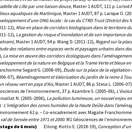
tadelle de Lille par une liaison douce,
Master 1 AUDT, 111 p.
Loriod 
lieux aquatiques de Martinique,
Master 1 AUDT, 87 p.
Larique O. (2
veloppement d'une ONG locale : le cas du CTRD Trust (District des Ni
011-12),
Mise en place de corridors biologiques dans le territoire
011-12),
La gestion du risque d'inondation et de son importance da
ietnam),
Master 1 AUDT, 94 p.
Wang D. (2011-12),
Regard sur la plac
étude des relations entre espaces verts et paysages urbains dans d
),
La mise en œuvre des corridors écologiques dans l'aménagement
veloppement de la nature en Belgique et la Trame Verte et bleue en
ranchomme
Segard G. (2008-09),
Étude sur la place de la végétation
006-07),
Réaménagement et Valorisation du jardin de la reine à Tou
un réseau vert en pays d’Aix,
Master 1 AUDT, 86 p.
Steux L. (2006-07)
osciences de l’environnement, 37 p.
Azambre S. (2005-06),
L'évolu
nvallat N. (2005-2006),
La pollution lumineuse, un nouvel enjeu e
 :
L’intégration des zones humides de la Haute Deûle dans l’aménag
environnement 62 p. – Co-encadrement avec Magalie Franchomme
 val de Sensée entre 1971 et 2000.
M1 Géosciences de l'environnem
(stage de 6 mois)
Ellong-Kotto E. (2018-19),
Conception d’un 