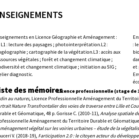
NSEIGNEMENTS
seignements en Licence Géographie et Aménagement :
En
L1 : lecture des paysages ; photointerprétation.
L2 :
: l
ogéographie ; cartographie de la végétation.
L3 : accès aux
bio
ssources végétales ; forêt et changement climatique ;
da
odiversité et changement climatique ; initiation au SIG ;
et 
elier diagnostic.
En
éco
iste des mémoires
Licence professionnelle (stage de 
rdin au naturel
, Licence Professionnelle Aménagement du Territoir
rtrait Nature Transfrontalier des voies de traverse entre Lille et Cou
rable et Géomatique, 48 p.
Gorisse C. (2010-11),
Analyse spatiale d
ofessionnelle Aménagement du Territoire Durable et Géomatique,
aménagement végétal sur les voiries urbaines – étude de la végétalis
uceri V. (2018-19),
P
art
icipation
2.0 : le citoyen acteur du développe