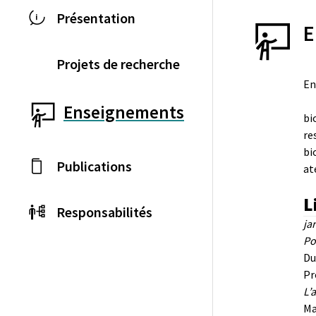
Présentation
E
Projets de recherche
En
Enseignements
bi
re
bi
Publications
at
L
Responsabilités
ja
Po
Du
Pr
L’
Ma