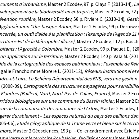
cuments d’urbanisme
, Master 2
Ecodev
,
97 p.
Clays F. (2013-14),
La
veloppement de la biodiversité en entreprise
, Master 2
Ecodev,
72 p
évention routière,
Master 2 Ecodev, 58 p.
Rivière C. (2013-14),
Gesti
Agglomération Côte-basque-Adour,
Master 2 Ecodev, 99 p.
Derniwez
ncertée, un outil d’aide à la planification : l’exemple de l’Agenda 2
erritoire-Est de la Métropole Lilloise)
,
M
aster 2 Ecodev, 112 p.
Basch 
bitants : l’Agrocité à Colombre,
Master 2 Ecodev, 99 p.
Paquet E., (2
son application sur le territoire,
Master 2 Ecodev, 140 p.
Vala M. (201
aide de la cartographie des espaces patrimoniaux : l'exemple de Re
galie Franchomme
Morere L. (2011-12),
Réseaux institutionnel et 
Indre-et-Loire. Le Schéma Départemental des ENS, vers une gestion i
, (2008-09),
Cartographie des structures paysagères pour sensibilise
 Flandres (Bailleul, Nord, Nord-Pas-de-Calais, France),
Master 2 Ecod
rridors biologiques sur une commune du Bassin Minier,
Master 2 Ec
eue de la communauté de communes de l'Artois,
Master 2 Ecodev, 1
 gérer durablement – Les espaces naturels du pays des paillons dan
005-06),
Étude géographique de la Trame verte et bleue sur le ter
mbre,
Master 2 Géosciences, 193 p. – Co-encadrement avec Éric M
ame Verte sur le territoire Roubaisien, facilités et contraintes,
Maste