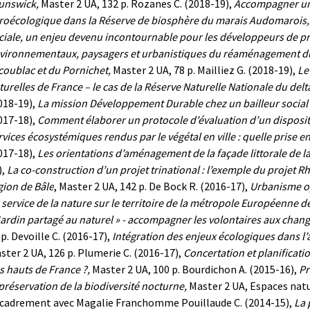
unswick,
Master 2 UA, 132 p.
Rozanes C. (2018-19),
Accompagner une
roécologique dans la Réserve de biosphère du marais Audomarois
ciale, un enjeu devenu incontournable pour les développeurs de pr
vironnementaux, paysagers et urbanistiques du réaménagement du f
coublac et du Pornichet,
Master 2 UA, 78 p.
Mailliez G. (2018-19),
Le
turelles de France – le cas de la Réserve Naturelle Nationale du del
018-19),
La mission Développement Durable chez un bailleur social –
017-18),
Comment élaborer un protocole d’évaluation d’un dispositif 
rvices écosystémiques rendus par le végétal en ville : quelle prise 
017-18),
Les orientations d’aménagement de la façade littorale de
),
La co-construction d’un projet trinational : l’exemple du projet R
gion de Bâle
, Master 2 UA, 142 p.
De Bock R. (2016-17),
Urbanisme op
 service de la nature sur le territoire de la métropole Européenne de 
Jardin partagé au naturel » - accompagner les volontaires aux chan
 p.
Devoille C. (2016-17),
Intégration des enjeux écologiques dans l
ster 2 UA, 126 p.
Plumerie C. (2016-17),
Concertation et planificati
s hauts de France ?,
Master 2 UA, 100 p.
Bourdichon A. (2015-16),
Pr
 préservation de la biodiversité nocturne,
Master 2 UA,
Espaces nat
cadrement avec Magalie Franchomme
Pouillaude C. (2014-15),
L
a 