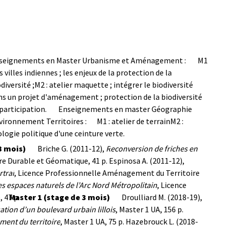
seignements en Master Urbanisme et Aménagement :
M1
es villes indiennes ; les enjeux de la protection de la
diversité ;
M2 : atelier maquette ; intégrer le biodiversité
ns un projet d'aménagement ; protection de la biodiversité
participation.
Enseignements en master Géographie
vironnement Territoires :
M1 : atelier de terrain
M2 :
logie politique d'une ceinture verte.
3 mois)
Briche G. (2011-12),
R
econversion de friches en
e Durable et Géomatique, 41 p.
Espinosa A. (2011-12),
rtrai
, Licence Professionnelle Aménagement du Territoire
es espaces naturels de l’Arc Nord Métropolitain
, Licence
 47 p.
Master 1 (stage de 3 mois)
Droulliard M. (2018-19),
ation d’un boulevard urbain lillois
, Master 1 UA, 156 p.
ment du territoire
, Master 1 UA, 75 p.
Hazebrouck L. (2018-