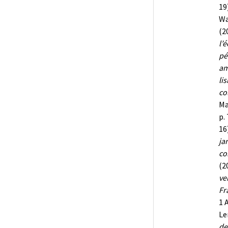
19
Wa
(2
l’
pé
am
li
co
Ma
p.
16
ja
co
(2
ve
Fr
1 
Le
de