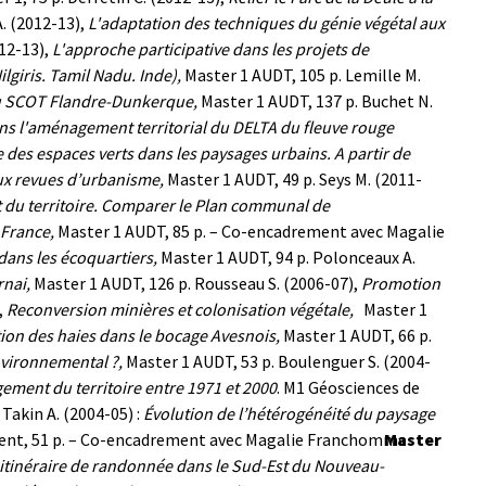
A. (2012-13),
L'adaptation des techniques du génie végétal aux
012-13),
L'approche participative dans les projets de
lgiris. Tamil Nadu. Inde),
Master 1 AUDT, 105 p.
Lemille M.
 du SCOT Flandre-Dunkerque,
Master 1 AUDT, 137 p.
Buchet N.
ns l'aménagement territorial du DELTA du fleuve rouge
e des espaces verts dans les paysages urbains. A partir de
eux revues d’urbanisme,
Master 1 AUDT, 49 p.
Seys M. (2011-
 du territoire. Comparer le Plan communal de
 France,
Master 1 AUDT, 85 p. – Co-encadrement avec Magalie
 dans les écoquartiers,
Master 1 AUDT, 94 p.
Polonceaux A.
rnai,
Master 1 AUDT, 126 p.
Rousseau S. (2006-07),
Promotion
,
Reconversion minières et colonisation végétale,
Master 1
tion des haies dans le bocage Avesnois,
Master 1 AUDT, 66 p.
nvironnemental ?,
Master 1 AUDT, 53 p.
Boulenguer S. (2004-
ement du territoire entre 1971 et 2000
. M1 Géosciences de
Takin A. (2004-05) :
Évolution de l’hétérogénéité du paysage
ent, 51 p. – Co-encadrement avec Magalie Franchomme
Master
itinéraire de randonnée dans le Sud-Est du Nouveau-