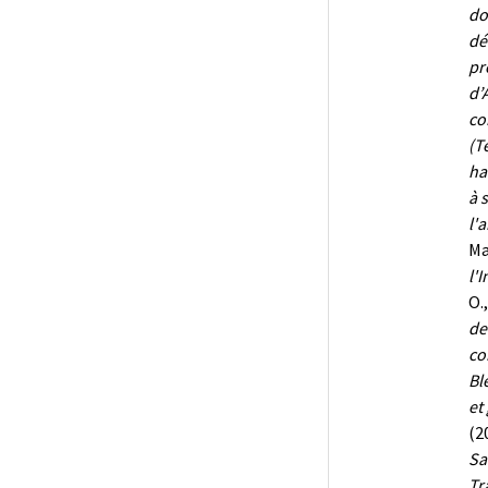
do
dé
pr
d’
co
(T
ha
à 
l'
Ma
l'
O.
de
co
Bl
et
(2
Sa
Tr