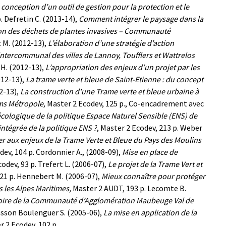
 conception d’un outil de gestion pour la protection et le
.
Defretin C. (2013-14),
Comment intégrer le paysage dans la
on des déchets de plantes invasives – Communauté
 M. (2012-13),
L’élaboration d’une stratégie d’action
1 intercommunal des villes de Lannoy, Toufflers et Wattrelos
H. (2012-13),
L’appropriation des enjeux d’un projet par les
012-13),
La trame verte et bleue de Saint-Etienne : du concept
2-13),
La construction d'une Trame verte et bleue urbaine à
ims Métropole,
Master 2 Ecodev, 125 p., Co-encadrement avec
écologique de la politique Espace Naturel Sensible (ENS) de
ntégrée de la politique ENS ?
, Master 2 Ecodev, 213 p.
Weber
r aux enjeux de la Trame Verte et Bleue du Pays des Moulins
ev, 104 p.
Cordonnier A., (2008-09),
Mise en place de
odev, 93 p.
Trefert L. (2006-07),
Le projet de la Trame Vert et
21 p.
Hennebert M. (2006-07),
Mieux connaître pour protéger
s les Alpes Maritimes,
Master 2 AUDT, 193 p.
Lecomte B.
ritoire de la Communauté d’Agglomération Maubeuge Val de
asson
Boulenguer S. (2005-06),
La mise en application de la
r 2 Ecodev, 102 p.