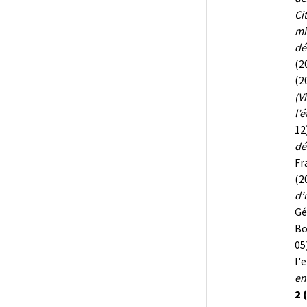
Ci
mi
dé
(2
(2
(V
l’
12
dé
F
(2
d’
Gé
Bo
05)
l'
en
2 