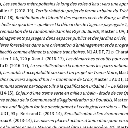
),
L
es sentiers métropolitains le long des voies d’eau : vers une appr
illez E. (2018-19),
Territorialité du projet de ferme urbaine du Tric
017-18),
R
edéfinition de l’identité des espaces verts de Bourg-la-Re
échelle du quartier – quelle est la démarche de l’agence paysagiste ?
rennisation de la randonnée dans les Pays du Buëch,
Master 1
UA
, 
énagements paysagers dans espaces publics et des jardins privés
,
sières forestières dans une orientation d’aménagement et de prog
llectifs comme éléments urbains transitoires,
M1 AUDT, 71 p.
Charat
ster 1 UA, 120 p.
Xiao J. (2016-17),
Les démarches et outils pour co
Tu D. (2016-17),
La sensibilisation à la nature dans les parcs nation
),
Les outils d’acceptabilité sociale d’un projet de Trame Noire,
Maste
rdins ouvriers aujourd’hui ? – Commune de Croix,
Master 1 AUDT, 10
mmunautaires participent-ils à la qualification urbaine ? – Le Rése
014-15),
Enjeux d’une trame verte en milieu urbain - étude de cas Qu
rte et bleu de la Communauté d’Agglomération du Douaisis,
Master
ance and Belgium for the development of ecological corridors – The
AUDT, 93 p.
Bertrand C. (2013-14),
Sensibilisation à l’environnement 
roux A. (2013-14),
La mise en place d’actions d’animation pour encou
s Alouettes et de sa Maison du projet (Bruay-la-Buissière, 62),
Maste