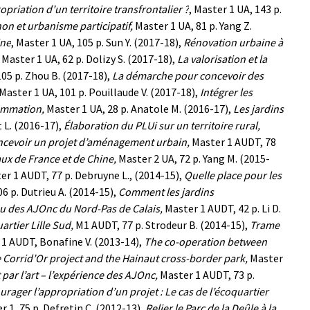
opriation d’un territoire transfrontalier ?
, Master 1 UA, 143 p.
hon et urbanisme participatif,
Master 1 UA, 81 p.
Yang Z.
ine
, Master 1 UA, 105 p.
Sun Y. (2017-18),
Rénovation urbaine à
, Master 1 UA, 62 p.
Dolizy S. (2017-18),
La valorisation et la
105 p.
Zhou B. (2017-18),
La démarche pour concevoir des
 Master 1 UA, 101 p.
Pouillaude V. (2017-18),
Intégrer les
rammation,
Master 1 UA, 28 p.
Anatole M. (2016-17),
Les jardins
 L. (2016-17),
Élaboration du PLUi sur un territoire rural,
ncevoir un projet d’aménagement urbain,
Master 1 AUDT, 78
aux de France et de Chine,
Master 2 UA, 72 p.
Yang M. (2015-
r 1 AUDT, 77 p.
Debruyne L., (2014-15),
Quelle place pour les
6 p.
Dutrieu A. (2014-15),
Comment les jardins
au des AJOnc du Nord-Pas de Calais,
Master 1 AUDT, 42 p.
Li D.
artier Lille Sud,
M1 AUDT, 77 p.
Strodeur B. (2014-15),
Trame
 1 AUDT,
Bonafine V. (2013-14),
The co-operation between
 Corrid’Or project and the Hainaut cross-border park,
Master
par l’art – l’expérience des AJOnc,
Master 1 AUDT, 73 p.
rager l’appropriation d’un projet : Le cas de l’écoquartier
r 1, 75 p.
Defretin C. (2012-13),
Relier le Parc de la Deûle à la