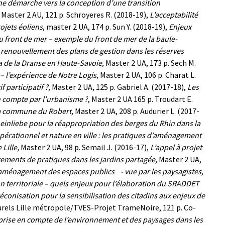
 démarche vers la conception d’une transition
,
Master 2 AU, 121 p.
Schroyeres R. (2018-19),
L’acceptabilité
ojets éoliens
, master 2 UA, 174 p.
Sun Y. (2018-19),
Enjeux
ront de mer – exemple du front de mer de la baule-
 renouvellement des plans de gestion dans les réserves
ta de la Dranse en Haute-Savoie,
M
aster 2 UA, 173 p.
Sech M.
 l’expérience de Notre Logis,
Master 2 UA, 106 p.
Charat L.
participatif ?,
Master 2 UA, 125 p.
Gabriel A. (2017-18),
Les
en compte par l’urbanisme ?
, Master 2 UA 165 p.
Troudart E.
 la commune du Robert,
Master 2 UA, 208 p.
Audurier L. (2017-
heinliebe pour la
réappropriation des berges du Rhin dans la
érationnel et nature en ville : les pratiques d’aménagement
Lille,
Master 2 UA, 98 p.
Semail J. (2016-17),
L’appel à projet
gements de pratiques dans les jardins partagée,
Master 2 UA,
’aménagement des espaces publics - vue par les paysagistes,
on territoriale – quels enjeux pour l’élaboration du SRADDET
éconisation pour la sensibilisation des citadins aux enjeux de
urels Lille métropole/TVES-Projet TrameNoire,
121 p. Co-
prise en compte de l’environnement et des paysages dans les