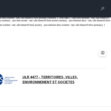
Rech
ULR 4477 - TERRITOIRES, VILLES,
ENVIRONNEMENT ET SOCIETES