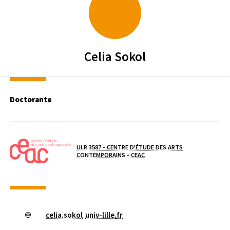
Celia
Sokol
Doctorante
Laboratoire / équipe
ULR 3587 - CENTRE D'ÉTUDE DES ARTS
( NOUVELLE FENÊTRE)
CONTEMPORAINS - CEAC
celia.sokol
univ-lille
.
fr