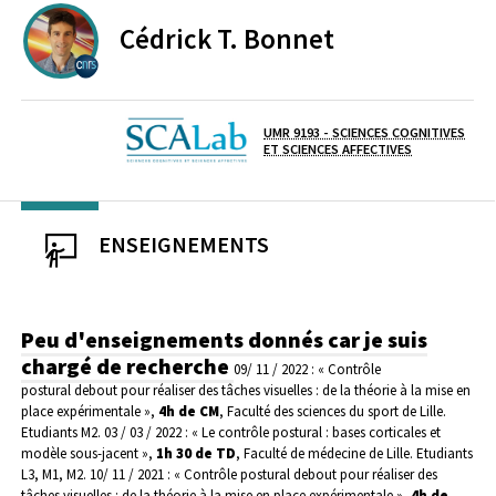
Cédrick T.
Bonnet
CENTRE NATIONAL DE LA RECHERCHE SCIENTIFIQUE
UMR 9193 - SCIENCES COGNITIVES
Laboratoire / équipe
ET SCIENCES AFFECTIVES
ENSEIGNEMENTS
Peu d'enseignements donnés car je suis
chargé de recherche
09/ 11 / 2022 : « Contrôle
postural debout pour réaliser des tâches visuelles : de la théorie à la mise en
place expérimentale »,
4h de CM
, Faculté des sciences du sport de Lille.
Etudiants M2.
03 / 03 / 2022 : « Le contrôle postural : bases corticales et
modèle sous-jacent »,
1h 30 de TD
, Faculté de médecine de Lille. Etudiants
L3, M1, M2.
10/ 11 / 2021 : « Contrôle postural debout pour réaliser des
tâches visuelles : de la théorie à la mise en place expérimentale »,
4h de