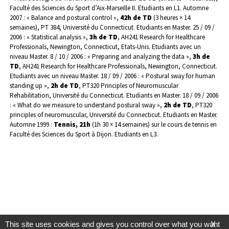
Faculté des Sciences du Sport d’Aix-Marseille II. Etudiants en L1.
Automne
2007 : « Balance and postural control »,
42h de TD
(3 heures × 14
semaines), PT 384, Université du Connecticut. Etudiants en Master.
25 / 09 /
2006 : « Statistical analysis »,
3h de TD
, AH241 Research for Healthcare
Professionals, Newington, Connecticut, Etats-Unis. Etudiants avec un
niveau Master.
8 / 10 / 2006 : « Preparing and analyzing the data »,
3h de
TD
, AH241 Research for Healthcare Professionals, Newington, Connecticut.
Etudiants avec un niveau Master.
18 / 09 / 2006 : « Postural sway for human
standing up »,
2h de TD
, PT320 Principles of Neuromuscular
Rehabilitation, Université du Connecticut. Etudiants en Master.
18 / 09 / 2006
: « What do we measure to understand postural sway »,
2h de TD
, PT320
principles of neuromuscular, Université du Connecticut. Etudiants en Master.
Automne 1999 :
Tennis, 21h
(1h 30 × 14 semaines) sur le cours de tennis en
Faculté des Sciences du Sport à Dijon. Etudiants en L3.
This site uses cookies and gives you control over what you want
X