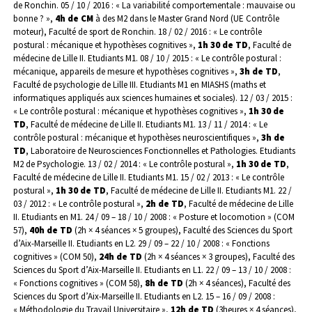
de Ronchin.
05 / 10 / 2016 : « La variabilité comportementale : mauvaise ou
bonne ? »,
4h de CM
à des M2 dans le Master Grand Nord (UE Contrôle
moteur), Faculté de sport de Ronchin.
18 / 02 / 2016 : « Le contrôle
postural : mécanique et hypothèses cognitives »,
1h 30 de TD
, Faculté de
médecine de Lille II. Etudiants M1.
08 / 10 / 2015 : « Le contrôle postural :
mécanique, appareils de mesure et hypothèses cognitives »,
3h de TD
,
Faculté de psychologie de Lille III. Etudiants M1 en MIASHS (maths et
informatiques appliqués aux sciences humaines et sociales).
12 / 03 / 2015 :
« Le contrôle postural : mécanique et hypothèses cognitives »,
1h 30 de
TD
, Faculté de médecine de Lille II. Etudiants M1.
13 / 11 / 2014 : « Le
contrôle postural : mécanique et hypothèses neuroscientifiques »,
3h de
TD
, Laboratoire de Neurosciences Fonctionnelles et Pathologies. Etudiants
M2 de Psychologie.
13 / 02 / 2014 : « Le contrôle postural »,
1h 30 de TD
,
Faculté de médecine de Lille II. Etudiants M1.
15 / 02 / 2013 : « Le contrôle
postural »,
1h 30 de TD
, Faculté de médecine de Lille II. Etudiants M1.
22 /
03 / 2012 : « Le contrôle postural »,
2h de TD
, Faculté de médecine de Lille
II. Etudiants en M1.
24 / 09 – 18 / 10 / 2008 : « Posture et locomotion » (COM
57),
40h de TD
(2h × 4 séances × 5 groupes), Faculté des Sciences du Sport
d’Aix-Marseille II. Etudiants en L2.
29 / 09 – 22 / 10 / 2008 : « Fonctions
cognitives » (COM 50),
24h de TD
(2h × 4 séances × 3 groupes), Faculté des
Sciences du Sport d’Aix-Marseille II. Etudiants en L1.
22 / 09 – 13 / 10 / 2008 :
« Fonctions cognitives » (COM 58),
8h de TD
(2h × 4 séances), Faculté des
Sciences du Sport d’Aix-Marseille II. Etudiants en L2.
15 – 16 / 09 / 2008 :
« Méthodologie du Travail Universitaire »,
12h de TD
(3heures × 4 séances),