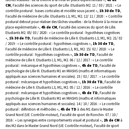
CM
, Faculté des sciences du sport de Lille. Etudiants M2.
11 / 03 / 2021 : « Le
contrôle postural : bases corticales et modèle sous-jacent »,
1h 30 de TD
,
Faculté de médecine de Lille. Etudiants L3, M1, M2.
12/ 11 / 2020 : « Contrôle
postural debout pour réaliser des tâches visuelles : de la théorie à la mise en
place expérimentale »,
4h de CM
, Faculté des sciences du sport de Lille.
Etudiants M2.
05/ 03 / 2020 : « Le contrôle postural : hypothèses cognitives
»,
1h 30 de TD
, Faculté de médecine de Lille II. Etudiants L3, M1, M2.
21/ 02
/ 2019 : « Le contrôle postural : hypothèses cognitives »,
1h 30 de TD
,
Faculté de médecine de Lille II. Etudiants L3, M1, M2.
15/ 02 / 2018 : « Le
contrôle postural : hypothèses cognitives »,
1h 30 de TD
, Faculté de
médecine de Lille II. Etudiants L3, M1, M2.
06 / 12 / 2017 : « Le contrôle
postural : mécanique et hypothèses cognitives »,
4h de TD
, Faculté de
psychologie de Lille III. Etudiants M1 en MIASHS (maths et informatiques
appliqués aux sciences humaines et sociales).
23 / 02 / 2017 : « Le contrôle
postural : mécanique et hypothèses cognitives »,
1h 30 de TD
, Faculté de
médecine de Lille II. Etudiants L3, M1, M2.
05 / 12 / 2016 : « Le contrôle
postural : mécanique et hypothèses cognitives »,
4h de TD
, Faculté de
psychologie de Lille III. Etudiants M1 en MIASHS (maths et informatiques
appliqués aux sciences humaines et sociales).
14 / 10 / 2016 : « Le contrôle
postural : définition et méthodes »,
4h de TD
à des M1 dans le Master
Grand Nord (UE Contrôle moteur), Faculté de sport de Ronchin.
07 / 10 /
2016 : « Les synergies entre comportements visuel et postural »,
2h de CM
à
des M2 dans le Master Grand Nord (UE Contrôle moteur), Faculté de sport