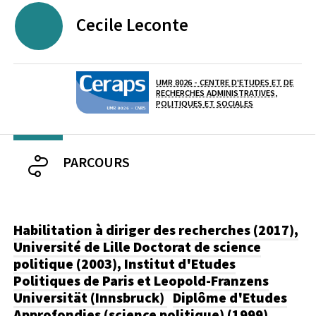
Cecile
Leconte
SCIENCES PO. LILLE
UMR 8026 - CENTRE D'ETUDES ET DE
RECHERCHES ADMINISTRATIVES,
Laboratoire / équipe
POLITIQUES ET SOCIALES
PARCOURS
Habilitation à diriger des recherches (2017),
Université de Lille
Doctorat de science
politique (2003), Institut d'Etudes
Politiques de Paris et Leopold-Franzens
Universität (Innsbruck)
Diplôme d'Etudes
Approfondies (science politique) (1999),