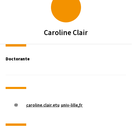
SCIENCES PO. LILLE
Caroline
Clair
Doctorante
caroline.clair.etu
univ-lille
.
fr