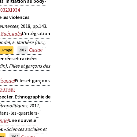
ds. Initiation au body-
-03201934
 les violences
jeunesses
, 2018, pp.143.
 Guérandel
L’intégration
ndel, E. Marlière (dir.),
Carine
ouvrage
2017
genrées et racisées
r.), Filles et garçons des
érandel
Filles et garçons
3201930
specter. Ethnographie de
tropolitiques
, 2017,
ans-les-quartiers-
ndel
Une nouvelle
és »
Sciences sociales et
Carine
age
2017