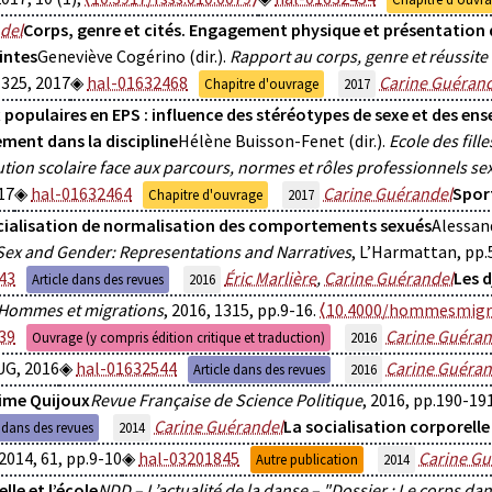
del
Corps, genre et cités. Engagement physique et présentation 
intes
Geneviève Cogérino (dir.).
Rapport au corps, genre et réussite
325, 2017
hal-01632468
Carine Guéran
Chapitre d'ouvrage
2017
 populaires en EPS : influence des stéréotypes de sexe et des ens
ment dans la discipline
Hélène Buisson-Fenet (dir.).
Ecole des fill
tution scolaire face aux parcours, normes et rôles professionnels se
17
hal-01632464
Carine Guérandel
Sport
Chapitre d'ouvrage
2017
cialisation de normalisation des comportements sexués
Alessand
Sex and Gender: Representations and Narratives
, L’Harmattan, pp.
43
Éric Marlière
,
Carine Guérandel
Les d
Article dans des revues
2016
Hommes et migrations
, 2016, 1315, pp.9-16.
⟨10.4000/hommesmigra
39
Carine Guéran
Ouvrage (y compris édition critique et traduction)
2016
UG, 2016
hal-01632544
Carine Guéran
Article dans des revues
2016
ime Quijoux
Revue Française de Science Politique
, 2016, pp.190-19
Carine Guérandel
La socialisation corporelle 
e dans des revues
2014
 2014, 61, pp.9-10
hal-03201845
Carine Gu
Autre publication
2014
lle et l’école
NDD – L’actualité de la danse – "Dossier : Le corps dan