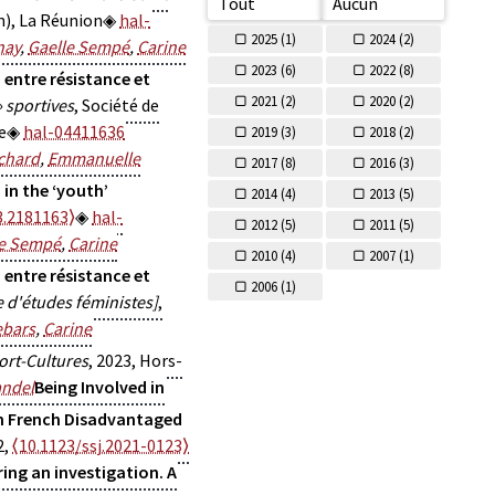
Tout
Aucun
on), La Réunion
hal-
2025 (
1)
2024 (
2)
nay
,
Gaelle Sempé
,
Carine
2023 (
6)
2022 (
8)
 entre résistance et
2021 (
2)
2020 (
2)
 sportives
, Société de
e
hal-04411636
2019 (
3)
2018 (
2)
chard
,
Emmanuelle
2017 (
8)
2016 (
3)
in the ‘youth’
2014 (
4)
2013 (
5)
3.2181163⟩
hal-
2012 (
5)
2011 (
5)
le Sempé
,
Carine
2010 (
4)
2007 (
1)
 entre résistance et
2006 (
1)
 d'études féministes]
,
ebars
,
Carine
ort-Cultures
, 2023, Hors-
andel
Being Involved in
 in French Disadvantaged
2,
⟨10.1123/ssj.2021-0123⟩
ing an investigation. A