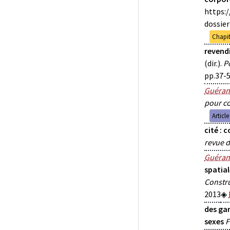
https:
dossier
Chapit
revendi
(dir.).
P
pp.37-5
Guéran
pour c
Articl
cité : 
revue d
Guéran
spatial
Constru
2013
des gar
sexes
F