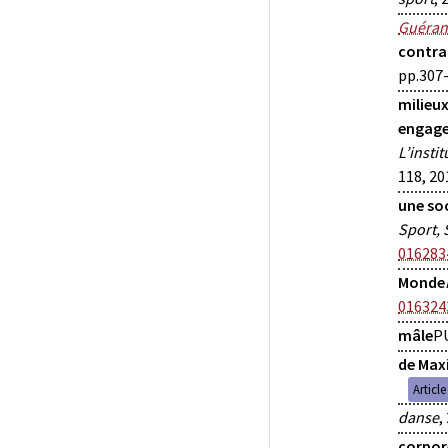
Guéran
contra
pp.307-
milieux
engage
L’insti
118, 20
une so
Sport, 
016283
Monde
016324
mâle
P
de Max
Articl
danse
,
corpore