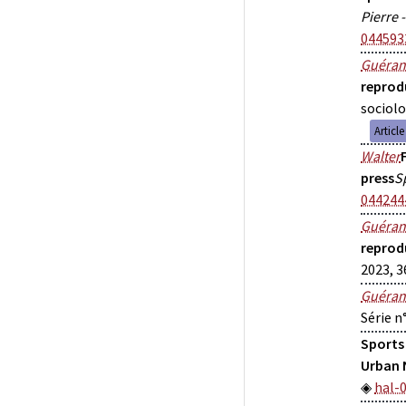
Pierre 
044593
Guéran
reprod
sociolo
Articl
Walter
press
S
044244
Guéran
reprod
2023, 3
Guéran
Série n
Sports 
Urban 
hal-