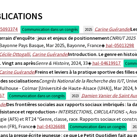
LICATIONS
05093374
Carine Guérandel
Les
Communication dans un congrès
2025
terrain d'enquête : jeux et enjeux de positionnement
CNRIUT 2025 
 Bayonne Pays Basque, Mar 2025, Bayonne, France
hal-05013298
Cécile Ottogalli
,
Carine Guérandel
Introduction. Le genre en histoi
.. Vingt ans après
Genre & Histoire
, 2024, 33
hal-04619917
Commun
Carine Guérandel
Freins et leviers à la pratique sportive des fille
des socialisations
Congrès National de la Recherche des IUT
, Univ
ulhouse - Colmar [Université de Haute-Alsace (UHA)], Mar 2024, 
67
Damien Vanier de Saint Au
Communication dans un congrès
2023
del
Des frontières sociales aux rapports sociaux imbriqués : la 
résistance et reproduction
« INTERSECTIONS, CIRCULATIONS »
, As
gie (AFS) et RT24 "Genre, classe, race. Rapports sociaux et construc
yon (FR), France
hal-04326688
Communication dans un congrès
20
ans la presse écrite jeunesse : ce que Le Petit Quotidien fait au 