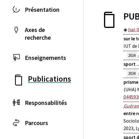
Présentation
PUB
Axes de
hal-
recherche
sur le 
IUT de
2024
Enseignements
sport .
2024
Publications
prisme 
(UHA) M
044593
Responsabilités
Guéran
entre 
Sociolo
Parcours
2023, L
sport d