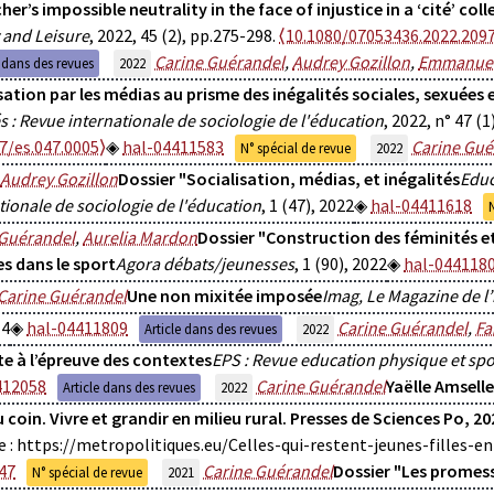
her’s impossible neutrality in the face of injustice in a ‘cité’ coll
 and Leisure
, 2022, 45 (2), pp.275-298.
⟨10.1080/07053436.2022.209
Carine Guérandel
,
Audrey Gozillon
,
Emmanuel
e dans des revues
2022
sation par les médias au prisme des inégalités sociales, sexuées e
s : Revue internationale de sociologie de l'éducation
, 2022, n° 47 (1
7/es.047.0005⟩
hal-04411583
Carine Gué
N° spécial de revue
2022
Audrey Gozillon
Dossier "Socialisation, médias, et inégalités
Educ
tionale de sociologie de l'éducation
, 1 (47), 2022
hal-04411618
 Guérandel
,
Aurelia Mardon
Dossier "Construction des féminités e
es dans le sport
Agora débats/jeunesses
, 1 (90), 2022
hal-044118
Carine Guérandel
Une non mixitée imposée
Imag, Le Magazine de l’
14
hal-04411809
Carine Guérandel
,
Fa
Article dans des revues
2022
e à l’épreuve des contextes
EPS : Revue education physique et spo
412058
Carine Guérandel
Yaëlle Amsell
Article dans des revues
2022
du coin. Vivre et grandir en milieu rural. Presses de Sciences Po, 20
e : https://metropolitiques.eu/Celles-qui-restent-jeunes-filles-e
47
Carine Guérandel
Dossier "Les promess
N° spécial de revue
2021