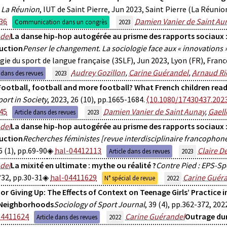
- La Réunion
, IUT de Saint Pierre, Jun 2023, Saint Pierre (La Réuni
36
Damien Vanier de Saint Au
Communication dans un congrès
2023
del
La danse hip-hop autogérée au prisme des rapports sociaux :
uction
Penser le changement. La sociologie face aux « innovations »
gie du sport de langue française (3SLF), Jun 2023, Lyon (FR), Franc
Audrey Gozillon
,
Carine Guérandel
,
Arnaud Ri
e dans des revues
2023
Football, football and more football? What French children read 
port in Society
, 2023, 26 (10), pp.1665-1684.
⟨10.1080/17430437.202
45
Damien Vanier de Saint Aunay
,
Gael
Article dans des revues
2023
del
La danse hip-hop autogérée au prisme des rapports sociaux :
uction
Recherches féministes [revue interdisciplinaire francophone
6 (1), pp.69-90
hal-04412113
Claire D
Article dans des revues
2023
del
La mixité en ultimate : mythe ou réalité ?
Contre Pied : EPS-Sp
°32, pp.30-31
hal-04411629
Carine Guér
N° spécial de revue
2022
or Giving Up: The Effects of Context on Teenage Girls’ Practice
Neighborhoods
Sociology of Sport Journal
, 39 (4), pp.362-372, 202
04411624
Carine Guérandel
Outrage dur
Article dans des revues
2022