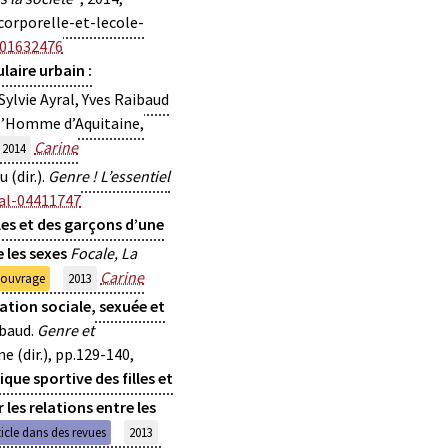
orporelle-et-lecole-
-01632476
laire urbain :
Sylvie Ayral, Yves Raibaud
e l’Homme d’Aquitaine,
Carine
2014
 (dir.).
Genre ! L’essentiel
al-04411747
lles et des garçons d’une
e les sexes
Focale, La
Carine
'ouvrage
2013
iation sociale, sexuée et
ibaud.
Genre et
 (dir.), pp.129-140,
ique sportive des filles et
 les relations entre les
ticle dans des revues
2013