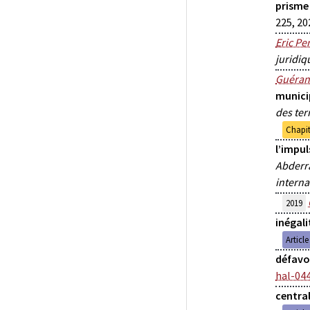
prisme
225, 20
Eric Pe
juridiq
Guéran
munici
des ter
Chapit
l’impul
Abderra
intern
2019
inégali
Articl
défavor
hal-04
centra