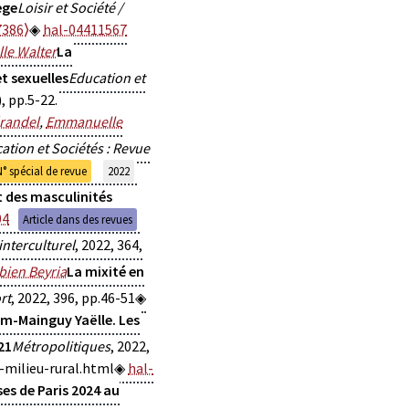
ege
Loisir et Société /
7386⟩
hal-04411567
le Walter
La
t sexuelles
Education et
), pp.5-22.
randel
,
Emmanuelle
ation et Sociétés : Revue
N° spécial de revue
2022
t des masculinités
04
Article dans des revues
interculturel
, 2022, 364,
bien Beyria
La mixité en
rt
, 2022, 396, pp.46-51
em-Mainguy Yaëlle. Les
21
Métropolitiques
, 2022,
n-milieu-rural.html
hal-
es de Paris 2024 au