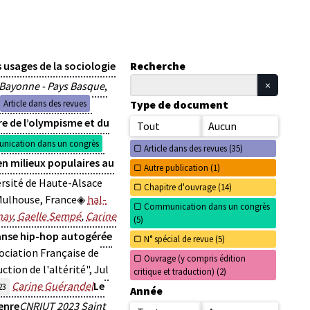
 usages de la sociologie
Recherche
Bayonne - Pays Basque
,
Article dans des revues
Type de document
re de l’olympisme et du
Tout
Aucun
ication dans un congrès
Article dans des revues (
35)
s en milieux populaires au
Autre publication (
1)
ersité de Haute-Alsace
Chapitre d'ouvrage (
14)
Mulhouse, France
hal-
Communication dans un congrès
nay
,
Gaelle Sempé
,
Carine
(
5)
danse hip-hop autogérée
N° spécial de revue (
5)
sociation Française de
Ouvrage (y compris édition
tion de l'altérité", Jul
critique et traduction) (
2)
Carine Guérandel
Le
23
Année
genre
CNRIUT 2023 Saint