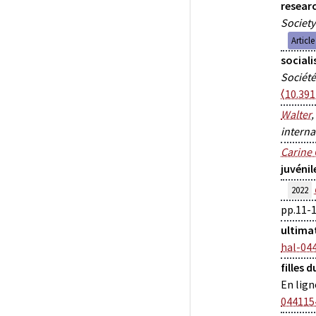
researc
Society
Articl
sociali
Société
⟨10.391
Walter
,
interna
Carine
juvénil
2022
pp.11-
ultimat
hal-04
filles 
En lign
044115