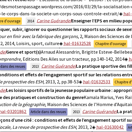
//desmotsenpassage.wordpress.com/2016/03/29/la-socialisation-c
-le-corps-dans-la-societe-un-corps-sous-controle-extrait/
hal
Carine Guérandel
Enseigner l’EPS en milieu popu
re d'ouvrage
2014
quer, subir, ignorer ou questionner les rapports sociaux de sexe
our en finir avec la fabrique des garçons
, 2, Maison des Sciences d
2, 2014, Loisirs, sport, culture
hal-01632528
Chapitre d'ouvrage
del
Genre et sport(s)
Arnaud Alessandrin, Brigitte Esteve-Bellebeau
omprendre
, Editions Des Ailes sur un tracteur, pp.140-142, 2014
h
Carine Guérandel
La pratique sportive des fi
e dans des revues
2013
conditions et effets de l’engagement sportif sur les relations entr
e prospective des ESH
, 2013, 2, pp.38-53
hal-01632533
Chapitre d
del
Les loisirs sportifs de la jeunesse populaire urbaine : appropr
e des pratiques et construction du genre
Kamala Marius, Yves Ra
ction de la géographie
, Maison des Sciences de l’Homme d’Aquitaine
hal-03201862
Carine Guérandel
La prat
Article dans des revues
2013
çons d’une cité : conditions et effets de l’engagement sportif sur
ocale, La revue de prospective des ESH
, 2013, 2
hal-01630042
Ar