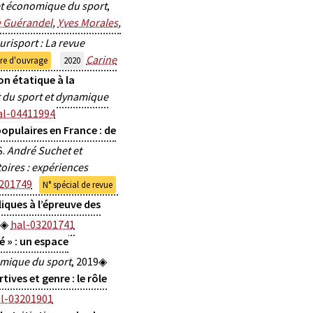
 et économique du sport
,
e Guérandel
,
Yves Morales
,
urisport : La revue
Carine
re d'ouvrage
2020
on étatique à la
nt du sport et dynamique
al-04411994
populaires en France : de
S.
André Suchet et
oires : expériences
201749
N° spécial de revue
liques à l’épreuve des
hal-03201741
é » : un espace
nomique du sport
, 2019
tives et genre : le rôle
l-03201901