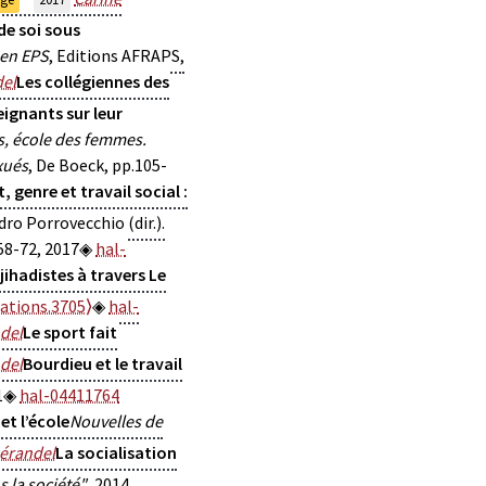
de soi sous
 en EPS
, Editions AFRAPS,
del
Les collégiennes des
eignants sur leur
es, école des femmes.
xués
, De Boeck, pp.105-
, genre et travail social :
ro Porrovecchio (dir.).
58-72, 2017
hal-
jihadistes à travers Le
tions.3705⟩
hal-
del
Le sport fait
del
Bourdieu et le travail
1
hal-04411764
et l’école
Nouvelles de
érandel
La socialisation
s la société"
, 2014,