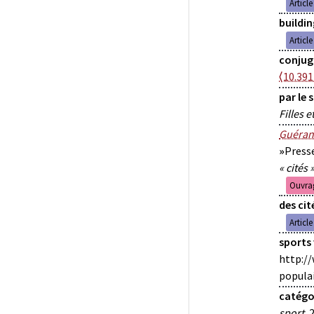
Articl
buildin
Articl
conjuga
⟨10.391
par le 
Filles 
Guéran
»
Presse
« cités 
Ouvrag
des cit
Articl
sports 
http:/
popula
catégor
sport
, 