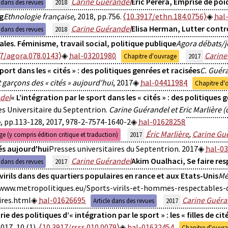
Carine Guérandel
Eric Perera, Emprise de poi
e dans des revues
2018
g
Ethnologie française
, 2018, pp.756.
⟨10.3917/ethn.184.0756⟩
hal
Carine Guérandel
Elisa Herman, Lutter contre
e dans des revues
2018
les. Féminisme, travail social, politique publique
Agora débats/
7/agora.078.0143⟩
hal-03201980
Carine
Chapitre d'ouvrage
2017
sport dans les « cités » : des politiques genrées et racisées
C. Guéra
et garçons des « cités » aujourd'hui
, 2017
hal-04411984
Chapitre d'
del
« L’intégration par le sport dans les « cités » : des politiques 
s Universitaire du Septentrion.
Carine Guérandel et Eric Marlière (di
»
, pp.113-128, 2017, 978-2-7574-1640-2
hal-01628258
Éric Marlière
,
Carine Gu
e (y compris édition critique et traduction)
2017
és aujourd'hui
Presses universitaires du Septentrion. 2017
hal-0
Carine Guérandel
Akim Oualhaci, Se faire re
e dans des revues
2017
virils dans des quartiers populaires en rance et aux Etats-Unis
Mé
/www.metropolitiques.eu/Sports-virils-et-hommes-respectables-d
ires.html
hal-01626695
Carine Guéra
Article dans des revues
2017
ie des politiques d’« intégration par le sport » : les « filles de cit
2017, 10 (1),
⟨10.3917/rsss.010.0079⟩
hal-01632454
Chapitre d'ouvr