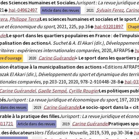
 des Sciences Humaines et Sociales
Jurisport : La revue juridique
21
hal-04962497
Sylvain Ferez
,
Carin
Article dans des revues
2021
rera
,
Philippe Terral
Les sciences humaines et sociales et le sport
J
ue et économique du sport
, 2021, 225, pp.16
hal-03201897
Chapit
del
Le sport dans les quartiers populaires en France : de l’impulsi
palisation des actions
A. Suchet & A. El Akari (dir.), Développeme
ritoires : expériences internationales comparées
, 2020, AFRAPS
h
Carine Guérandel
« Le sport dans les quartiers 
re d'ouvrage
2020
sion étatique à la municipalisation des actions »
Editions AFRAP
zak El Akari (dir.), Développement du sport et dynamique des territ
ationales comparées
, pp.203-210, 2020, 978-2-910448-28-8
hal-03
Carine Guérandel
,
Gaelle Sempé
,
Cyrille Rougier
Les politiques pub
tés
Jurisport : La revue juridique et économique du sport
, 197, 2019
Carine Guérandel
Le socio-sport dans la « cit
e dans des revues
2019
able à la pratique des filles
Jurisport : La revue juridique et éco
411721
Carine Guérandel
Pratiques spor
Article dans des revues
2019
l des éducateurs
Vers l'Éducation Nouvelle
, 2019, 539, pp.30-36
ha