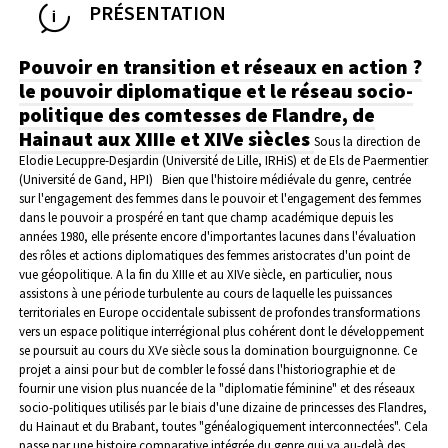
PRÉSENTATION
Pouvoir en transition et réseaux en action ?
le pouvoir diplomatique et le réseau socio-
politique des comtesses de Flandre, de
Hainaut aux XIIIe et XIVe siècles
Sous la direction de
Elodie Lecuppre-Desjardin (Université de Lille, IRHiS) et de Els de Paermentier
(Université de Gand, HPI)
Bien que l'histoire médiévale du genre, centrée
sur l'engagement des femmes dans le pouvoir et l'engagement des femmes
dans le pouvoir a prospéré en tant que champ académique depuis les
années 1980, elle présente encore d'importantes lacunes dans l'évaluation
des rôles et actions diplomatiques des femmes aristocrates d'un point de
vue géopolitique. A la fin du XIIIe et au XIVe siècle, en particulier, nous
assistons à une période turbulente au cours de laquelle les puissances
territoriales en Europe occidentale subissent de profondes transformations
vers un espace politique interrégional plus cohérent dont le développement
se poursuit au cours du XVe siècle sous la domination bourguignonne.
Ce
projet a ainsi pour but de combler le fossé dans l'historiographie et de
fournir une vision plus nuancée de la "diplomatie féminine" et des réseaux
socio-politiques utilisés par le biais d'une dizaine de princesses des Flandres,
du Hainaut et du Brabant, toutes "généalogiquement interconnectées". Cela
passe par une histoire comparative intégrée du genre qui va au-delà des