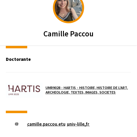
Camille
Paccou
Doctorante
Laboratoire / équipe
UMR9028 - HARTIS - HISTOIRE, HISTOIRE DE L'ART,
ARCHEOLOGIE, TEXTES, IMAGES, SOCIETES
camille.paccou.etu
univ-lille
.
fr