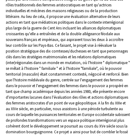
rôles traditionnels des femmes aristocratiques en tant qu'actrices
individuelles et mécènes des maisons religieuses ou de la production
littéraire.
Au lieu de cela, il propose une évaluation alternative de leurs
actions en tant que médiatrices politiques dans le contexte interrégional
plus large de la guerre de Cent Ans incluant les alliances diplomatiques
croissantes qu'elle a entraînées et de la double allégeance féodale aux
souverains français et impériaux, qui aspiraient tous les deux à accroître
leur contrôle sur les Pays-Bas.
Ce faisant, le projet vise à réévaluer la
position stratégique des dix comtesses/duchesses en tant que personnages
clés dans les stratégies matrimoniales et les relations diplomatiques
(inter)régionales dans un monde en mutation, où l'histoire " diplomatique "
se mêlait à l'histoire " familiale " et à l'histoire "familiale", où le pouvoir
territorial (masculin) était constamment contesté, négocié et renforcé.
Bien
que l'histoire médiévale du genre, centrée sur l'engagement des femmes
dans le pouvoir et l'engagement des femmes dans le pouvoir a prospéré en
tant que champ académique depuis les années 1980, elle présente encore
d'importantes lacunes dans l'évaluation des rôles et actions diplomatiques
des femmes aristocrates d'un point de vue géopolitique. A la fin du XIIIe et
au XIVe siècle, en particulier, nous assistons à une période turbulente au
cours de laquelle les puissances territoriales en Europe occidentale subissent
de profondes transformations vers un espace politique interrégional plus
cohérent dont le développement se poursuit au cours du XVe siècle sous la
domination bourguignonne.
Ce projet a ainsi pour but de combler le fossé