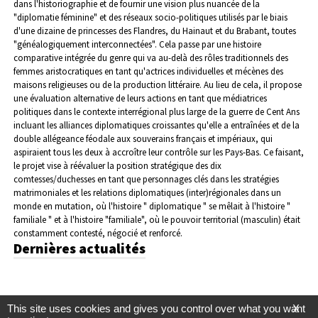
dans l'historiographie et de fournir une vision plus nuancée de la
"diplomatie féminine" et des réseaux socio-politiques utilisés par le biais
d'une dizaine de princesses des Flandres, du Hainaut et du Brabant, toutes
"généalogiquement interconnectées". Cela passe par une histoire
comparative intégrée du genre qui va au-delà des rôles traditionnels des
femmes aristocratiques en tant qu'actrices individuelles et mécènes des
maisons religieuses ou de la production littéraire.
Au lieu de cela, il propose
une évaluation alternative de leurs actions en tant que médiatrices
politiques dans le contexte interrégional plus large de la guerre de Cent Ans
incluant les alliances diplomatiques croissantes qu'elle a entraînées et de la
double allégeance féodale aux souverains français et impériaux, qui
aspiraient tous les deux à accroître leur contrôle sur les Pays-Bas.
Ce faisant,
le projet vise à réévaluer la position stratégique des dix
comtesses/duchesses en tant que personnages clés dans les stratégies
matrimoniales et les relations diplomatiques (inter)régionales dans un
monde en mutation, où l'histoire " diplomatique " se mêlait à l'histoire "
familiale " et à l'histoire "familiale", où le pouvoir territorial (masculin) était
constamment contesté, négocié et renforcé.
Dernières actualités
This site uses cookies and gives you control over what you want
X