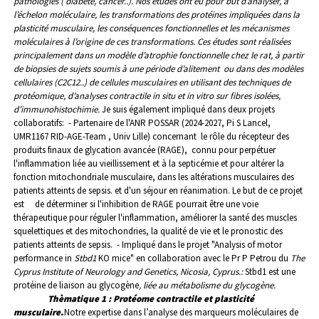
pathologies ( diabète, cancer..)
.
Nos études ont eu pour but d’analyser, à
l’échelon moléculaire, les transformations des protéines impliquées dans la
plasticité musculaire, les conséquences fonctionnelles et les mécanismes
moléculaires à l’origine de ces transformations. Ces études sont réalisées
principalement dans un modèle d’atrophie fonctionnelle chez le rat, à partir
de biopsies de sujets soumis à une période d’alitement ou dans des modèles
cellulaires (C2C12..) de cellules musculaires en utilisant des techniques de
protéomique, d’analyses contractile in situ et in vitro sur fibres isolées,
d’immunohistochimie.
Je suis également impliqué dans deux projets
collaboratifs:
- Partenaire de l'ANR POSSAR (2024-2027, Pi S Lancel,
UMR1167 RID-AGE-Team , Univ Lille) concernant le rôle du récepteur des
produits finaux de glycation avancée (RAGE), connu pour perpétuer
l'inflammation liée au vieillissement et à la septicémie et pour altérer la
fonction mitochondriale musculaire, dans les altérations musculaires des
patients atteints de sepsis. et d'un séjour en réanimation. Le but de ce projet
est de déterminer si l'inhibition de RAGE pourrait être une voie
thérapeutique pour réguler l'inflammation, améliorer la santé des muscles
squelettiques et des mitochondries, la qualité de vie et le pronostic des
patients atteints de sepsis.
- Impliqué dans le projet "Analysis of motor
performance in
Stbd1
KO mice" en collaboration avec le Pr P Petrou du
The
Cyprus
Institute of
Neurology
and
Genetics
,
Nicosia
,
Cyprus.:
Stbd1 est une
protéine de liaison au glycogène
, liée au métabolisme du glycogène.
Thèmatique 1 : Protéome contractile et plasticité
musculaire.
Notre expertise dans l’analyse des marqueurs moléculaires de