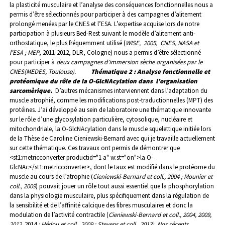
la plasticité musculaire et l’analyse des conséquences fonctionnelles nous a
permis d’être sélectionnés pour participer à des campagnes d’alitement
prolongé menées par le CNES et l’ESA. L’expertise acquise lors de notre
participation à plusieurs Bed-Rest suivant le modèle d’alitement anti-
orthostatique, le plus fréquemment utilisé (
WISE, 2005, CNES, NASA et
l’ESA ; MEP
, 2011-2012, DLR, Cologne) nous a permis d’être sélectionné
pour participer à
deux campagnes d’immersion sèche organisées par le
CNES(MEDES, Toulouse).
Thématique 2 : Analyse fonctionnelle et
protéomique du rôle de la O-GlcNAcylation dans
l’organisation
sarcomèrique.
D’autres mécanismes interviennent dans l’adaptation du
muscle atrophié, comme les
modifications post-traductionnelles (MPT) des
protéines. J’ai développé au sein de laboratoire une thématique innovante
sur le rôle d’une glycosylation particulière, cytosolique, nucléaire et
mitochondriale, la O-GlcNAcylation dans le muscle squelettique initiée lors
de la Thèse de Caroline Cieniewski-Bernard avec qui je travaille actuellement
sur cette thématique. C
es travaux ont permis de démontrer que
<st1:metricconverter productid="1 a" w:st="on">la O-
GlcNAc</st1:metricconverter>, dont le taux est modifié dans le protéome du
muscle au cours de l’atrophie (
Cieniewski-Bernard et coll., 2004 ; Mounier et
coll., 2009
) pouvait jouer un rôle tout aussi essentiel que la phosphorylation
dans la physiologie musculaire, plus spécifiquement dans la régulation de
la sensibilité et de l’affinité calcique des fibres musculaires et donc la
modulation de l’activité contractile (
Cieniewski-Bernard et coll., 2004, 2009,
2012,
2014
; Hédou et coll., 2009 ; Stevens et coll., 2013). Nos récents