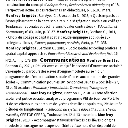
construction du concept d'
adaptation
»,
Recherches en didactiques,
n° 15,
Perspectives actuelles des recherches en didactiques, p. 91-109, mars.
Monfroy Brigitte
, Ben Ayed C., Broccolichi S., 2013, « Quels impacts de
l'assouplissement de la carte scolaire sur la ségrégation sociale au collège?
Tendances nationales et déclinaisons locales contrastées »,
Education et
Formations
, n° 83, Juin, p. 39-57.
Monfroy Brigitte
, Barthon C., 2011,
« Choix du collège et capital spatial : étude empirique appliquée aux
collégiens lillois »,
Espace, populations, sociétés
, Varia, p. 321-335.
Monfroy Brigitte
, Barthon C., 2010, « Sociospatial schooling pratices : a
spatial capital approach »,
Educational Research and Evaluation,
Vol. 16,
Communications
N°2, April, p. 177-196.
Monfroy Brigitte
,
Barthon C., 2021, «
Réussir avec ou malgré le dispositif d’ouverture sociale ?
L’exemple du parcours des élèves d’origine modeste au sein d’un
programme de démocratisation sociale d’accès aux concours des grandes
e
écoles », Communication pour les 10
Rencontres Jeunes & Sociétés - 27,
28 et 29 octobre :
Probable / Improbable. Transclasse, Transgenre,
Transnational
…
Monfroy Brigitte
, Barthon C., 2020 : « Entre sélection
scolaire et justice sociale : analyse du programme PEI de Sciences-Po Lille
e
et de ses effets sur les parcours de lycéens de milieu populaire », 26
Journée
d’études du longitudinal :
« Sélection du système éducatif au marché du
travail »
, CERTOF-CEREQ, Toulouse, les 12 et 13 novembre.
Monfroy
Brigitte
, 2019, « Accompagner et favoriser l’accès des élèves d’origine
modeste à l’enseignement supérieur élitiste : l’exemple d’un dispositif de