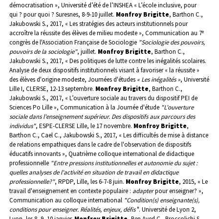
démocratisation », Université d’été de l’INSHEA « L’école inclusive, pour
qui ? pour quoi ? Suresnes, 8-9-10 juillet.
Monfroy Brigitte
, Barthon C.,
Jakubowski S., 2017, « Les stratégies des acteurs institutionnels pour
e
accroître la réussite des élèves de milieu modeste », Communication au 7
congrès de l'Association Française de Sociologie
"Sociologie des pouvoirs,
pouvoirs de la sociologie"
, juillet.
Monfroy Brigitte
, Barthon C.,
Jakubowski S., 2017, « Des politiques de lutte contre les inégalités scolaires.
Analyse de deux dispositifs institutionnels visant à favoriser « la réussite »
des élèves d'origine modeste, Journées d'études
« Les inégalités »
, Université
Lille I, CLERSE, 12-13 septembre.
Monfroy Brigitte
, Barthon C.,
Jakubowski S., 2017, « L’ouverture sociale au travers du dispositif PEI de
Sciences Po Lille », Communication à la Journée d'étude
"L'ouverture
sociale dans l'enseignement supérieur. Des dispositifs aux parcours des
individus"
, ESPE-CLERSE Lille, le 17 novembre.
Monfroy Brigitte
,
Barthon C., Cael C., Jakubowski S., 2017, « Les difficultés de mise à distance
de relations empathiques dans le cadre de l'observation de dispositifs
éducatifs innovants », Quatrième colloque international de didactique
professionnelle
"Entre pressions institutionnelles et autonomie du sujet :
quelles analyses de l'activité en situation de travail en didactique
professionnelle?"
, RPDP, Lille, les 6-7-8 juin.
Monfroy Brigitte
, 2015, « Le
travail d'enseignement en contexte populaire :
adapter
pour enseigner? »,
Communication au colloque international
"Condition(s) enseignante(s),
conditions pour enseigner. Réalités, enjeux, défis
". Université de Lyon 2,
Lyon, les 8, 9, 10 janvier.
Monfroy Brigitte
, Ben Ayed C., Broccolichi S.,