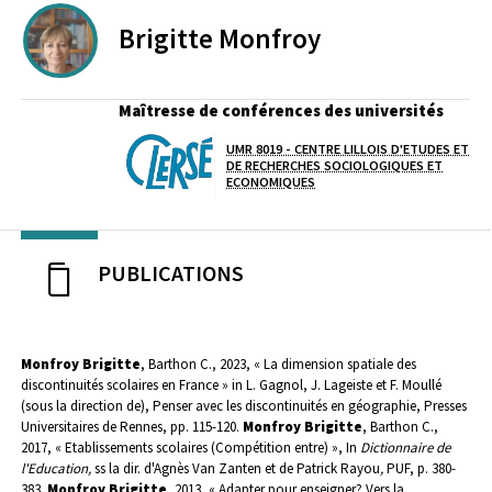
Brigitte
Monfroy
Maîtresse de conférences des universités
UMR 8019 - CENTRE LILLOIS D'ETUDES ET
Laboratoire / équipe
DE RECHERCHES SOCIOLOGIQUES ET
ECONOMIQUES
PUBLICATIONS
Monfroy Brigitte
, Barthon C., 2023, « La dimension spatiale des
discontinuités scolaires en France » in L. Gagnol, J. Lageiste et F. Moullé
(sous la direction de),
Penser avec les discontinuités en géographie
, Presses
Universitaires de Rennes, pp. 115-120.
Monfroy Brigitte
, Barthon C.,
2017, « Etablissements scolaires (Compétition entre) », In
Dictionnaire de
l'Education,
ss la dir. d'Agnès Van Zanten et de Patrick Rayou
,
PUF, p. 380-
383.
Monfroy Brigitte
, 2013, « Adapter pour enseigner? Vers la