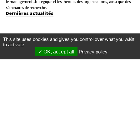
le management stratégique et les théories des organisations, ainsi que des
séminaires de recherche.
Dernières actualités
This site uses cookies and gives you control over what you want
X
to activate
OK, accept all
Privacy policy
Mentions légales
Gestion des cookies
Membres
S'inscrire à une formation