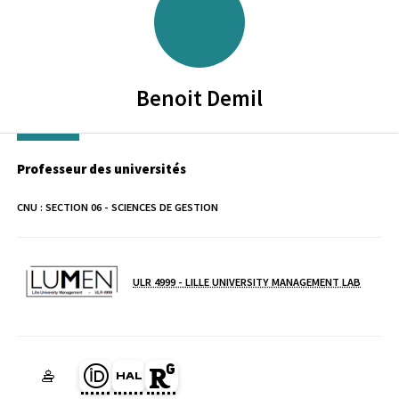
Benoit
Demil
Professeur des universités
CNU :
SECTION 06 - SCIENCES DE GESTION
ULR 4999 - LILLE UNIVERSITY MANAGEMENT LAB
Laboratoire / équipe
Page Orcid du membre (Ouverture dans une nouvelle fenêtre)
HAL benoit-demil (Ouverture dans une nouvelle fenêtre)
Page Researchgate du membre (Ouverture dans une