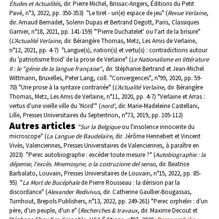
Études et Actualités
, dir. Pierre Michel, Brissac-Angers, Éditions du Petit
Pavé, n°3, 2022, pp. 350-353)
"Le tiret - un(e) espace de jeu" (
Revue Verlaine
,
dir. Arnaud Bernadet, Solenn Dupas et Bertrand Degott, Paris, Classiques
Garnier, n°18, 2021, pp. 141-159)
"'Pierre Duchatelet' ou l'art de la brisure"
(
L'Actualité Verlaine
, dir. Bérangère Thomas, Metz, Les Amis de Verlaine,
n°12, 2021, pp. 4-7)
"Langue(s), nation(s) et vertu(s) : contradictions autour
du 'patriotisme froid' de la prose de Verlaine" (
Le Nationalisme en littérature
II : le "génie de la langue française"
, dir. Stéphanie Bertrand et Jean-Michel
Wittmann, Bruxelles, Peter Lang, coll. "Convergences", n°99, 2020, pp. 59-
70)
"Une prose à la syntaxe contrariée" (
L'Actualité Verlaine
, dir. Bérangère
Thomas, Metz, Les Amis de Verlaine, n°11, 2020, pp. 4-7)
"Verlaine et Arras :
vertus d'une vieille ville du 'Nord'" (
nord'
, dir. Marie-Madeleine Castellani,
Lille, Presses Universitaires du Septentrion, n°73, 2019, pp. 105-112)
Autres articles
"Sur la Belgique
ou l'insolence innocente du
microscope" (
La Langue de Baudelaire
, dir. Jérôme Hennebert et Vincent
Vivès, Valenciennes, Presses Universitaires de Valenciennes, à paraître en
2023)
"Perec autobiographe : excéder toute mesure ?" (
Autobiographie : la
dépense, l'excès.
Mnemosyne, o la costruzione del senso
, dir. Beatrice
Barbalato, Louvain, Presses Universitaires de Louvain, n°15, 2022, pp. 85-
95)
"
La Mort de Bucéphale
de Pierre Rousseau : la dérision par la
discordance" (
Alexander Redivivus
, dir. Catherine Gaullier-Bougassas,
Turnhout, Brepols Publishers, n°13, 2022, pp. 249-261)
"Perec orphelin : d'un
père, d'un peuple, d'un e" (
Recherches & travaux
, dir. Maxime Decout et