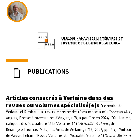
ULR1061 - ANALYSES LITTÉRAIRES ET
(OUVERTUR
Laboratoire / équipe
HISTOIRE DE LA LANGUE - ALITHILA
PUBLICATIONS
Articles consacrés à Verlaine dans des
revues ou volumes spécialisé(e)s
"Le mythe de
Verlaine et Rimbaud à travers le prisme des réseaux sociaux" (
TransversALL
,
Angers, Presses Universitaires d'Angers, n°8, à paraître en 2024)
"Guillemets,
italique : des fluctuations 'à la Verlaine' ?" (
L'Actualité Verlaine
, dir.
Bérangère Thomas, Metz, Les Amis de Verlaine, n°13, 2022, pp. 4-7)
"Autour
de Pauvre Lelian - 'Revue Verlaine' et 'L'Actualité Verlaine'" (
Octave Mirbeau -