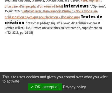
Stéphane Chaudier, Grenoble, UGA Éditions, n°97, 2020 :
Perec orphelin :
Interviews
d’un père, d’un peuple, d’un e (univ-lille.fr)
)
"L'Opinion",
15 juin 2022 :
Entretien avec Jean-François Vernay : « Nous avons une
Textes de
prédisposition psychique pour la fiction » (lopinion.ma)
création
"Pastiches pédagogiques" (
nord'
, dir. Frédéric Gendre et
Jessica Wilker, Lille, Presses Universitaires du Septentrion, supplément au
n°72, 2019, pp. 29-35)
This site uses cookies and gives you control over what you want
X
to activate
OK, accept all
Privacy policy