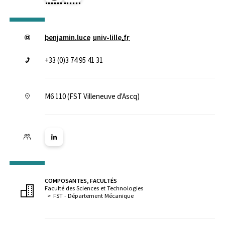
benjamin.luce
univ-lille
.
fr
+33 (0)3 74 95 41 31
M6 110 (FST Villeneuve d'Ascq)
Lien vers la page Linkedin ( Nouvelle fenêtre)
COMPOSANTES, FACULTÉS
Faculté des Sciences et Technologies
FST - Département Mécanique