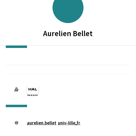
Aurelien
Bellet
HAL aurelien-bellet (Ouverture dans une nouvelle fenêtre)
aurelien.bellet
univ-lille
.
fr