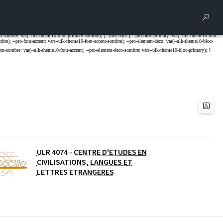
Rech
ULR 4074 - CENTRE D'ETUDES EN
CIVILISATIONS, LANGUES ET
LETTRES ETRANGERES