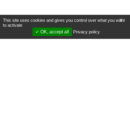
This site uses cookies and gives you control over what you want
X
to activate
OK, accept all
Privacy policy
Mentions légales
Gestion des cookies
Membres
S'inscrire à une formation
Support et vidéos
Page mise à jour le 08/04/2023 (00:22)