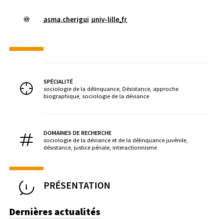
asma.cherigui
univ-lille
.
fr
SPÉCIALITÉ
sociologie de la délinquance, Désistance, approche
biographique, sociologie de la déviance
DOMAINES DE RECHERCHE
sociologie de la déviance et de la délinquance juvénile,
désistance, justice pénale, interactionnisme
PRÉSENTATION
Dernières actualités