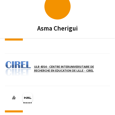
Asma
Cherigui
ULR 4354 - CENTRE INTERUNIVERSITAIRE DE
( NOUVELLE FE
RECHERCHE EN EDUCATION DE LILLE - CIREL
Laboratoire / équipe
HAL https://hal.science (Ouverture dans une nouvelle fenêtre)