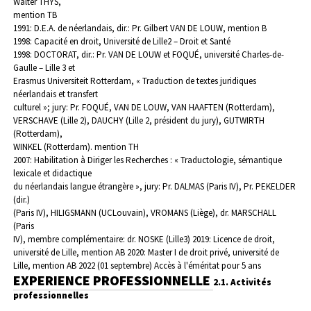
Walter THYS,
mention TB
1991: D.E.A. de néerlandais, dir.: Pr. Gilbert VAN DE LOUW, mention B
1998: Capacité en droit, Université de Lille2 – Droit et Santé
1998: DOCTORAT, dir.: Pr. VAN DE LOUW et FOQUÉ, université Charles-de-
Gaulle – Lille 3 et
Erasmus Universiteit Rotterdam, « Traduction de textes juridiques
néerlandais et transfert
culturel »; jury: Pr. FOQUÉ, VAN DE LOUW, VAN HAAFTEN (Rotterdam),
VERSCHAVE (Lille 2), DAUCHY (Lille 2, président du jury), GUTWIRTH
(Rotterdam),
WINKEL (Rotterdam). mention TH
2007: Habilitation à Diriger les Recherches : « Traductologie, sémantique
lexicale et didactique
du néerlandais langue étrangère », jury: Pr. DALMAS (Paris IV), Pr. PEKELDER
(dir.)
(Paris IV), HILIGSMANN (UCLouvain), VROMANS (Liège), dr. MARSCHALL
(Paris
IV), membre complémentaire: dr. NOSKE (Lille3)
2019: Licence de droit,
université de Lille, mention AB
2020: Master I de droit privé, université de
Lille, mention AB
2022 (01 septembre) Accès à l'éméritat pour 5 ans
EXPERIENCE PROFESSIONNELLE
2.1. Activités
professionnelles