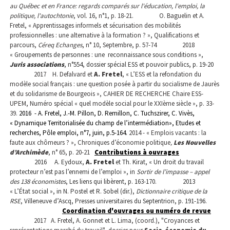
au Québec et en France: regards comparés sur l'éducation, l'emploi, la
politique, l'autochtonie
, vol. 16, n°1, p. 18-21.
O. Baguelin et A.
Fretel, « Apprentissages informels et sécurisation des mobilités
professionnelles : une alternative à la formation ? », Qualifications et
parcours,
Céreq Echanges
, n° 10, Septembre, p. 57-74
2018
« Groupements de personnes : une
reconnaissance sous conditions »,
Juris associations
, n°554, dossier spécial ESS et pouvoir publics, p. 19-20
2017
H. Defalvard et
A. Fretel
, « L’ESS et la refondation du
modèle social français : une question posée à partir du socialisme de Jaurès
et du solidarisme de Bourgeois », CAHIER DE RECHERCHE Chaire ESS-
UPEM, Numéro spécial « quel modèle social pour le XXIème siècle », p. 33-
39.
2016 - A. Fretel, J.-M. Pillon, D. Remillon, C. Tuchszirer, C. Vivès,
« Dynamique Territorialisée du champ de l’intermédiation», Etudes et
recherches, Pôle emploi, n°7, juin, p.5-164.
2014
-
« Emplois vacants : la
faute aux chômeurs ? »,
Chroniques d’économie politique
,
Les Nouvelles
d’Archimède
, n° 65, p. 20-21
Contributions à ouvrages
2016
A. Eydoux,
A. Fretel
et Th. Kirat, « Un droit du travail
protecteur n’est pas l’ennemi de l’emploi », in
Sortir de l’impasse – appel
des 138 économistes
, Les liens qui libèrent, p. 163-170.
2013
« L’État social », in N. Postel et R. Sobel (dir.),
Dictionnaire critique de la
RSE
, Villeneuve d’Ascq, Presses universitaires du Septentrion, p. 191-196.
Coordination d'ouvrages ou numéro de revue
2017
A. Fretel
, A. Gonnet et L. Lima, (coord.), "Croyances et