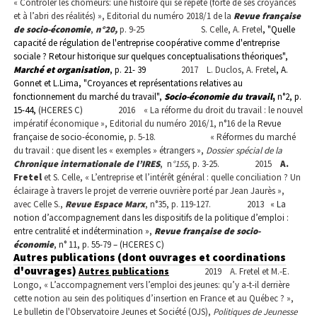
«
Contrôler les chômeurs: une histoire qui se répète (forte de ses croyances
et à l’abri des réalités) »,
Editorial du numéro 2018/1 de la
Revue française
de socio-économie
,
n°20,
p. 9-25
S. Celle, A. Fretel
, "Quelle
capacité de régulation de l'entreprise coopérative comme d'entreprise
sociale ? Retour historique sur quelques conceptualisations théoriques",
Marché et organisation
, p. 21- 39
2017
L. Duclos, A. Fretel
, A.
Gonnet et L.Lima, "Croyances et représentations relatives au
fonctionnement du marché du travail",
Socio-économie du travail
,
n°2, p.
15-44,
(HCERES C)
2016
« La réforme du droit du travail : le nouvel
impératif économique », Editorial du numéro 2016/1, n°16 de la
Revue
française de socio-économie
,
p. 5-18.
« Réformes du marché
du travail : que disent les « exemples » étrangers »,
Dossier spécial de la
Chronique internationale de l’IRES
,
n
°155
, p. 3-25.
2015
A.
Fretel
et S. Celle, «
L’entreprise et l’intérêt général : quelle conciliation ?
Un
éclairage à travers le projet de verrerie ouvrière porté par Jean Jaurès »,
avec Celle S.,
Revue Espace Marx
, n°35, p. 119-127.
2013
« La
notion d’accompagnement dans les dispositifs de la politique d’emploi :
entre centralité et indétermination »,
Revue française de socio-
économie
, n° 11, p. 55-79 – (HCERES C)
Autres publications (dont ouvrages et coordinations
d'ouvrages)
Autres publications
2019
A. Fretel et M.-E.
Longo, « L’accompagnement vers l’emploi des jeunes: qu’y a-t-il derrière
cette notion au sein des politiques d’insertion en France et au Québec ? »,
Le bulletin de l'Observatoire Jeunes et Société (OJS),
Politiques de Jeunesse