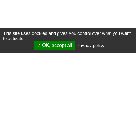
This site uses cookies and gives you control over what you want
X
to activate
OK, accept all
Privacy policy
Mentions légales
Gestion des cookies
Membres
S'inscrire à une formation
Support et vidéos