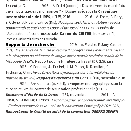
représentations marché du travail", dossier pour
Socio-économie du
travail,
n°2.
2016
A. Fretel (coord.) « Des réformes du marché du
travail pour quelles performances ? », Dossier spécial de la
Chronique
internationale de l’IRES
, n°155, 2016
2016
A. Fretel, A. Bory,
S. Célérier et F. Jany-catrice (Dir.),
Politiques sociales en mutation : quelles
opportunités et quels risques pour l’État social ?
XXXVIes Journées de
l’Association d’économie sociale,
Cahier du CIRTES
, hors-série n°6,
Presses Universitaires de Louvain
Rapports de recherche
2019
A. Fretel et F. Jany-Catrice
(dir),
Une analyse de
la mise en œuvre du programme expérimental visant
à la résorption du chômage de longue durée dans le territoire urbain de la
Métropole de Lille
, Rapport pour le Minsitère du Travail (DARES), juin
2016
Y. Fondeur,
A. Fretel
, J.-M. Pillon, D. Remillon, C.
Tuchszirer, Claire Vives
Diversité et dynamiques des intermédiaires du
marché du travail
,
Rapport de recherche du CEET
, n°100, novembre 2016
2014
Amnyos et Ires
(A. Fetel), « Enquêtes monographiques sur la
mise en œuvre du contrat de sécurisation professionnelle (CSP)
»
,
Document d’étude de la Dares
, n°187, novembre
2011
A.
Fretel, S. Le Bouler, L. Prince,
L’accompagnement professionnel vers l’emploi
– Etude évaluative de l’axe 1 et 2 de la convention Etat/Agefiph 2008-2011
,
Rapport pour le Comité de suivi de la convention DGEFP/AGEFIPH