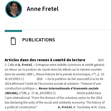
Anne
Fretel
PUBLICATIONS
Articles dans des revues à comité de lecture
2019
S. Celle et
A. Fretel
, « Entreprise entre intérêts communs et intérêt général :
un retour sur la position de Jaurès dans les débats sur la Verrerie ouvrière
dans les années 1890 », Revue histoire de la pensée économique, n°7, p. 15-
41 (HCERES C)
2018
« De la partition du fait associatif à la loi de
2014 affirmant l’unité de l’économie sociale et solidaire : l’histoire d’une
construction politique »,
Revue internationale d’économie sociale
(RECMA),
n°349, p. 27-41,
(HCERES C).
Article publié dans
Cairn international “From the division of the voluntary sector to the 2014
law declaring the unity of the social and solidarity economy: The history of
a political construction”
A. Fretel
, B. Touchelay et M. Zune
,