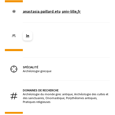
anastasia.paillard.etu
univ-lille
.
fr
Lien vers la page Linkedin ( Nouvelle fenêtre)
SPÉCIALITÉ
Archéologie grecque
DOMAINES DE RECHERCHE
Archéologie du monde grec antique, Archéologie des cultes et
des sanctuaires, Onomastique, Polythéismes antiques,
Pratiques religieuses