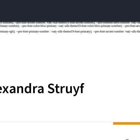
exandra
Struyf