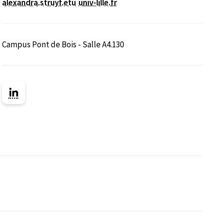
alexandra.struyf.etu
univ-lille
.
fr
Campus Pont de Bois - Salle A4.130
nêtre)
e nouvelle fenêtre)
Lien vers la page Linkedin ( Nouvelle fenêtre)