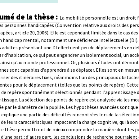
umé de la thèse :
La mobilité personnelle est un droit
es personnes handicapées (Convention relative aux droits des per
apées, article 20, 2006). Elle est cependant limitée dans le cas de
n handicap mental, notamment une déficience intellectuelle (DI). 
s adultes présentant une DI effectuent peu de déplacements en de
er d'habitation, ce qui peut engendrer un isolement social, un accè
s ainsi qu'au monde professionnel. Or, plusieurs études ont démont
nes sont capables d'apprendre à se déplacer. Elles sont en mesur
ser des itinéraires fixes, néanmoins l'un des principaux obstacle
entes pour le déplacement (telles que les points de repère).
Cette 
 de repère spontanément sélectionnés pendant l'apprentissage d'
tissage. La sélection des points de repère est analysée via les mo
e par le diamètre de la pupille.
Les hypothèses avancées sont que :
 explique une partie des difficultés rencontrées lors de la sélecti
t de leurs caractéristiques impactent la charge cognitive, qui à s
te thèse permettront de mieux comprendre la manière dont les p
 d'une part ; d'autre part, les conclusions de recherche pourraient