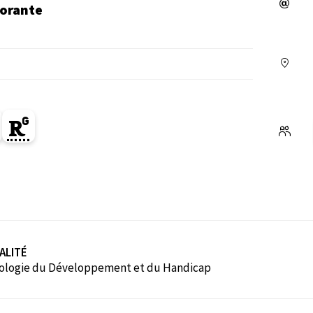
orante
ge Orcid du membre (Ouverture dans une nouvelle fe
Page Researchgate du membre (Ouverture dans un
ALITÉ
ologie du Développement et du Handicap