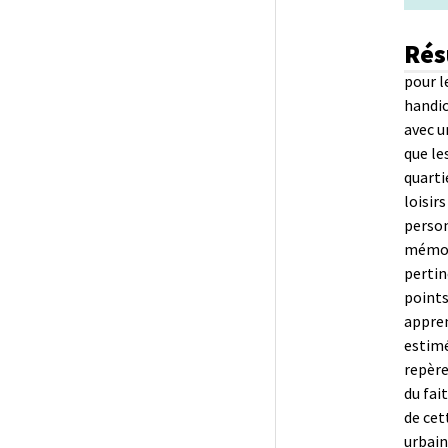
Rés
pour l
handic
avec u
que le
quarti
loisir
person
mémori
pertin
points
appren
estimé
repère
du fai
de cet
urbain