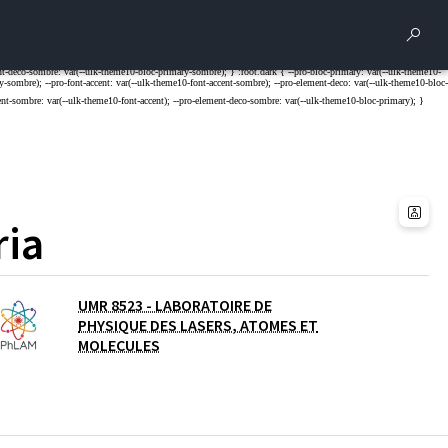
Rech
ria
UMR 8523 - LABORATOIRE DE
PHYSIQUE DES LASERS, ATOMES ET
MOLECULES