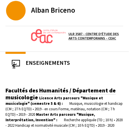
Alban
Briceno
ULR 3587 - CENTRE D'ÉTUDE DES
(OUVERT
Laboratoire / équipe
ARTS CONTEMPORAINS - CEAC
ENSEIGNEMENTS
Facultés des Humanités / Département de
musicologie
Licence Arts parcours "Musique et
musicologie" (semestre 5 & 6) :
Musique, musicologie et handicap
(CM ; 27 h EQTD) • 2019 - en cours
Forme, matériau, notation (CM ; 7 h
EQTD) • 2019 - 2020
Master Arts parcours "Musique,
Interprétation, Invention" :
Recherche appliquée (TD ; 10 h) • 2020
- 2022
Handicap et normativité musicale (CM ; 10 h EQTD) • 2019 - 2020