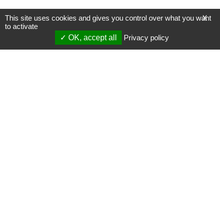
This site uses cookies and gives you control over what you want
X
to activate
OK, accept all
Privacy policy
Mentions légales
Gestion des cookies
Membres
S'inscrire à une formation
Support et vidéos
Page mise à jour le 30/01/2023 (09:48)