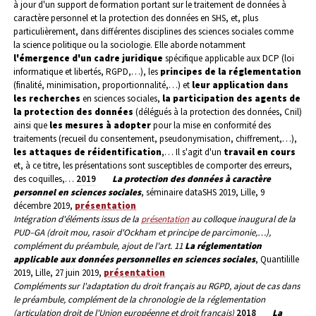
à jour d'un support de formation portant sur le traitement de données à
caractère personnel et la protection des données en SHS, et, plus
particulièrement, dans différentes disciplines des sciences sociales comme
la science politique ou la sociologie.
Elle aborde notamment
l'émergence d'un cadre juridique
spécifique applicable aux DCP (loi
informatique et libertés, RGPD,…), les
principes de la réglementation
(finalité, minimisation, proportionnalité,…) et
leur application dans
les recherches
en sciences sociales,
la participation des agents de
la protection des données
(délégués à la protection des données, Cnil)
ainsi que
les mesures à adopter
pour la mise en conformité des
traitements (recueil du consentement, pseudonymisation, chiffrement,…),
les attaques de réidentification
,…
Il s'agit d'un
travail
en cours
et, à ce titre, les présentations sont susceptibles de comporter des erreurs,
des coquilles,…
2019
La protection des données à caractère
personnel en sciences sociales
, séminaire dataSHS 2019, Lille, 9
décembre 2019,
présentation
Intégration d'éléments issus de la
présentation
au colloque inaugural de la
PUD–GA (droit mou, rasoir d'Ockham et principe de parcimonie,
…),
complément du préambule, ajout de l'art. 11
La réglementation
applicable aux données personnelles en sciences sociales
, Quantilille
2019, Lille, 27 juin 2019,
présentation
Compléments sur l'adaptation du droit français au RGPD, ajout de cas dans
le préambule, complément de la chronologie de la réglementation
(articulation droit de l'Union européenne et droit français)
2018
La