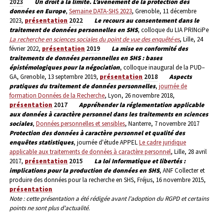
2023
Un droit à la limite. L’avènement de la protection des
données en Europe
,
Semaine DATA-SHS 2023
, Grenoble, 11 décembre
2023,
présentation
2022
Le recours au consentement dans le
traitement de données personnelles en SHS
, colloque du LIA PRINciPe
La recherche en sciences sociales du point de vue des enquêté·es
, Lille, 24
février 2022,
présentation
2019
La mise en conformité des
traitements de données personnelles en SHS : bases
épistémologiques pour la négociation
, colloque inaugural de la PUD–
GA, Grenoble, 13 septembre 2019,
présentation
2018
Aspects
pratiques du traitement de données personnelles
,
journée de
formation Données de la Recherche
, Lyon, 26 novembre 2018,
présentation
2017
Appréhender la réglementation applicable
aux données à caractère personnel dans les traitements en sciences
sociales
,
Données personnelles et sensibles
, Nanterre, 7 novembre 2017
Protection des données à caractère personnel et qualité des
enquêtes statistiques
, journée d'étude APPEL
Le cadre juridique
applicable aux traitements de données à caractère personnel
, Lille, 28 avril
2017,
présentation
2015
La loi Informatique et libertés :
implications pour la production de données en SHS
, ANF Collecter et
produire des données pour la recherche en SHS, Fréjus, 16 novembre 2015,
présentation
Note : cette présentation a été rédigée avant l'adoption du RGPD et certains
points ne sont plus d'actualité.