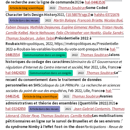
de recherche avec la ligne de commande
2023
hal-04463536
Thomas Soubiran
Some Coded
Article de blog scientifique
2022
Character Sets Design History
2022,
⟨10.58079/sgp2⟩
halshs-03721676
Martin Baloge
,
François Briatte
,
Nicolas Bué
,
Article dans des revues
2022
Fabien Desage
,
Mathilde Desjeunes
,
Eugène Gimenez Mailhes
,
Tristan Haute
,
Camille Kelbel
,
Marie Neihouser
,
Felix-Christopher von Nostitz
,
Giulia Sandri
,
Thomas Soubiran
,
Julien Talpin
Présidentielle 2022 à
Roubaix
Métropolitiques
, 2022, https://metropolitiques.eu/Presidentielle-
2022-a-Roubaix-les-variables-lourdes-du-vote-sont-presque.html
hal-
04463554
Thomas Soubiran
Jalons
Communication dans un congrès
2022
historiques du codage des caractères
Séminaire du GT Gouvernance et
régulation d’Internet du Centre internet et société
, Mar 2022, Lille, France
hal-04424283
Thomas Soubiran
Le
Communication dans un congrès
2022
recueil du consentement dans le traitement de données
personnelles en SHS
Colloque du LIA PRINciPe : La recherche en sciences
sociales du point de vue des enquêté·es
, Feb 2022, Lille, France
hal-
04463541
Thomas Soubiran
Avanies
Article de blog scientifique
2021
administratives et théorie des ensembles (Quantilille 2021)
2021
hal-03242850
Jean-Gabriel Contamin
,
Thomas
Article dans des revues
2021
Léonard
,
Olivier Paye
,
Thomas Soubiran
,
Camille Kelbel
Les mobilisations
pétitionnaires en ligne sur le survol de Bruxelles et de ses environs :
du syndrome Nimby à l’effet foot-in-the-door
Participations - Revue de