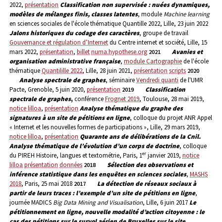
2022,
présentation
Classification non supervisée : nuées dynamiques,
modèles de mélanges finis, classes latentes
, module
Machine learning
en sciences sociales de l'école thématique Quantille 2022, Lille, 23 juin 2022
Jalons historiques du codage des caractères
, groupe de travail
Gouvernance et régulation d’Internet
du Centre internet et société, Lille, 15
mars 2022,
présentation
,
billet
numa.hypothese.org
Avanies et
2021
organisation administrative française
,
module Cartographie
de l'école
thématique
Quantilille 2022
, Lille, 28 juin 2021,
présentation
scripts
2020
Analyse spectrale de graphes
, séminaire
Vendredi quanti
de l'UMR
Pacte, Grenoble, 5 juin 2020,
présentation
Classification
2019
spectrale de graphes
,
conférence
Frognet 2019
, Toulouse, 28 mai 2019,
notice lilloa
,
présentation
Analyse thématique du graphe des
signatures à un site de pétitions en ligne
, colloque du projet ANR Appel
« Internet et les nouvelles formes de participations », Lille, 29 mars 2019,
notice lilloa
,
présentation
Quarante ans de délibérations de la Cnil.
Analyse thématique de l’évolution d’un corps de doctrine
, colloque
er
du PIREH Histoire, langues et textométrie, Paris, 1
janvier 2019,
notice
lilloa
présentation
données
Sélection des observations et
2018
inférence statistique dans les enquêtes en sciences sociales
,
MASHS
2018
, Paris, 25 mai 2018
La détection de réseaux sociaux à
2017
partir de leurs traces : l’exemple d’un site de pétitions en ligne
,
journée MADICS
Big Data Mining and Visualisation
, Lille, 6 juin 2017
Le
pétitionnement en ligne, nouvelle modalité d’action citoyenne : le
cas des pétitions sur le survol aérien de Bruxelles sur le site