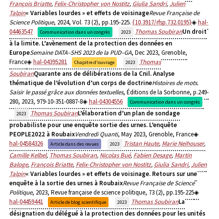
François Briatte
,
Felix-Christopher von Nostitz
,
Giulia Sandri
,
Julien
Talpin
« Variables lourdes » et effets de voisinage
Revue Française de
Science Politique
, 2024, Vol. 73 (2), pp.195-225.
⟨10.3917/rfsp.732.0195⟩
hal-
04463547
Thomas Soubiran
Un droit
Communication dans un congrès
2023
à la limite. L’avènement de la protection des données en
Europe
Semaine DATA–SHS 2023 de la PUD–GA
, Dec 2023, Grenoble,
France
hal-04395281
Thomas
Chapitre d'ouvrage
2023
Soubiran
Quarante ans de délibérations de la Cnil. Analyse
thématique de l’évolution d’un corps de doctrine
Histoires de mots.
Saisir le passé grâce aux données textuelles
, Éditions de la Sorbonne, p.249-
280, 2023, 979-10-351-0887-8
hal-04304556
Communication dans un congrès
Thomas Soubiran
L’élaboration d’un plan de sondage
2023
probabiliste pour une enquête sortie des urnes. L’enquête
PEOPLE2022 à Roubaix
Vendredi Quanti
, May 2023, Grenoble, France
hal-04584326
Tristan Haute
,
Marie Neihouser
,
Article dans des revues
2023
Camille Kelbel
,
Thomas Soubiran
,
Nicolas Bué
,
Fabien Desage
,
Martin
Baloge
,
François Briatte
,
Felix-Christopher von Nostitz
,
Giulia Sandri
,
Julien
Talpin
« Variables lourdes » et effets de voisinage. Retours sur une
enquête à la sortie des urnes à Roubaix
Revue Française de Science
Politique
, 2023, Revue française de science politique, 73 (2), pp.195-225
hal-04459441
Thomas Soubiran
La
Article de blog scientifique
2023
désignation du délégué à la protection des données pour les unités