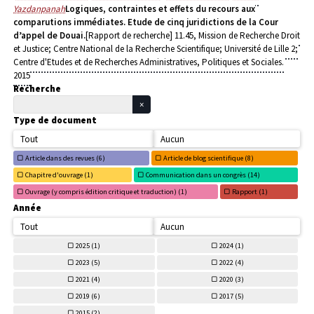
Yazdanpanah
Logiques, contraintes et effets du recours aux
comparutions immédiates. Etude de cinq juridictions de la Cour
d’appel de Douai.
[Rapport de recherche] 11.45, Mission de Recherche Droit
et Justice; Centre National de la Recherche Scientifique; Université de Lille 2;
Centre d'Etudes et de Recherches Administratives, Politiques et Sociales.
2015
Recherche
Type de document
Tout
Aucun
Article dans des revues (
6)
Article de blog scientifique (
8)
Chapitre d'ouvrage (
1)
Communication dans un congrès (
14)
Ouvrage (y compris édition critique et traduction) (
1)
Rapport (
1)
Année
Tout
Aucun
2025 (
1)
2024 (
1)
2023 (
5)
2022 (
4)
2021 (
4)
2020 (
3)
2019 (
6)
2017 (
5)
2015 (
2)