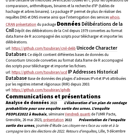
d'une centaine de méthodes S4 efficaces codées en C pour les opérations de
comparaison, arithmétiques, binaires et la recherche d'IP (tables de
hachage et arbres binaires). Le package IP permet de plus de réaliser des
requêtes DNS et DNS inverse ainsi que l'interrogation des services
whois
.
Données
Délibérations de la
CRAN
présentation
du package
Cnil
Dépôt des délibérations de la Cnil depuis 1979 converties au format
data.frame de R accompagné des scripts pour télécharger et importer les
délibérations.
Unicode Character
url:
https://github.com/tsoubiran/cnil-delib
Databses
Ce dépôt contient différentes bases de données du
Consortium Unicode converties au format data.frame de R accompagné
des scripts pour télécharger et importer les fichiers.
IP Addresses Historical
url:
https://github.com/tsoubiran/ucd
Database
Base de données des plages d'adresses IPv4 et IPv6 attribuées
par les registres internet régionaux (RIR) depuis 2003.
url:
https://github.com/tsoubiran/iphdb
Communications et présentations
Analyse de données
L’élaboration d’un plan de sondage
2023
probabiliste pour une enquête sortie des urnes. L’enquête
PEOPLE2022 à Roubaix
, séminaire
Vendredi quanti
de l'UMR Pacte,
Grenoble, 26 mai 2023,
présentation
Présentation de l’enquête
2022
sortie des urnes
, journée d'étude
Les citoyen·ne·s face au vote et à la
campagne lors des élections de 2022. Retours d'enquêtes
, Lille, 9 décembre