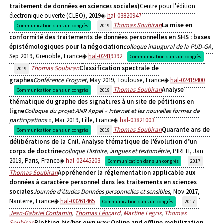
traitement de données en sciences sociales)
Centre pour l'édition
électronique ouverte (CLEO), 2019
hal-03820947
Thomas Soubiran
La mise en
Communication dans un congrès
2019
conformité des traitements de données personnelles en SHS : bases
épistémologiques pour la négociation
colloque inaugural de la PUD-GA
,
Sep 2019, Grenoble, France
hal-02419392
Communication dans un congrès
Thomas Soubiran
Classification spectrale de
2019
graphes
Conférence Frognet
, May 2019, Toulouse, France
hal-02419400
Thomas Soubiran
Analyse
Communication dans un congrès
2019
thématique du graphe des signatures à un site de pétitions en
ligne
Colloque du projet ANR Appel « Internet et les nouvelles formes de
participations »
, Mar 2019, Lille, France
hal-03821003
Thomas Soubiran
Quarante ans de
Communication dans un congrès
2019
délibérations de la Cnil. Analyse thématique de l’évolution d’un
corps de doctrine
colloque Histoire, langues et textométrie
, PIREH, Jan
2019, Paris, France
hal-02445203
Communication dans un congrès
2017
Thomas Soubiran
Appréhender la réglementation applicable aux
données à caractère personnel dans les traitements en sciences
sociales
Journée d'études Données personnelles et sensibles
, Nov 2017,
Nanterre, France
hal-03261465
Communication dans un congrès
2017
Jean-Gabriel Contamin
,
Thomas Léonard
,
Martine Legris
,
Thomas
Soubiran
Plotting his/her own way: Online and offline mobilization