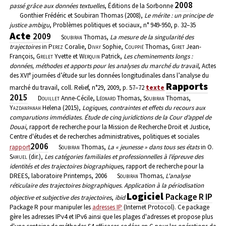
2008
passé grâce aux données textuelles
, Éditions de la Sorbonne
Gonthier Frédéric et Soubiran Thomas (2008),
Le mérite : un principe de
justice ambigu
, Problèmes politiques et sociaux, n° 949-950, p. 32–35
Acte
2009
Soubiran
Thomas,
La mesure de la singularité des
trajectoires
in
Perez
Coralie,
Divay
Sophie,
Couppié
Thomas,
Giret
Jean-
François,
Grelet
Yvette et
Werquin
Patrick,
Les cheminements longs :
données, méthodes et apports pour les analyses du marché du travail
, Actes
e
des XVI
journées d’étude sur les données longitudinales dans l’analyse du
Rapports
marché du travail, coll. Relief, n°29, 2009, p. 57–72
texte
2015
Douillet
Anne-Cécile,
Léonard
Thomas,
Soubiran
Thomas,
Yazdanpanah
Helena (2015),
Logiques, contraintes et effets du recours aux
comparutions immédiates. Étude de cinq juridictions de la Cour d’appel de
Douai
, rapport de recherche pour la Mission de Recherche Droit et Justice,
Centre d'études et de recherches administratives, politiques et sociales
2006
rapport
Soubiran
Thomas,
La « jeunesse » dans tous ses états
in O.
Samuel
(dir.),
Les catégories familiales et professionnelles à l’épreuve des
identités et des trajectoires biographiques
, rapport de recherche pour la
DREES, laboratoire Printemps, 2006
Soubiran
Thomas
, L'analyse
réticulaire des trajectoires biographiques. Application à la périodisation
Logiciel
Package R IP
objective et subjective des trajectoires
,
ibid
Package R pour manipuler les
adresses IP
(Internet Protocol). Ce package
gère les adresses IPv4 et IPv6 ainsi que les plages d'adresses et propose plus