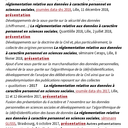
réglementation relative aux données à caractère personnel en
sciences sociales
,
journées data-shs 2018
, Lille, 11 décembre 2018,
présentation
Développements de la sous–partie sur la sécurité des données
(
chiffrement…)
La réglementation relative aux données à caractère
personnel en sciences sociales
, Quantilille 2018, Lille, 2 juillet 2018,
présentation
Développements sur la doctrine de la Cnil et, plus particulièrement, la
collecte des origines personnes
La réglementation relative aux données
à caractère personnel en sciences sociales
, séminaire Ceraps, Lille, 8
février 2018,
présentation
Ajout d'une sous–partie sur la marchandisation des données personnelles,
résumé de la sous–partie sur l’algorithmique de la (dé|ré)identification,
développement de l'analyse des délibérations de la Cnil ainsi que sur la
pseudonymisation des publications reposant sur des collectes
« qualitatives »
2017
La réglementation relative aux données à
caractère personnel en sciences sociales
,
journée data-shs 2017
, Lille,
11 et 12 décembre 2017,
présentation
Fusion des présentation du 6 octobre et 7 novembre sur les données
personnelles en sciences sociales et développements sur l'algorithmique de
la (dé|ré)identification des bases de données
La réglementation relative
aux données à caractère personnel en sciences sociales
,
séminaire
GLISSS
, Strasbourg, 6 octobre 2017,
présentation
Autres présentations