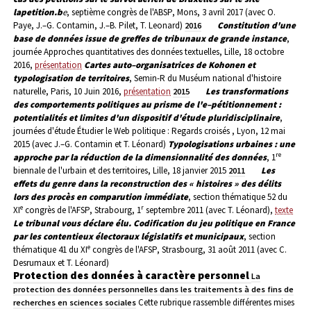
lapetition.b
e
, septième congrès de l'ABSP, Mons, 3 avril 2017 (avec O.
Paye, J.–G. Contamin, J.–B. Pilet, T. Leonard)
Constitution d'une
2016
base de données issue de greffes de tribunaux de grande instance
,
journée Approches quantitatives des données textuelles, Lille, 18 octobre
2016,
présentation
Cartes auto
–organisatrices de Kohonen et
typologisation de territoires
, Semin-R du Muséum national d'histoire
naturelle, Paris, 10 Juin 2016,
présentation
Les transformations
2015
des comportements politiques au prisme de l'e
–pétitionnement :
potentialités et limites d'un dispositif d'étude pluridisciplinaire
,
journées d'étude Étudier le Web politique : Regards croisés , Lyon, 12 mai
2015 (avec J.–G. Contamin et T. Léonard)
Typologisations urbaines : une
re
approche par la réduction de la dimensionnalité des données
, 1
biennale de l'urbain et des territoires, Lille, 18 janvier 2015
Les
2011
effets du genre dans la reconstruction des « histoires » des délits
lors des procès en comparution immédiate
, section thématique 52 du
e
r
XI
congrès de l'AFSP, Strabourg, 1
septembre 2011 (avec T. Léonard),
texte
Le tribunal vous déclare élu. Codification du jeu politique en France
par les contentieux électoraux législatifs et municipaux
, section
e
thématique 41 du XI
congrès de l'AFSP, Strasbourg, 31 août 2011 (avec C.
Desrumaux et T. Léonard)
Protection des données à caractère personnel
La
protection des données personnelles dans les traitements à des fins de
Cette rubrique rassemble différentes mises
recherches en sciences sociales