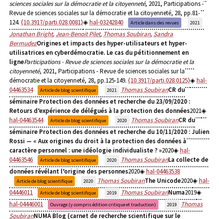
sciences sociales sur la démocratie et la citoyenneté
, 2021, Participations -
Revue de sciences sociales sur la démocratie et la citoyenneté, 28, pp.81-
124.
⟨10.3917/parti.028.0081⟩
hal-03242840
Article dans des revues
2021
Jonathan Bright
,
Jean-Benoit Pilet
,
Thomas Soubiran
,
Sandra
Bermudez
Origines et impacts des hyper-utilisateurs et hyper-
utilisatrices en cyberdémocratie. Le cas du pétitionnement en
ligne
Participations - Revue de sciences sociales sur la démocratie et la
citoyenneté
, 2021, Participations - Revue de sciences sociales sur la
démocratie et la citoyenneté, 28, pp.125-149.
⟨10.3917/parti.028.0125⟩
hal-
04463534
Thomas Soubiran
CR du
Article de blog scientifique
2021
séminaire Protection des données et recherche du 23/09/2020 :
Retours d’expérience de délégués à la protection des données
2021
hal-04463544
Thomas Soubiran
CR du
Article de blog scientifique
2020
séminaire Protection des données et recherche du 10/11/2020 : Julien
Rossi — « Aux origines du droit à la protection des données à
caractère personnel : une idéologie individualiste ? »
2020
hal-
04463546
Thomas Soubiran
La collecte de
Article de blog scientifique
2020
données révélant l’origine des personnes
2020
hal-04463538
Thomas Soubiran
The Unicode
2020
hal-
Article de blog scientifique
2020
04446011
Thomas Soubiran
Numa
2019
Article de blog scientifique
2019
hal-04446001
Thomas
Ouvrage (y compris édition critique et traduction)
2019
Soubiran
NUMA Blog (carnet de recherche scientifique sur le