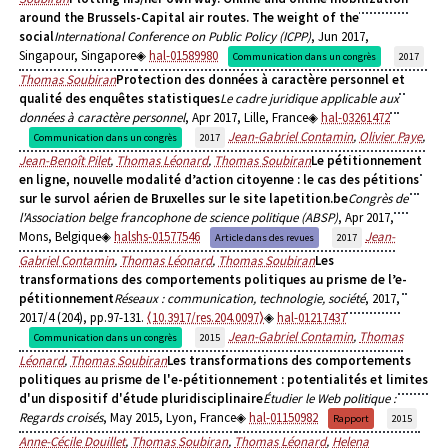
around the Brussels-Capital air routes. The weight of the
social
International Conference on Public Policy (ICPP)
, Jun 2017,
Singapour, Singapore
hal-01589980
Communication dans un congrès
2017
Thomas Soubiran
Protection des données à caractère personnel et
qualité des enquêtes statistiques
Le cadre juridique applicable aux
données à caractère personnel
, Apr 2017, Lille, France
hal-03261472
Jean-Gabriel Contamin
,
Olivier Paye
,
Communication dans un congrès
2017
Jean-Benoît Pilet
,
Thomas Léonard
,
Thomas Soubiran
Le pétitionnement
en ligne, nouvelle modalité d’action citoyenne : le cas des pétitions
sur le survol aérien de Bruxelles sur le site lapetition.be
Congrès de
l'Association belge francophone de science politique (ABSP)
, Apr 2017,
Mons, Belgique
halshs-01577546
Jean-
Article dans des revues
2017
Gabriel Contamin
,
Thomas Léonard
,
Thomas Soubiran
Les
transformations des comportements politiques au prisme de l’e-
pétitionnement
Réseaux : communication, technologie, société
, 2017,
2017/4 (204), pp.97-131.
⟨10.3917/res.204.0097⟩
hal-01217437
Jean-Gabriel Contamin
,
Thomas
Communication dans un congrès
2015
Léonard
,
Thomas Soubiran
Les transformations des comportements
politiques au prisme de l'e-pétitionnement : potentialités et limites
d'un dispositif d'étude pluridisciplinaire
Étudier le Web politique :
Regards croisés
, May 2015, Lyon, France
hal-01150982
Rapport
2015
Anne-Cécile Douillet
,
Thomas Soubiran
,
Thomas Léonard
,
Helena