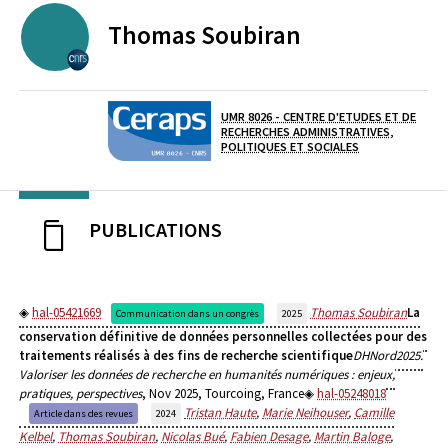
Thomas
Soubiran
CENTRE NATIONAL DE LA RECHERCHE SCIENTIFIQUE
UMR 8026 - CENTRE D'ETUDES ET DE
RECHERCHES ADMINISTRATIVES,
Laboratoire / équipe
POLITIQUES ET SOCIALES
PUBLICATIONS
hal-05421669
Thomas Soubiran
La
Communication dans un congrès
2025
conservation définitive de données personnelles collectées pour des
traitements réalisés à des fins de recherche scientifique
DHNord2025.
Valoriser les données de recherche en humanités numériques : enjeux,
pratiques, perspectives
, Nov 2025, Tourcoing, France
hal-05248018
Tristan Haute
,
Marie Neihouser
,
Camille
Article dans des revues
2024
Kelbel
,
Thomas Soubiran
,
Nicolas Bué
,
Fabien Desage
,
Martin Baloge
,