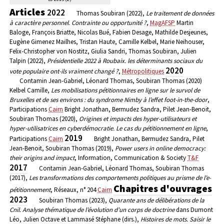
Articles
2022
Thomas Soubiran (2022),
Le traitement de données
à caractère personnel. Contrainte ou opportunité ?
,
MagAFSP
Martin
Baloge, François Briatte, Nicolas Bué, Fabien Desage, Mathilde Desjeunes,
Eugène Gimenez Mailhes, Tristan Haute, Camille Kelbel, Marie Neihouser,
Felix-Christopher von Nostitz, Giulia Sandri, Thomas Soubiran, Julien
Talpin (2022),
Présidentielle 2022 à Roubaix. les déterminants sociaux du
2020
vote populaire ont-ils vraiment changé ?
,
Métropolitiques
Contamin Jean-Gabriel, Léonard Thomas, Soubiran Thomas (2020)
Kelbel Camille,
Les mobilisations pétitionnaires en ligne sur le survol de
Bruxelles et de ses environs : du syndrome Nimby à l’effet foot-in-the-door
,
Participations
Cairn
Bright Jonathan, Bermudez Sandra, Pilet Jean-Benoit,
Soubiran Thomas (2020),
Origines et impacts des hyper-utilisateurs et
hyper-utilisatrices en cyberdémocratie. Le cas du pétitionnement en ligne
,
2019
Participations
Cairn
Bright Jonathan, Bermudez Sandra, Pilet
Jean-Benoit, Soubiran Thomas (2019),
Power users in online democracy:
their origins and impact
, Information, Communication & Society
T&F
2017
Contamin Jean-Gabriel, Léonard Thomas, Soubiran Thomas
(2017),
Les transformations des comportements politiques au prisme de l’e-
Chapitres d'ouvrages
pétitionnement
, Réseaux, n° 204
Cairn
2023
Soubiran Thomas (2023),
Quarante ans de délibérations de la
Cnil. Analyse thématique de l’évolution d’un corps de doctrine
dans Dumont
Léo, Julien Octave et Lammasé Stéphane (dirs.),
Histoires de mots. Saisir le