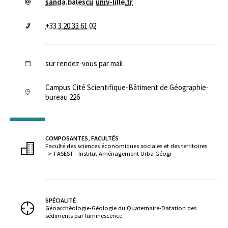
sanda.balescu
univ-lille
.
fr
+33 3 20 33 61 02
sur rendez-vous par mail
Campus Cité Scientifique-Bâtiment de Géographie-
bureau 226
COMPOSANTES, FACULTÉS
Faculté des sciences économiques sociales et des territoires
FASEST - Institut Aménagement Urba Géogr
SPÉCIALITÉ
Géoarchéologie-Géologie du Quaternaire-Datation des
sédiments par luminescence