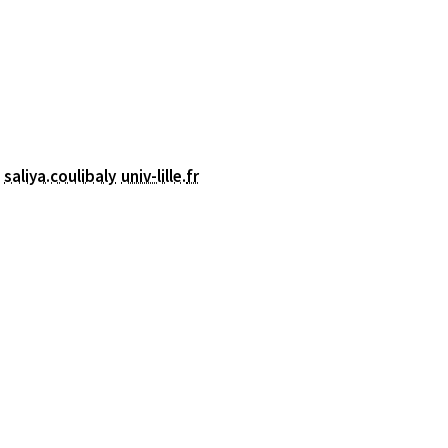
saliya.coulibaly
univ-lille
.
fr
nêtre)
fenêtre)