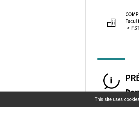
COMP
Facul
FST
PR
Der
This site uses cookie
Mentions légales
Gestion des cookies