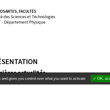
OSANTES, FACULTÉS
té des Sciences et Technologies
 - Département Physique
ÉSENTATION
nières actualités
s and gives you control over what you want to activate
OK, acc
Membres
S'inscrire à une formation
Suppor