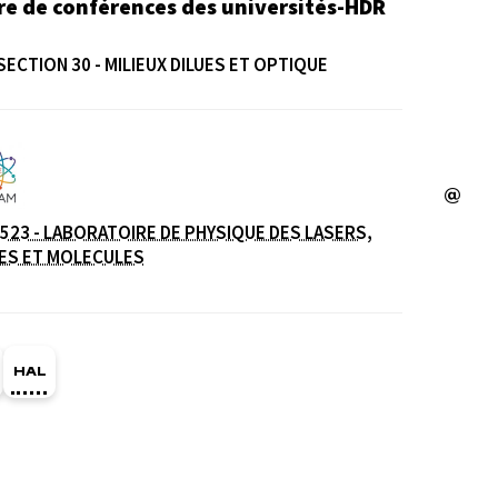
re de conférences des universités-HDR
SECTION 30 - MILIEUX DILUES ET OPTIQUE
e
523 - LABORATOIRE DE PHYSIQUE DES LASERS,
ES ET MOLECULES
ge Orcid du membre (Ouverture dans une nouvelle fe
HAL saliyacoulibaly (Ouverture dans une nouvelle 