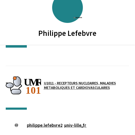
INSTITUT NATIONAL DE LA SAN
Philippe
Lefebvre
Laboratoire / équipe
U1011 - RECEPTEURS NUCLEAIRES, MALADIES
METABOLIQUES ET CARDIOVASCULAIRES
philippe.lefebvre2
univ-lille
.
fr