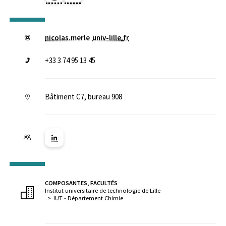
nicolas.merle
univ-lille
.
fr
+33 3 74 95 13 45
Bâtiment C7, bureau 908
Lien vers la page Linkedin ( Nouvelle fenêtre)
COMPOSANTES, FACULTÉS
Institut universitaire de technologie de Lille
IUT - Département Chimie