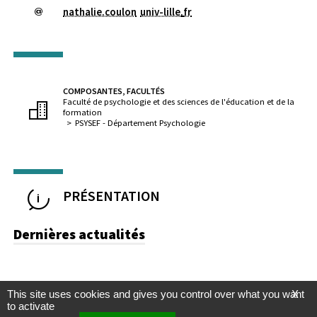
nathalie.coulon
univ-lille
.
fr
COMPOSANTES, FACULTÉS
Faculté de psychologie et des sciences de l'éducation et de la
formation
PSYSEF - Département Psychologie
PRÉSENTATION
Dernières actualités
This site uses cookies and gives you control over what you want
X
to activate