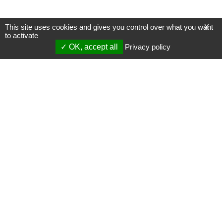
This site uses cookies and gives you control over what you want
X
to activate
OK, accept all
Privacy policy
Mentions légales
Gestion des cookies
Membres
S'inscrire à une formation
Support et vidéos
Page mise à jour le 23/08/2022 (14:37)