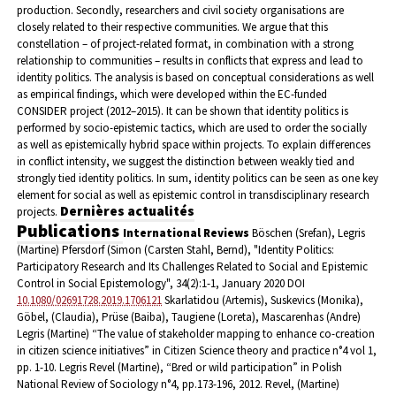
production. Secondly, researchers and civil society organisations are
closely related to their respective communities. We argue that this
constellation – of project-related format, in combination with a strong
relationship to communities – results in conflicts that express and lead to
identity politics. The analysis is based on conceptual considerations as well
as empirical findings, which were developed within the EC-funded
CONSIDER project (2012–2015). It can be shown that identity politics is
performed by socio-epistemic tactics, which are used to order the socially
as well as epistemically hybrid space within projects. To explain differences
in conflict intensity, we suggest the distinction between weakly tied and
strongly tied identity politics. In sum, identity politics can be seen as one key
element for social as well as epistemic control in transdisciplinary research
Dernières actualités
projects.
Publications
International Reviews
Böschen (Srefan), Legris
(Martine) Pfersdorf (Simon (Carsten Stahl, Bernd), "
Identity Politics:
Participatory Research and Its Challenges Related to Social and Epistemic
Control in Social Epistemology", 34(2):1-1, January 2020 DOI
10.1080/02691728.2019.1706121
Skarlatidou (Artemis), Suskevics (Monika),
Göbel, (Claudia), Prüse (Baiba), Taugiene (Loreta), Mascarenhas (Andre)
Legris (Martine) “The value of stakeholder mapping to enhance co-creation
in citizen science initiatives” in Citizen Science theory and practice n°4 vol 1,
pp. 1-10.
Legris Revel (Martine), “Bred or wild participation” in Polish
National Review of Sociology n°4, pp.173-196, 2012.
Revel, (Martine)