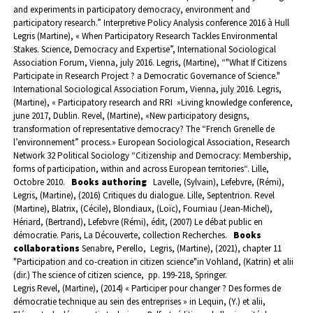
and experiments in participatory democracy, environment and
participatory research.” Interpretive Policy Analysis conference 2016 à Hull
Legris (Martine), « When Participatory Research Tackles Environmental
Stakes. Science, Democracy and Expertise”, International Sociological
Association Forum, Vienna, july 2016.
Legris, (Martine), “"What If Citizens
Participate in Research Project ? a Democratic Governance of Science."
International Sociological Association Forum, Vienna, july 2016.
Legris,
(Martine), « Participatory research and RRI »Living knowledge conference,
june 2017, Dublin.
Revel, (Martine), «New participatory designs,
transformation of representative democracy? The “French Grenelle de
l’environnement” process.» European Sociological Association, Research
Network 32 Political Sociology “Citizenship and Democracy: Membership,
forms of participation, within and across European territories“.
Lille,
Octobre 2010.
Books authoring
Lavelle, (Sylvain), Lefebvre, (Rémi),
Legris, (Martine), (2016) Critiques du dialogue. Lille, Septentrion.
Revel
(Martine), Blatrix, (Cécile), Blondiaux, (Loïc), Fourniau (Jean-Michel),
Hériard, (Bertrand), Lefebvre (Rémi), édit, (2007) Le débat public en
démocratie. Paris, La Découverte, collection Recherches.
Books
collaborations
Senabre, Perello, Legris, (Martine), (2021),
chapter 11
"Participation and co-creation in citizen science"
in Vohland, (Katrin) et alii
(dir.) The science of citizen science, pp. 199-218, Springer.
Legris Revel, (Martine), (2014) « Participer pour changer ? Des formes de
démocratie technique au sein des entreprises » in Lequin, (Y.) et alii,