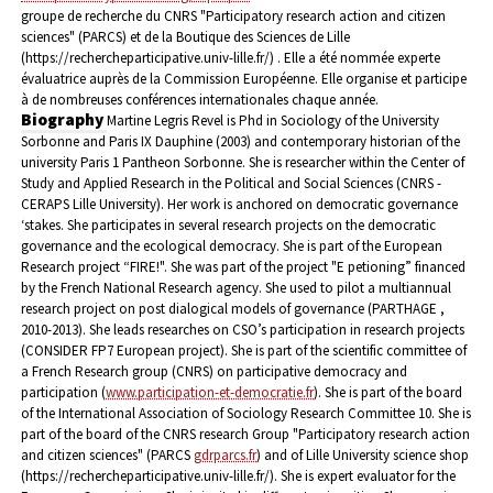
groupe de recherche du CNRS "Participatory research action and citizen
sciences" (PARCS) et de la Boutique des Sciences de Lille
(https://rechercheparticipative.univ-lille.fr/) . Elle a été nommée experte
évaluatrice auprès de la Commission Européenne.
Elle organise et participe
à de nombreuses conférences internationales chaque année.
Biography
Martine Legris Revel is Phd in Sociology of the University
Sorbonne and Paris IX Dauphine (2003) and contemporary historian of the
university Paris 1 Pantheon Sorbonne. She is researcher within the Center of
Study and Applied Research in the Political and Social Sciences (CNRS -
CERAPS Lille University). Her work is anchored on democratic governance
‘stakes. She participates in several research projects on the democratic
governance and the ecological democracy. She is part of the European
Research project “FIRE!". She was part of the project "E petioning” financed
by the French National Research agency. She used to pilot a multiannual
research project on post dialogical models of governance (PARTHAGE ,
2010-2013). She leads researches on CSO’s participation in research projects
(CONSIDER FP7 European project). She is part of the scientific committee of
a French Research group (CNRS) on participative democracy and
participation (
www.participation-et-democratie.fr
). She is part of the board
of the International Association of Sociology Research Committee 10.
She is
part of the board of the CNRS research Group "Participatory research action
and citizen sciences" (PARCS
gdrparcs.fr
) and of Lille University science shop
(https://rechercheparticipative.univ-lille.fr/). She is expert evaluator for the