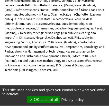
Eléments de démocratie technique. Belfort, éditions de l'université de
technologie de Belfort Montbeliard.
Lefebvre, (Rémi), Revel, (Martine),
(2012), « Démocratie consultative: l’institutionnalisation à tâtons dans deux
communautés urbaines » in Faure, (Alain) et Halpern (Charlotte), L'action
publique locale dans tous ses états. La démocratie à l'épreuve de la
différenciation, Partie 3 : Les nouvelles pratiques démocratiques en
métropole et en région, L’harmattan, collection logiques politiques.
Revel,
(Martine), « Necessity for engineers to engage in public issues of global
Import” in Christensen, Meganck et Delahousse, edit. Philosophy in
engineering. Viborg, Academica, 2007.
Revel, (Martine), « Sustainable
development and quality certification issues: Competencies, knowledge and
Participation » in Management of technology: Key success factors for
innovation and Sustainable development. Elsevier, Oxford, 2004.
Revel,
(Martine), «In and out: a new methodology to develop team effectiveness»,
in Advances in concurrent engineering, P Ghodous et D Vandorpe,
Technonic publishing co, Lancaster, 2001.
This site uses cookies and gives you control over what you want
X
to activate
OK, accept all
Privacy policy