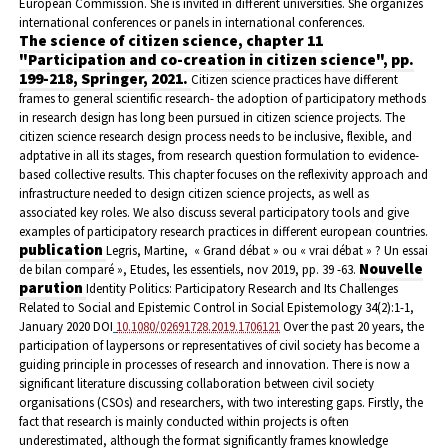
European Commission.
She is invited in different universities. She organizes
international conferences or panels in international conferences.
The science of citizen science, chapter 11
"Participation and co-creation in citizen science", pp.
199-218, Springer, 2021.
Citizen science practices have different
frames to general scientific research- the adoption of participatory methods
in research design has long been pursued in citizen science projects. The
citizen science research design process needs to be inclusive, flexible, and
adptative in all its stages, from research question formulation to evidence-
based collective results. This chapter focuses on the reflexivity approach and
infrastructure needed to design citizen science projects, as well as
associated key roles. We also discuss several participatory tools and give
examples of participatory research practices in different european countries.
publication
Legris, Martine
,
« Grand débat » ou « vrai débat » ? Un essai
Nouvelle
de bilan comparé », Etudes, les essentiels, nov 2019, pp. 39 -63.
parution
Identity Politics: Participatory Research and Its Challenges
Related to Social and Epistemic Control in Social Epistemology 34(2):1-1,
January 2020 DOI
10.1080/02691728.2019.1706121
Over the past 20 years, the
participation of laypersons or representatives of civil society has become a
guiding principle in processes of research and innovation. There is now a
significant literature discussing collaboration between civil society
organisations (CSOs) and researchers, with two interesting gaps. Firstly, the
fact that research is mainly conducted within projects is often
underestimated, although the format significantly frames knowledge