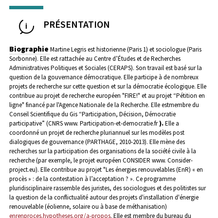
PRÉSENTATION
Biographie
Martine Legris est historienne (Paris 1) et sociologue (Paris
Sorbonne). Elle est rattachée au Centre d’Études et de Recherches
Administratives Politiques et Sociales (CERAPS). Son travail est basé sur la
question de la gouvernance démocratique. Elle participe à de nombreux
projets de recherche sur cette question et sur la démocratie écologique. Elle
contribue au projet de recherche européen "FIRE!" et au projet “Pétition en
ligne" financé par l'Agence Nationale de la Recherche. Elle estmembre du
Conseil Scientifique du Gis “Participation, Décision, Démocratie
participative” (CNRS www. Participation-et-democratie.fr
).
Elle a
coordonné un projet de recherche pluriannuel sur les modèles post
dialogiques de gouvernance (PARTHAGE, 2010-2013). Elle mène des
recherches sur la participation des organisations de la société civile à la
recherche (par exemple, le projet européen CONSIDER www. Consider-
project.eu). Elle contribue au projet "Les énergies renouvelables (EnR) « en
procès » : de la contestation à l’acceptation ? ». Ce programme
pluridisciplinaire rassemble des juristes, des sociologues et des politistes sur
la question de la conflictualité autour des projets d'installation d'énergie
renouvelable (éolienne, solaire ou à base de méthanisation)
enrenproces.hypotheses.org/a-propos
.
Elle est membre du bureau du