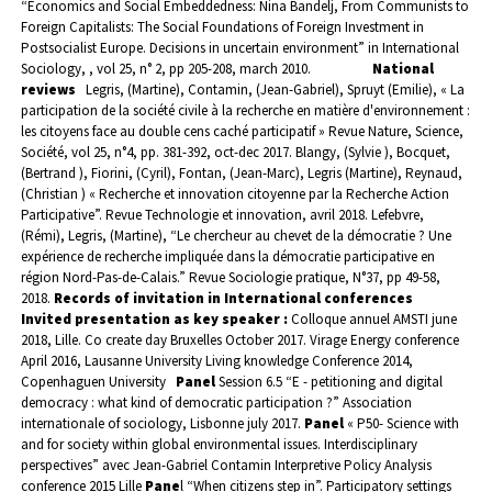
“Economics and Social Embeddedness: Nina Bandelj, From Communists to
Foreign Capitalists: The Social Foundations of Foreign Investment in
Postsocialist Europe. Decisions in uncertain environment” in International
Sociology, , vol 25, n° 2, pp 205-208, march 2010.
National
reviews
Legris, (Martine), Contamin, (Jean-Gabriel), Spruyt (Emilie), «
La
participation de la société civile à la recherche en matière d'environnement :
les citoyens face au double cens caché participatif » Revue Nature, Science,
Société, vol 25, n°4, pp.
381-392,
oct-dec 2017.
Blangy, (Sylvie ), Bocquet,
(Bertrand ), Fiorini, (Cyril), Fontan, (Jean-Marc), Legris (Martine), Reynaud,
(Christian ) « Recherche et innovation citoyenne par la Recherche Action
Participative”. Revue Technologie et innovation, avril 2018.
Lefebvre,
(Rémi), Legris, (Martine), “Le chercheur au chevet de la démocratie ? Une
expérience de recherche impliquée dans la démocratie participative en
région Nord-Pas-de-Calais.” Revue Sociologie pratique, N°37, pp 49-58,
2018.
Records of invitation in International conferences
Invited presentation as key speaker :
Colloque annuel AMSTI june
2018, Lille.
Co create day Bruxelles October 2017.
Virage Energy conference
April 2016, Lausanne University
Living knowledge Conference 2014,
Copenhaguen University
Panel
Session 6.5 “E - petitioning and digital
democracy : what kind of democratic participation ?” Association
internationale of sociology, Lisbonne july 2017.
Panel
« P50- Science with
and for society within global environmental issues.
Interdisciplinary
perspectives” avec Jean-Gabriel Contamin Interpretive Policy Analysis
conference 2015 Lille
Pane
l “When citizens step in”. Participatory settings