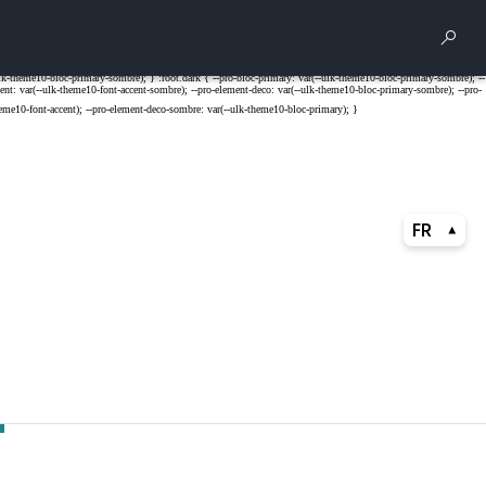
Rech
FR