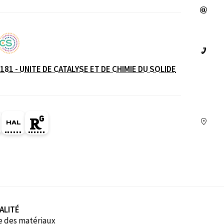
181 - UNITE DE CATALYSE ET DE CHIMIE DU SOLIDE
e
ge Orcid du membre (Ouverture dans une nouvelle fe
HAL marie-colmont (Ouverture dans une nouvelle 
Page Researchgate du membre (Ouverture da
ALITÉ
e des matériaux