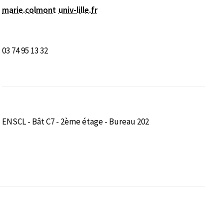
marie.colmont
univ-lille
.
fr
03 74 95 13 32
ENSCL - Bât C7 - 2ème étage - Bureau 202
nêtre)
fenêtre)
ns une nouvelle fenêtre)