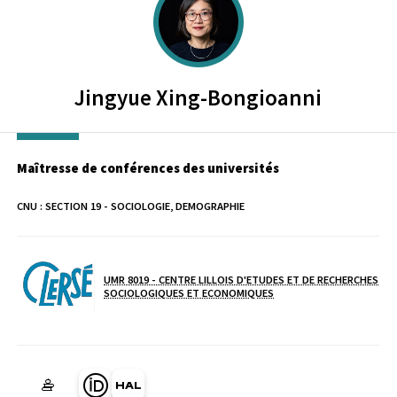
Jingyue
Xing-Bongioanni
Maîtresse de conférences des universités
CNU :
SECTION 19 - SOCIOLOGIE, DEMOGRAPHIE
UMR 8019 - CENTRE LILLOIS D'ETUDES ET DE RECHERCHES
Laboratoire / équipe
SOCIOLOGIQUES ET ECONOMIQUES
Page Orcid du membre (Ouverture dans une nouvelle fenêtre)
HAL jingyue-xing (Ouverture dans une nouvelle fenêtre)