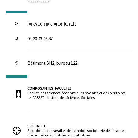
jingyue.xing
univ-lille
.
fr
03 20 43 46 87
Bâtiment SH2, bureau 122
COMPOSANTES, FACULTÉS
Faculté des sciences économiques sociales et des territoires
FASEST - Institut des Sciences Sociales
SPÉCIALITÉ
Sociologie du travail et de l'emploi, sociologie de la santé,
méthodes quantitatives et qualitatives