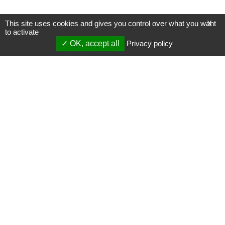
This site uses cookies and gives you control over what you want
X
to activate
OK, accept all
Privacy policy
Mentions légales
Gestion des cookies
Membres
S'inscrire à une formation
Support et vidéos
Page mise à jour le 23/08/2022 (14:37)