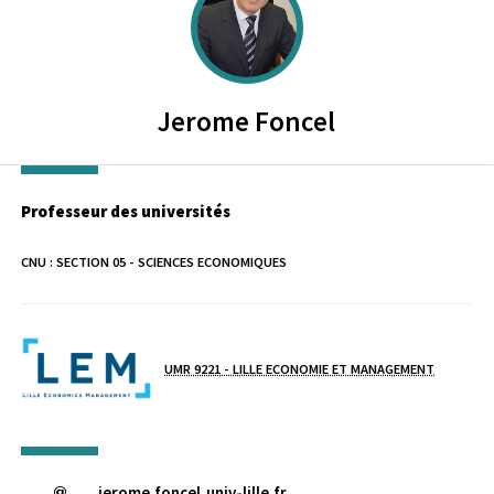
Jerome
Foncel
Professeur des universités
CNU :
SECTION 05 - SCIENCES ECONOMIQUES
Laboratoire / équipe
UMR 9221 - LILLE ECONOMIE ET MANAGEMENT
jerome.foncel
univ-lille
.
fr